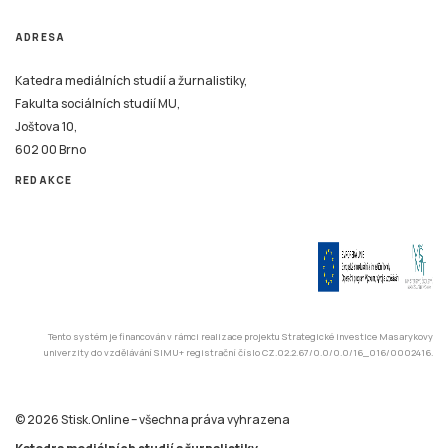
ADRESA
Katedra mediálních studií a žurnalistiky,
Fakulta sociálních studií MU,
Joštova 10,
602 00 Brno
REDAKCE
Tento systém je financován v rámci realizace projektu Strategické investice Masarykovy
univerzity do vzdělávání SIMU+ registrační číslo CZ.02.2.67/0.0/0.0/16_016/0002416.
© 2026 Stisk.Online – všechna práva vyhrazena