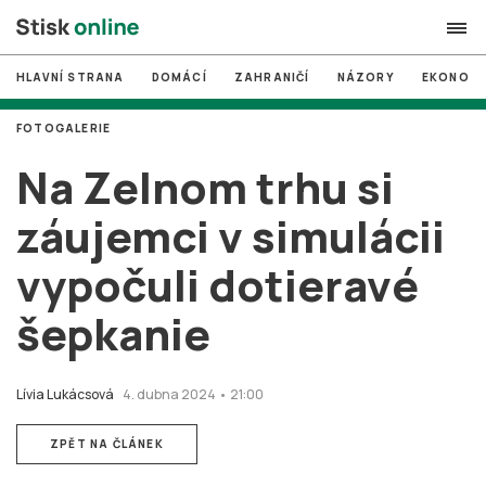
HLAVNÍ STRANA
DOMÁCÍ
ZAHRANIČÍ
NÁZORY
EKONOMI
search
FOTOGALERIE
#
MUNI
Na Zelnom trhu si
#
Brno
záujemci v simulácii
#
volby
vypočuli dotieravé
login
PŘIHLÁSIT SE
šepkanie
Zapomněli jste heslo?
Založit nový účet
Lívia Lukácsová
4. dubna 2024 • 21:00
ZPĚT NA ČLÁNEK