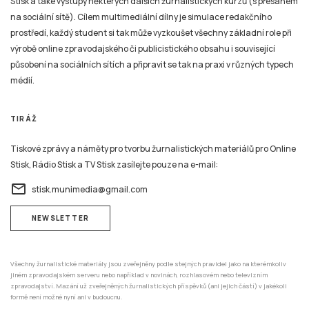
Stisk a také výstupy některých dalších žurnalistických kurzů (s přesahem
na sociální sítě). Cílem multimediální dílny je simulace redakčního
prostředí, každý student si tak může vyzkoušet všechny základní role při
výrobě online zpravodajského či publicistického obsahu i související
působení na sociálních sítích a připravit se tak na praxi v různých typech
médií.
TIRÁŽ
Tiskové zprávy a náměty pro tvorbu žurnalistických materiálů pro Online
Stisk, Rádio Stisk a TV Stisk zasílejte pouze na e-mail:
email
stisk.munimedia@gmail.com
NEWSLETTER
Všechny žurnalistické materiály jsou zveřejněny podle stejných pravidel jako na kterémkoliv
jiném zpravodajském serveru nebo například v novinách, rozhlasovém nebo televizním
zpravodajství. Mazání už zveřejněných žurnalistických příspěvků (ani jejich částí) v jakékoli
formě není možné nyní ani v budoucnu.