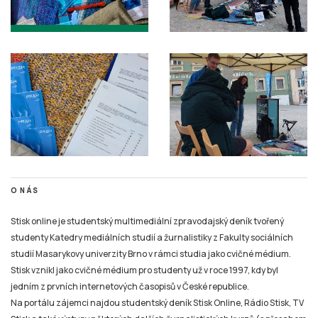
O NÁS
Stisk online je studentský multimediální zpravodajský deník tvořený
studenty Katedry mediálních studií a žurnalistiky z Fakulty sociálních
studií Masarykovy univerzity Brno v rámci studia jako cvičné médium.
Stisk vznikl jako cvičné médium pro studenty už v roce 1997, kdy byl
jedním z prvních internetových časopisů v České republice.
Na portálu zájemci najdou studentský deník Stisk Online, Rádio Stisk, TV