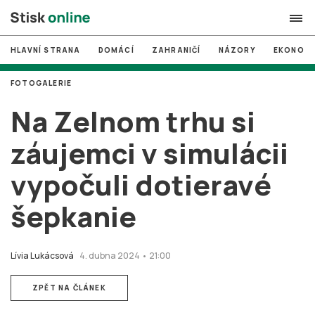
HLAVNÍ STRANA
DOMÁCÍ
ZAHRANIČÍ
NÁZORY
EKONOMI
search
FOTOGALERIE
#
MUNI
Na Zelnom trhu si
#
Brno
záujemci v simulácii
#
volby
vypočuli dotieravé
login
PŘIHLÁSIT SE
šepkanie
Zapomněli jste heslo?
Založit nový účet
Lívia Lukácsová
4. dubna 2024 • 21:00
ZPĚT NA ČLÁNEK