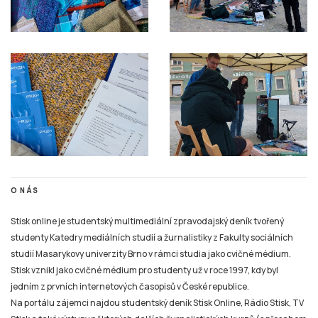
O NÁS
Stisk online je studentský multimediální zpravodajský deník tvořený
studenty Katedry mediálních studií a žurnalistiky z Fakulty sociálních
studií Masarykovy univerzity Brno v rámci studia jako cvičné médium.
Stisk vznikl jako cvičné médium pro studenty už v roce 1997, kdy byl
jedním z prvních internetových časopisů v České republice.
Na portálu zájemci najdou studentský deník Stisk Online, Rádio Stisk, TV