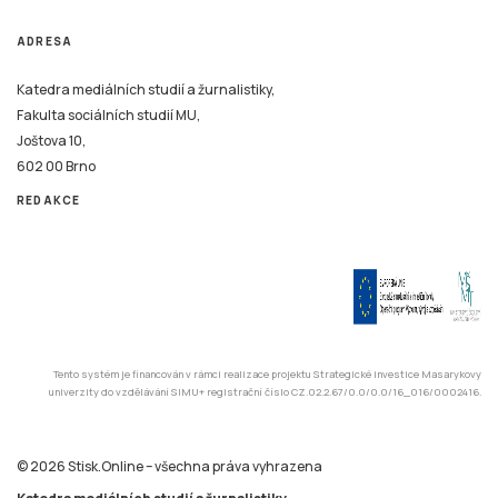
ADRESA
Katedra mediálních studií a žurnalistiky,
Fakulta sociálních studií MU,
Joštova 10,
602 00 Brno
REDAKCE
Tento systém je financován v rámci realizace projektu Strategické investice Masarykovy
univerzity do vzdělávání SIMU+ registrační číslo CZ.02.2.67/0.0/0.0/16_016/0002416.
© 2026 Stisk.Online – všechna práva vyhrazena