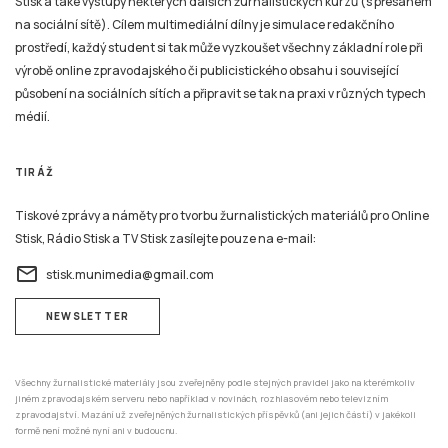
Stisk a také výstupy některých dalších žurnalistických kurzů (s přesahem
na sociální sítě). Cílem multimediální dílny je simulace redakčního
prostředí, každý student si tak může vyzkoušet všechny základní role při
výrobě online zpravodajského či publicistického obsahu i související
působení na sociálních sítích a připravit se tak na praxi v různých typech
médií.
TIRÁŽ
Tiskové zprávy a náměty pro tvorbu žurnalistických materiálů pro Online
Stisk, Rádio Stisk a TV Stisk zasílejte pouze na e-mail:
email
stisk.munimedia@gmail.com
NEWSLETTER
Všechny žurnalistické materiály jsou zveřejněny podle stejných pravidel jako na kterémkoliv
jiném zpravodajském serveru nebo například v novinách, rozhlasovém nebo televizním
zpravodajství. Mazání už zveřejněných žurnalistických příspěvků (ani jejich částí) v jakékoli
formě není možné nyní ani v budoucnu.