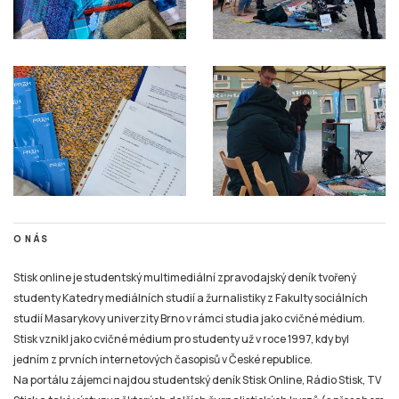
O NÁS
Stisk online je studentský multimediální zpravodajský deník tvořený
studenty Katedry mediálních studií a žurnalistiky z Fakulty sociálních
studií Masarykovy univerzity Brno v rámci studia jako cvičné médium.
Stisk vznikl jako cvičné médium pro studenty už v roce 1997, kdy byl
jedním z prvních internetových časopisů v České republice.
Na portálu zájemci najdou studentský deník Stisk Online, Rádio Stisk, TV