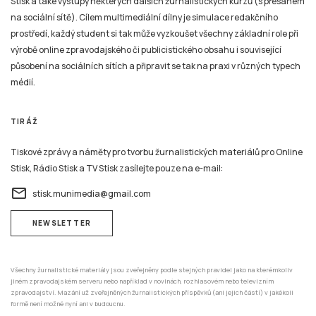
Stisk a také výstupy některých dalších žurnalistických kurzů (s přesahem
na sociální sítě). Cílem multimediální dílny je simulace redakčního
prostředí, každý student si tak může vyzkoušet všechny základní role při
výrobě online zpravodajského či publicistického obsahu i související
působení na sociálních sítích a připravit se tak na praxi v různých typech
médií.
TIRÁŽ
Tiskové zprávy a náměty pro tvorbu žurnalistických materiálů pro Online
Stisk, Rádio Stisk a TV Stisk zasílejte pouze na e-mail:
email
stisk.munimedia@gmail.com
NEWSLETTER
Všechny žurnalistické materiály jsou zveřejněny podle stejných pravidel jako na kterémkoliv
jiném zpravodajském serveru nebo například v novinách, rozhlasovém nebo televizním
zpravodajství. Mazání už zveřejněných žurnalistických příspěvků (ani jejich částí) v jakékoli
formě není možné nyní ani v budoucnu.