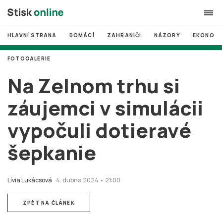
HLAVNÍ STRANA
DOMÁCÍ
ZAHRANIČÍ
NÁZORY
EKONOMI
search
FOTOGALERIE
#
MUNI
Na Zelnom trhu si
#
Brno
záujemci v simulácii
#
volby
vypočuli dotieravé
login
PŘIHLÁSIT SE
šepkanie
Zapomněli jste heslo?
Založit nový účet
Lívia Lukácsová
4. dubna 2024 • 21:00
ZPĚT NA ČLÁNEK