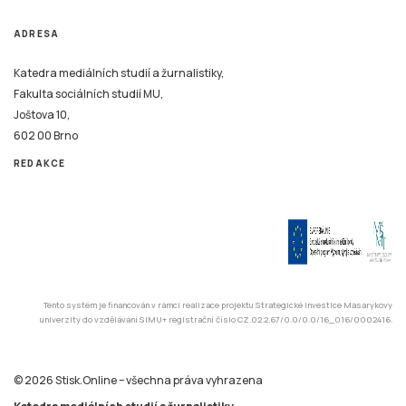
ADRESA
Katedra mediálních studií a žurnalistiky,
Fakulta sociálních studií MU,
Joštova 10,
602 00 Brno
REDAKCE
Tento systém je financován v rámci realizace projektu Strategické investice Masarykovy
univerzity do vzdělávání SIMU+ registrační číslo CZ.02.2.67/0.0/0.0/16_016/0002416.
© 2026 Stisk.Online – všechna práva vyhrazena