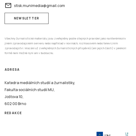
zpravodajství. Mazání už zveřejněných žurnalistických příspěvků (ani jejich částí) v jakékoli
formě není možné nyní ani v budoucnu.
ADRESA
Katedra mediálních studií a žurnalistiky,
Fakulta sociálních studií MU,
Joštova 10,
602 00 Brno
REDAKCE
Tento systém je financován v rámci realizace projektu Strategické investice Masarykovy
univerzity do vzdělávání SIMU+ registrační číslo CZ.02.2.67/0.0/0.0/16_016/0002416.