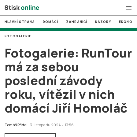
HLAVNÍ STRANA
DOMÁCÍ
ZAHRANIČÍ
NÁZORY
EKONOMI
search
FOTOGALERIE
#
MUNI
Fotogalerie: RunTour
#
Brno
má za sebou
#
volby
poslední závody
login
PŘIHLÁSIT SE
roku, vítězil v nich
Zapomněli jste heslo?
Založit nový účet
domácí Jiří Homoláč
Tomáš Přidal
3. listopadu 2024 • 13:56