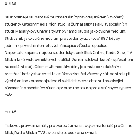
jedním z prvních internetových časopisů v České republice.
Na portálu zájemci najdou studentský deník Stisk Online, Rádio Stisk, TV
Stisk a také výstupy některých dalších žurnalistických kurzů (s přesahem
na sociální sítě). Cílem multimediální dílny je simulace redakčního
prostředí, každý student si tak může vyzkoušet všechny základní role při
výrobě online zpravodajského či publicistického obsahu i související
působení na sociálních sítích a připravit se tak na praxi v různých typech
médií.
TIRÁŽ
Tiskové zprávy a náměty pro tvorbu žurnalistických materiálů pro Online
Stisk, Rádio Stisk a TV Stisk zasílejte pouze na e-mail:
email
stisk.munimedia@gmail.com
NEWSLETTER
Všechny žurnalistické materiály jsou zveřejněny podle stejných pravidel jako na kterémkoliv
jiném zpravodajském serveru nebo například v novinách, rozhlasovém nebo televizním