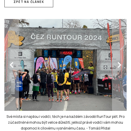
ZPĚT NA ČLÁNEK
chevron_left
chevron_right
Své místa si najdou i vodiči, těch je na každém závodě RunTour pět. Pro
zúčastněné mohou být velice důležití, jelikož právě vodiči vám mohou
dopomoci k cílovému vysněnému času.
-
Tomáš Přidal