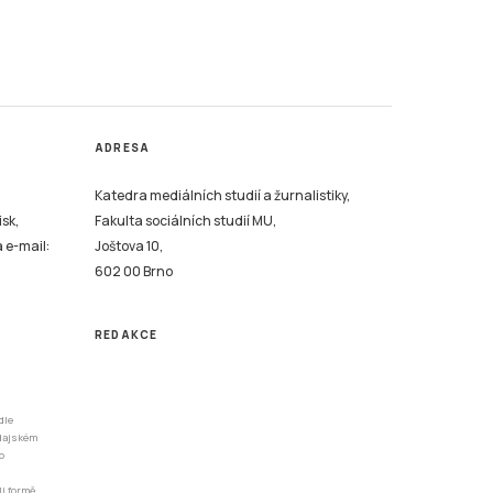
ADRESA
Katedra mediálních studií a žurnalistiky,
isk,
Fakulta sociálních studií MU,
a e-mail:
Joštova 10,
602 00 Brno
REDAKCE
dle
odajském
o
li formě