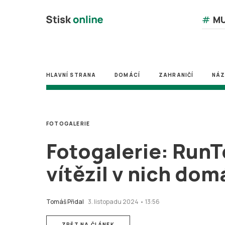
#
MU
HLAVNÍ STRANA
DOMÁCÍ
ZAHRANIČÍ
NÁ
FOTOGALERIE
Fotogalerie: RunT
vítězil v nich dom
Tomáš Přidal
3. listopadu 2024 • 13:56
ZPĚT NA ČLÁNEK