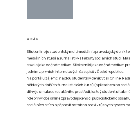
O NÁS
Stisk online je studentský multimediální zpravodajský deník t
mediálních studií a žurnalistiky z Fakulty sociálních studií Ma
studia jako cvičné médium. Stisk vznikl jako cvičné médium pro 
jedním z prvních internetových časopisů v České republice.
Na portálu zájemci najdou studentský deník Stisk Online, Rádio
některých dalších žurnalistických kurzů (s přesahem na sociál
dílny je simulace redakčního prostředí, každý student si tak 
role při výrobě online zpravodajského či publicistického obsahu
sociálních sítích a připravit se tak na praxi v různých typech mé