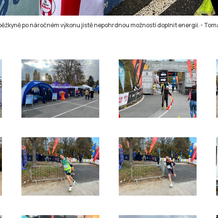
 běžkyně po náročném výkonu jistě nepohrdnou možností doplnit energii.
-
Tomá