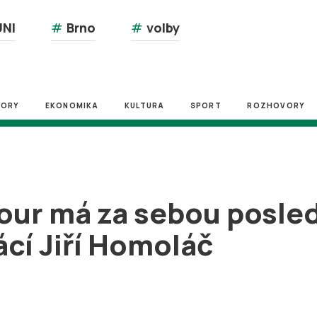
NI
#
Brno
#
volby
ZORY
EKONOMIKA
KULTURA
SPORT
ROZHOVORY
our má za sebou posled
ácí Jiří Homoláč