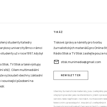
TIRÁŽ
vořený studenty Katedry
Tiskové zprávy a náměty pro tvorbu
sarykovy univerzity Brno v rámci
žurnalistických materiálů pro Online St
studenty už v roce 1997, kdy byl
Rádio Stisk a TV Stisk zasílejte pouze n
email
stisk.munimedia@gmail.com
 Stisk, TV Stisk a také výstupy
ní sítě). Cílem multimediální
může vyzkoušet všechny základní
NEWSLETTER
 i související působení na
dií.
Všechny žurnalistické materiály jsou zveřejněny po
stejných pravidel jako na kterémkoliv jiném zprav
serveru nebo například v novinách, rozhlasovém neb
televizním zpravodajství. Mazání už zveřejněných
žurnalistických příspěvků (ani jejich částí) v jakéko
není možné nyní ani v budoucnu.