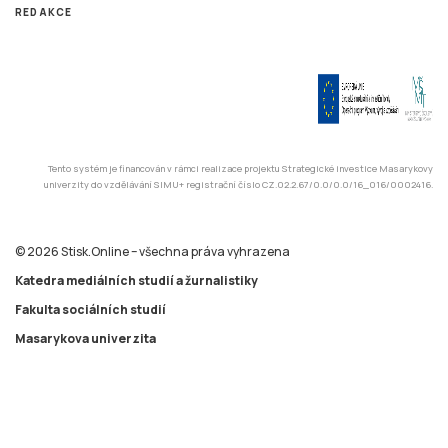
REDAKCE
Tento systém je financován v rámci realizace projektu Strategické investice Masarykovy
univerzity do vzdělávání SIMU+ registrační číslo CZ.02.2.67/0.0/0.0/16_016/0002416.
© 2026 Stisk.Online – všechna práva vyhrazena
Katedra mediálních studií a žurnalistiky
Fakulta sociálních studií
Masarykova univerzita