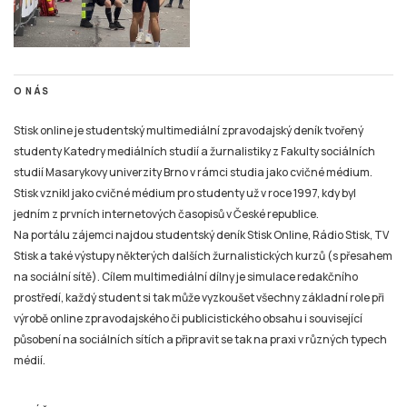
O NÁS
Stisk online je studentský multimediální zpravodajský deník tvořený
studenty Katedry mediálních studií a žurnalistiky z Fakulty sociálních
studií Masarykovy univerzity Brno v rámci studia jako cvičné médium.
Stisk vznikl jako cvičné médium pro studenty už v roce 1997, kdy byl
jedním z prvních internetových časopisů v České republice.
Na portálu zájemci najdou studentský deník Stisk Online, Rádio Stisk, TV
Stisk a také výstupy některých dalších žurnalistických kurzů (s přesahem
na sociální sítě). Cílem multimediální dílny je simulace redakčního
prostředí, každý student si tak může vyzkoušet všechny základní role při
výrobě online zpravodajského či publicistického obsahu i související
působení na sociálních sítích a připravit se tak na praxi v různých typech
médií.