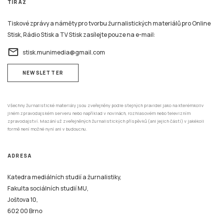
TIRÁŽ
Tiskové zprávy a náměty pro tvorbu žurnalistických materiálů pro Online
Stisk, Rádio Stisk a TV Stisk zasílejte pouze na e-mail:
email
stisk.munimedia@gmail.com
NEWSLETTER
Všechny žurnalistické materiály jsou zveřejněny podle stejných pravidel jako na kterémkoliv
jiném zpravodajském serveru nebo například v novinách, rozhlasovém nebo televizním
zpravodajství. Mazání už zveřejněných žurnalistických příspěvků (ani jejich částí) v jakékoli
formě není možné nyní ani v budoucnu.
ADRESA
Katedra mediálních studií a žurnalistiky,
Fakulta sociálních studií MU,
Joštova 10,
602 00 Brno