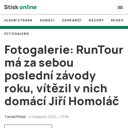
HLAVNÍ STRANA
DOMÁCÍ
ZAHRANIČÍ
NÁZORY
EKONOMI
search
FOTOGALERIE
#
MUNI
Fotogalerie: RunTour
#
Brno
má za sebou
#
volby
poslední závody
login
PŘIHLÁSIT SE
roku, vítězil v nich
Zapomněli jste heslo?
Založit nový účet
domácí Jiří Homoláč
Tomáš Přidal
3. listopadu 2024 • 13:56