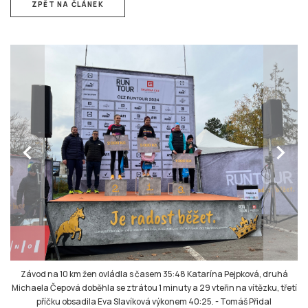
ZPĚT NA ČLÁNEK
chevron_left
chevron_right
Závod na 10 km žen ovládla s časem 35:48 Katarína Pejpková, druhá
Michaela Čepová doběhla se ztrátou 1 minuty a 29 vteřin na vítězku, třetí
příčku obsadila Eva Slavíková výkonem 40:25.
-
Tomáš Přidal