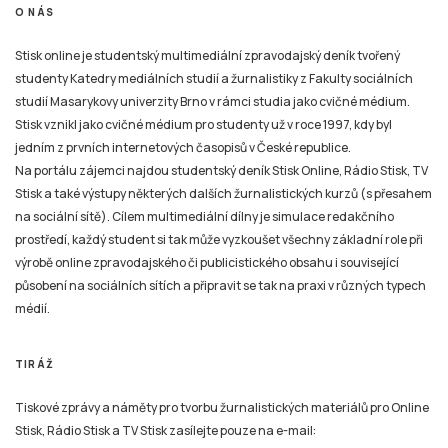
Stisk online je studentský multimediální zpravodajský deník tvořený
studenty Katedry mediálních studií a žurnalistiky z Fakulty sociálních
studií Masarykovy univerzity Brno v rámci studia jako cvičné médium.
Stisk vznikl jako cvičné médium pro studenty už v roce 1997, kdy byl
jedním z prvních internetových časopisů v České republice.
Na portálu zájemci najdou studentský deník Stisk Online, Rádio Stisk, TV
Stisk a také výstupy některých dalších žurnalistických kurzů (s přesahem
na sociální sítě). Cílem multimediální dílny je simulace redakčního
prostředí, každý student si tak může vyzkoušet všechny základní role při
výrobě online zpravodajského či publicistického obsahu i související
působení na sociálních sítích a připravit se tak na praxi v různých typech
médií.
TIRÁŽ
Tiskové zprávy a náměty pro tvorbu žurnalistických materiálů pro Online
Stisk, Rádio Stisk a TV Stisk zasílejte pouze na e-mail:
email
stisk.munimedia@gmail.com