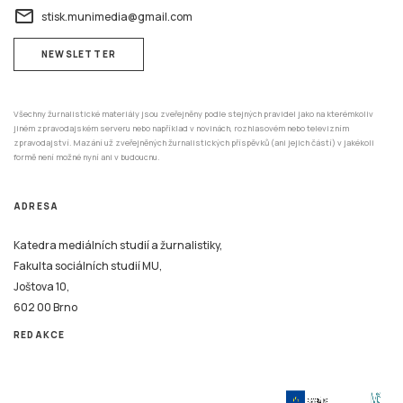
NEWSLETTER
Všechny žurnalistické materiály jsou zveřejněny podle stejných pravidel jako na kterémkoliv
jiném zpravodajském serveru nebo například v novinách, rozhlasovém nebo televizním
zpravodajství. Mazání už zveřejněných žurnalistických příspěvků (ani jejich částí) v jakékoli
formě není možné nyní ani v budoucnu.
ADRESA
Katedra mediálních studií a žurnalistiky,
Fakulta sociálních studií MU,
Joštova 10,
602 00 Brno
REDAKCE