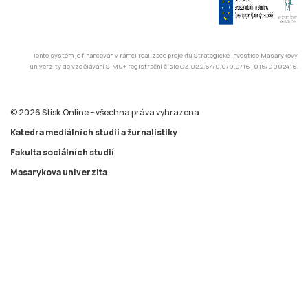
Tento systém je financován v rámci realizace projektu Strategické investice Masarykovy
univerzity do vzdělávání SIMU+ registrační číslo CZ.02.2.67/0.0/0.0/16_016/0002416.
© 2026 Stisk.Online – všechna práva vyhrazena
Katedra mediálních studií a žurnalistiky
Fakulta sociálních studií
Masarykova univerzita