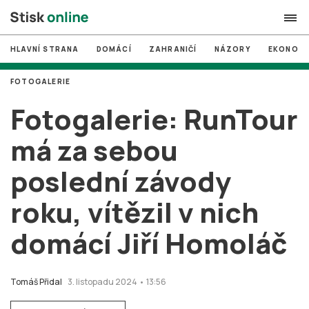
HLAVNÍ STRANA
DOMÁCÍ
ZAHRANIČÍ
NÁZORY
EKONOMI
search
FOTOGALERIE
#
MUNI
Fotogalerie: RunTour
#
Brno
má za sebou
#
volby
poslední závody
login
PŘIHLÁSIT SE
roku, vítězil v nich
Zapomněli jste heslo?
Založit nový účet
domácí Jiří Homoláč
Tomáš Přidal
3. listopadu 2024 • 13:56