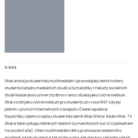
O NÁS
Stisk online je studentský multimediální zpravodajský deník tvořený
studenty Katedry mediálních studií a žurnalistiky z Fakulty sociálních
studií Masarykovy univerzity Brno v rámci studia jako cvičné médium.
Stisk vznikl jako cvičné médium pro studenty už v roce 1997, kdy byl
jedním z prvních internetových časopisů v České republice.
Na portálu zájemci najdou studentský deník Stisk Online, Rádio Stisk, TV
Stisk a také výstupy některých dalších žurnalistických kurzů (s přesahem
na sociální sítě). Cílem multimediální dílny je simulace redakčního
prostředí, každý student si tak může vyzkoušet všechny základní role při
výrobě online zpravodajského či publicistického obsahu i související
působení na sociálních sítích a připravit se tak na praxi v různých typech