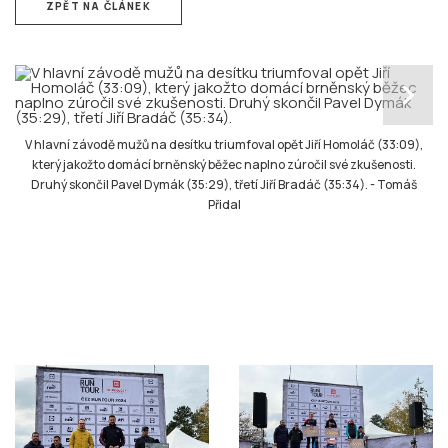
ZPĚT NA ČLÁNEK
chevron_right
V hlavní závodě mužů na desítku triumfoval opět Jiří Homoláč (33:09),
který jakožto domácí brněnský běžec naplno zúročil své zkušenosti.
Druhý skončil Pavel Dymák (35:29), třetí Jiří Bradáč (35:34).
-
Tomáš
Přidal