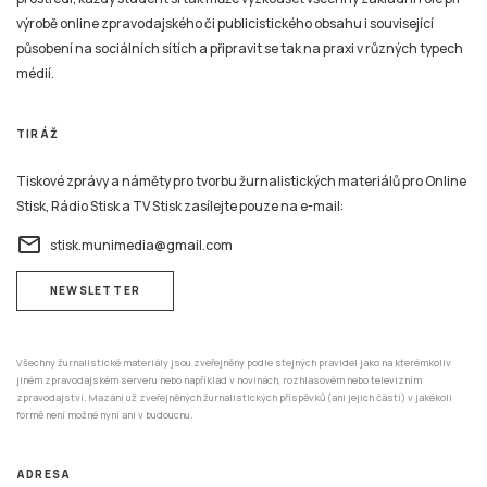
médií.
TIRÁŽ
Tiskové zprávy a náměty pro tvorbu žurnalistických materiálů pro Online
Stisk, Rádio Stisk a TV Stisk zasílejte pouze na e-mail:
email
stisk.munimedia@gmail.com
NEWSLETTER
Všechny žurnalistické materiály jsou zveřejněny podle stejných pravidel jako na kterémkoliv
jiném zpravodajském serveru nebo například v novinách, rozhlasovém nebo televizním
zpravodajství. Mazání už zveřejněných žurnalistických příspěvků (ani jejich částí) v jakékoli
formě není možné nyní ani v budoucnu.
ADRESA
Katedra mediálních studií a žurnalistiky,