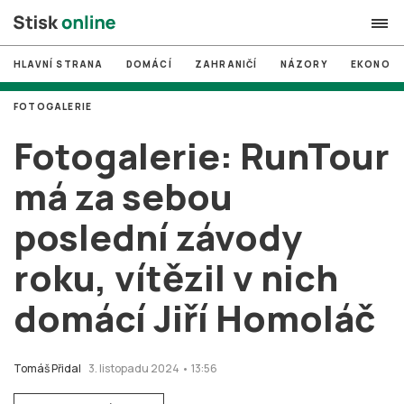
HLAVNÍ STRANA
DOMÁCÍ
ZAHRANIČÍ
NÁZORY
EKONOMI
search
FOTOGALERIE
#
MUNI
Fotogalerie: RunTour
#
Brno
má za sebou
#
volby
poslední závody
login
PŘIHLÁSIT SE
roku, vítězil v nich
Zapomněli jste heslo?
Založit nový účet
domácí Jiří Homoláč
Tomáš Přidal
3. listopadu 2024 • 13:56