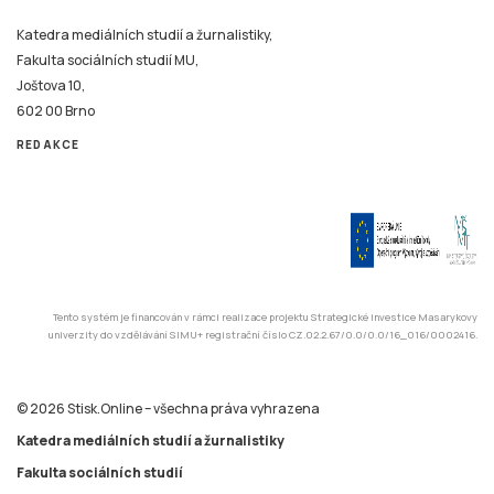
Fakulta sociálních studií MU,
Joštova 10,
602 00 Brno
REDAKCE
Tento systém je financován v rámci realizace projektu Strategické investice Masarykovy
univerzity do vzdělávání SIMU+ registrační číslo CZ.02.2.67/0.0/0.0/16_016/0002416.
© 2026 Stisk.Online – všechna práva vyhrazena
Katedra mediálních studií a žurnalistiky
Fakulta sociálních studií
Masarykova univerzita