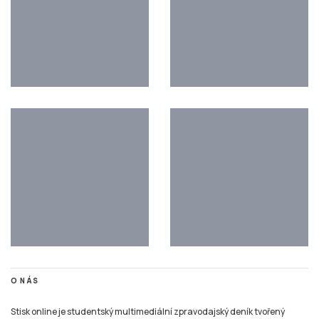
O NÁS
Stisk online je studentský multimediální zpravodajský deník tvořený