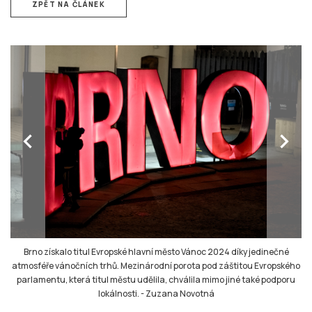
ZPĚT NA ČLÁNEK
chevron_left
chevron_right
Brno získalo titul Evropské hlavní město Vánoc 2024 díky jedinečné
atmosféře vánočních trhů. Mezinárodní porota pod záštitou Evropského
parlamentu, která titul městu udělila, chválila mimo jiné také podporu
lokálnosti.
-
Zuzana Novotná