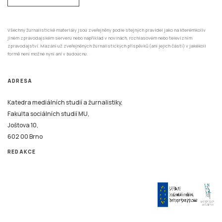
Všechny žurnalistické materiály jsou zveřejněny podle stejných pravidel jako na kterémkoliv
jiném zpravodajském serveru nebo například v novinách, rozhlasovém nebo televizním
zpravodajství. Mazání už zveřejněných žurnalistických příspěvků (ani jejich částí) v jakékoli
formě není možné nyní ani v budoucnu.
ADRESA
Katedra mediálních studií a žurnalistiky,
Fakulta sociálních studií MU,
Joštova 10,
602 00 Brno
REDAKCE