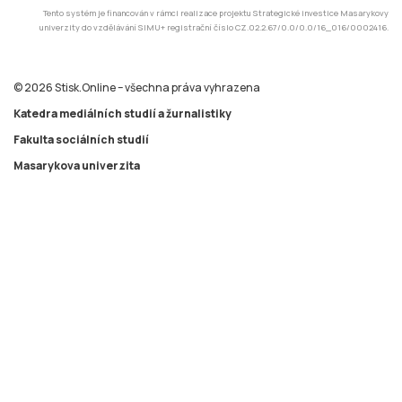
Tento systém je financován v rámci realizace projektu Strategické investice Masarykovy
univerzity do vzdělávání SIMU+ registrační číslo CZ.02.2.67/0.0/0.0/16_016/0002416.
© 2026 Stisk.Online – všechna práva vyhrazena
Katedra mediálních studií a žurnalistiky
Fakulta sociálních studií
Masarykova univerzita