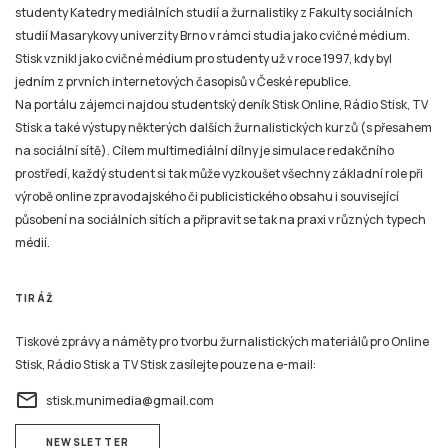
studenty Katedry mediálních studií a žurnalistiky z Fakulty sociálních
studií Masarykovy univerzity Brno v rámci studia jako cvičné médium.
Stisk vznikl jako cvičné médium pro studenty už v roce 1997, kdy byl
jedním z prvních internetových časopisů v České republice.
Na portálu zájemci najdou studentský deník Stisk Online, Rádio Stisk, TV
Stisk a také výstupy některých dalších žurnalistických kurzů (s přesahem
na sociální sítě). Cílem multimediální dílny je simulace redakčního
prostředí, každý student si tak může vyzkoušet všechny základní role při
výrobě online zpravodajského či publicistického obsahu i související
působení na sociálních sítích a připravit se tak na praxi v různých typech
médií.
TIRÁŽ
Tiskové zprávy a náměty pro tvorbu žurnalistických materiálů pro Online
Stisk, Rádio Stisk a TV Stisk zasílejte pouze na e-mail:
email
stisk.munimedia@gmail.com
NEWSLETTER