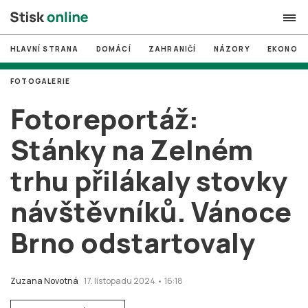
HLAVNÍ STRANA
DOMÁCÍ
ZAHRANIČÍ
NÁZORY
EKONOMI
search
FOTOGALERIE
#
MUNI
Fotoreportáž:
#
Brno
Stánky na Zelném
#
volby
trhu přilákaly stovky
login
PŘIHLÁSIT SE
návštěvníků. Vánoce
Zapomněli jste heslo?
Založit nový účet
Brno odstartovaly
Zuzana Novotná
17. listopadu 2024 • 16:18