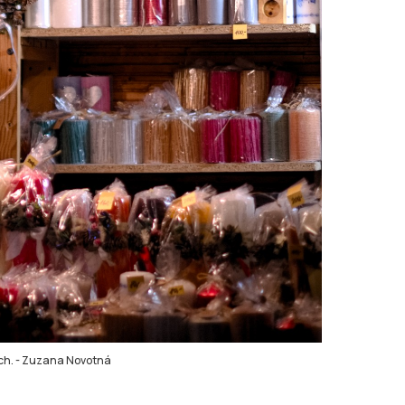
ch.
-
Zuzana Novotná