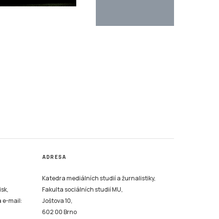
ADRESA
Katedra mediálních studií a žurnalistiky,
isk,
Fakulta sociálních studií MU,
a e-mail:
Joštova 10,
602 00 Brno
REDAKCE