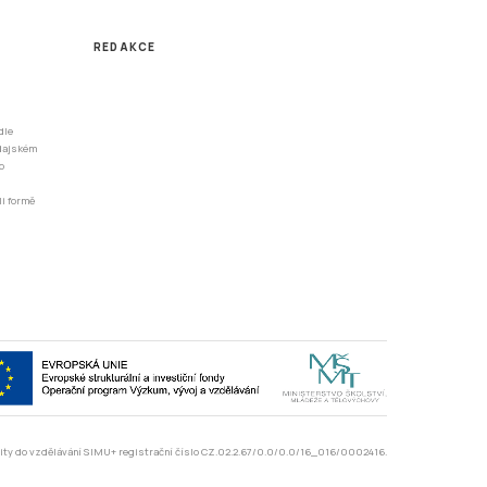
dle
odajském
o
li formě
rzity do vzdělávání SIMU+ registrační číslo CZ.02.2.67/0.0/0.0/16_016/0002416.
asarykova univerzita