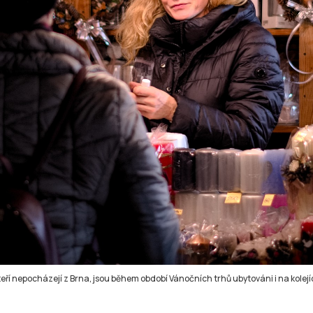
kteří nepocházejí z Brna, jsou během období Vánočních trhů ubytováni i na kolejí