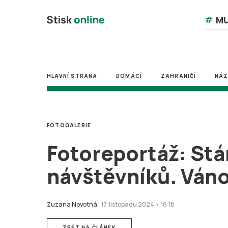
#
MU
HLAVNÍ STRANA
DOMÁCÍ
ZAHRANIČÍ
NÁ
FOTOGALERIE
Fotoreportáž: Stá
návštěvníků. Váno
Zuzana Novotná
17. listopadu 2024 • 16:18
ZPĚT NA ČLÁNEK