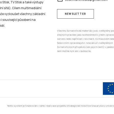
dií.
Všechny žurnalistické materiály jsou zveřejněny po
stejných pravidel jako na kterémkoliv jiném zprav
serveru nebo například v novinách, rozhlasovém neb
televizním zpravodajství. Mazání už zveřejněných
žurnalistických příspěvků (ani jejich částí) v jakéko
není možné nyní ani v budoucnu.
Tento systém je financován v rámci realizace projektu Strategické investice Masarykovy unive
a mediálních studií a žurnalistiky
Fakulta sociálních studií
M