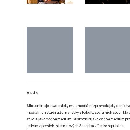
O NÁS
Stisk online je studentský multimediální zpravodajský deník t
mediálních studií a žurnalistiky z Fakulty sociálních studií Ma
studia jako cvičné médium. Stisk vznikl jako cvičné médium pro 
jedním z prvních internetových časopisů v České republice.
Na portálu zájemci najdou studentský deník Stisk Online, Rádio
některých dalších žurnalistických kurzů (s přesahem na sociál
dílny je simulace redakčního prostředí, každý student si tak 
role při výrobě online zpravodajského či publicistického obsahu