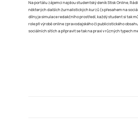
sociálních sítích a připravit se tak na praxi v různých typech mé
© 2026 Stisk.Online – všechna práva vyhrazena
Katedr