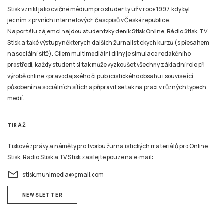
Na portálu zájemci najdou studentský deník Stisk Online, Rádio Stisk, TV
Stisk a také výstupy některých dalších žurnalistických kurzů (s přesahem
na sociální sítě). Cílem multimediální dílny je simulace redakčního
prostředí, každý student si tak může vyzkoušet všechny základní role při
výrobě online zpravodajského či publicistického obsahu i související
působení na sociálních sítích a připravit se tak na praxi v různých typech
médií.
TIRÁŽ
Tiskové zprávy a náměty pro tvorbu žurnalistických materiálů pro Online
Stisk, Rádio Stisk a TV Stisk zasílejte pouze na e-mail:
email
stisk.munimedia@gmail.com
NEWSLETTER
Všechny žurnalistické materiály jsou zveřejněny podle stejných pravidel jako na kterémkoliv
jiném zpravodajském serveru nebo například v novinách, rozhlasovém nebo televizním