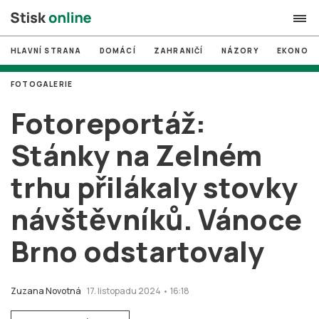
HLAVNÍ STRANA
DOMÁCÍ
ZAHRANIČÍ
NÁZORY
EKONOMI
search
FOTOGALERIE
#
MUNI
Fotoreportáž:
#
Brno
Stánky na Zelném
#
volby
trhu přilákaly stovky
login
PŘIHLÁSIT SE
návštěvníků. Vánoce
Zapomněli jste heslo?
Založit nový účet
Brno odstartovaly
Zuzana Novotná
17. listopadu 2024 • 16:18