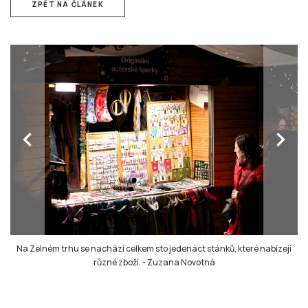
ZPĚT NA ČLÁNEK
chevron_left
chevron_right
Na Zelném trhu se nachází celkem sto jedenáct stánků, které nabízejí
různé zboží.
-
Zuzana Novotná