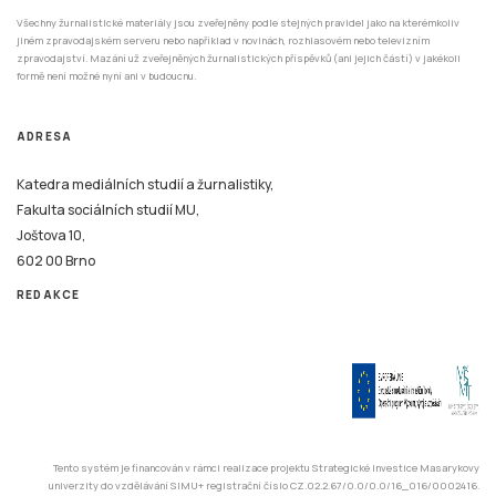
zpravodajství. Mazání už zveřejněných žurnalistických příspěvků (ani jejich částí) v jakékoli
formě není možné nyní ani v budoucnu.
ADRESA
Katedra mediálních studií a žurnalistiky,
Fakulta sociálních studií MU,
Joštova 10,
602 00 Brno
REDAKCE
Tento systém je financován v rámci realizace projektu Strategické investice Masarykovy
univerzity do vzdělávání SIMU+ registrační číslo CZ.02.2.67/0.0/0.0/16_016/0002416.