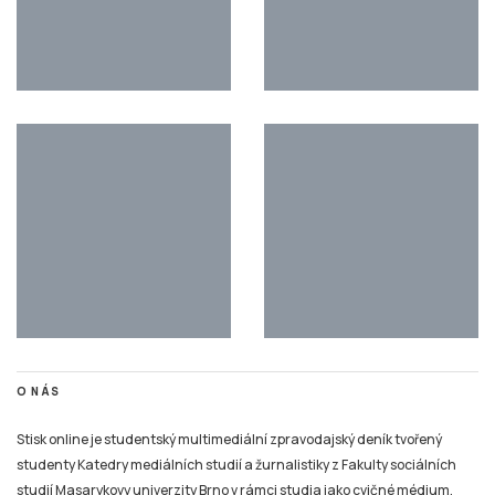
O NÁS
Stisk online je studentský multimediální zpravodajský deník tvořený
studenty Katedry mediálních studií a žurnalistiky z Fakulty sociálních
studií Masarykovy univerzity Brno v rámci studia jako cvičné médium.
Stisk vznikl jako cvičné médium pro studenty už v roce 1997, kdy byl
jedním z prvních internetových časopisů v České republice.