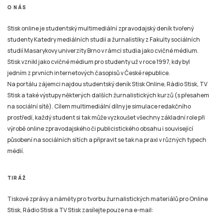
jedním z prvních internetových časopisů v České republice.
Na portálu zájemci najdou studentský deník Stisk Online, Rádio Stisk, TV
Stisk a také výstupy některých dalších žurnalistických kurzů (s přesahem
na sociální sítě). Cílem multimediální dílny je simulace redakčního
prostředí, každý student si tak může vyzkoušet všechny základní role při
výrobě online zpravodajského či publicistického obsahu i související
působení na sociálních sítích a připravit se tak na praxi v různých typech
médií.
TIRÁŽ
Tiskové zprávy a náměty pro tvorbu žurnalistických materiálů pro Online
Stisk, Rádio Stisk a TV Stisk zasílejte pouze na e-mail:
email
stisk.munimedia@gmail.com
NEWSLETTER
Všechny žurnalistické materiály jsou zveřejněny podle stejných pravidel jako na kterémkoliv
jiném zpravodajském serveru nebo například v novinách, rozhlasovém nebo televizním