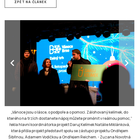
ZPĚT NA ČLÁNEK
chevron_left
chevron_right
„Vánoce jsou o lásce, o podpoře a o pomoci. Zálohovaný kelímek, do
kterého na trzích dostanete nápoj můžete proměnit v reálnou pomoc,”
řekla hlavní koordinátorka projekt Daruj Kelímek Natálie Miklánková,
která přišla projekt představit spolu se zástupci projektu Ondřejem
Šibřinou, Adamem Vodičkou a Ondřejem Reichem.
-
Zuzana Novotná