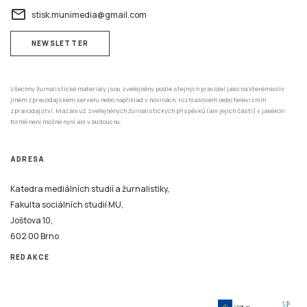
zpravodajství. Mazání už zveřejněných žurnalistických příspěvků (ani jejich částí) v jakékoli
formě není možné nyní ani v budoucnu.
ADRESA
Katedra mediálních studií a žurnalistiky,
Fakulta sociálních studií MU,
Joštova 10,
602 00 Brno
REDAKCE
Tento systém je financován v rámci realizace projektu Strategické investice Masarykovy
univerzity do vzdělávání SIMU+ registrační číslo CZ.02.2.67/0.0/0.0/16_016/0002416.