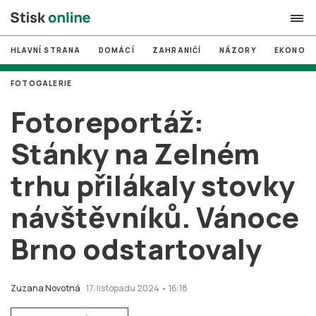
HLAVNÍ STRANA
DOMÁCÍ
ZAHRANIČÍ
NÁZORY
EKONOMI
search
FOTOGALERIE
#
MUNI
Fotoreportáž:
#
Brno
Stánky na Zelném
#
volby
trhu přilákaly stovky
login
PŘIHLÁSIT SE
návštěvníků. Vánoce
Zapomněli jste heslo?
Založit nový účet
Brno odstartovaly
Zuzana Novotná
17. listopadu 2024 • 16:18