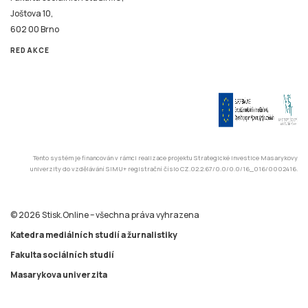
Joštova 10,
602 00 Brno
REDAKCE
Tento systém je financován v rámci realizace projektu Strategické investice Masarykovy
univerzity do vzdělávání SIMU+ registrační číslo CZ.02.2.67/0.0/0.0/16_016/0002416.
© 2026 Stisk.Online – všechna práva vyhrazena
Katedra mediálních studií a žurnalistiky
Fakulta sociálních studií
Masarykova univerzita