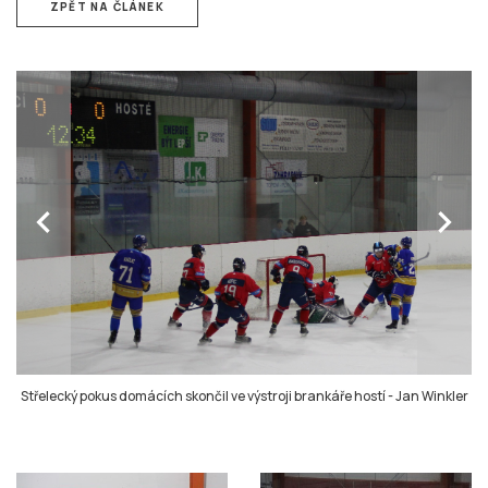
ZPĚT NA ČLÁNEK
chevron_left
chevron_right
Střelecký pokus domácích skončil ve výstroji brankáře hostí
-
Jan Winkler