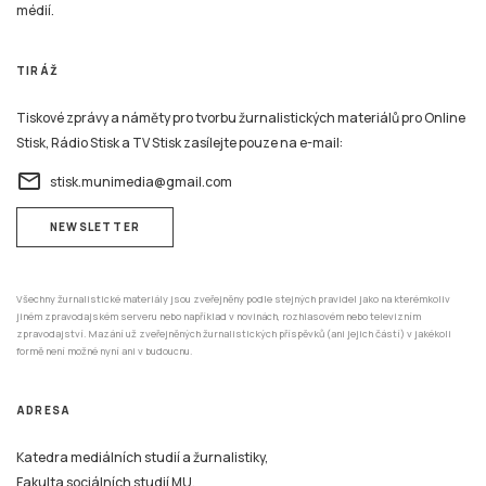
médií.
TIRÁŽ
Tiskové zprávy a náměty pro tvorbu žurnalistických materiálů pro Online
Stisk, Rádio Stisk a TV Stisk zasílejte pouze na e-mail:
email
stisk.munimedia@gmail.com
NEWSLETTER
Všechny žurnalistické materiály jsou zveřejněny podle stejných pravidel jako na kterémkoliv
jiném zpravodajském serveru nebo například v novinách, rozhlasovém nebo televizním
zpravodajství. Mazání už zveřejněných žurnalistických příspěvků (ani jejich částí) v jakékoli
formě není možné nyní ani v budoucnu.
ADRESA
Katedra mediálních studií a žurnalistiky,
Fakulta sociálních studií MU,