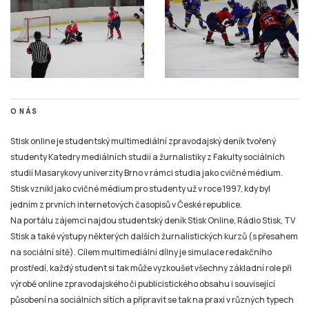
O NÁS
Stisk online je studentský multimediální zpravodajský deník tvořený
studenty Katedry mediálních studií a žurnalistiky z Fakulty sociálních
studií Masarykovy univerzity Brno v rámci studia jako cvičné médium.
Stisk vznikl jako cvičné médium pro studenty už v roce 1997, kdy byl
jedním z prvních internetových časopisů v České republice.
Na portálu zájemci najdou studentský deník Stisk Online, Rádio Stisk, TV
Stisk a také výstupy některých dalších žurnalistických kurzů (s přesahem
na sociální sítě). Cílem multimediální dílny je simulace redakčního
prostředí, každý student si tak může vyzkoušet všechny základní role při
výrobě online zpravodajského či publicistického obsahu i související
působení na sociálních sítích a připravit se tak na praxi v různých typech