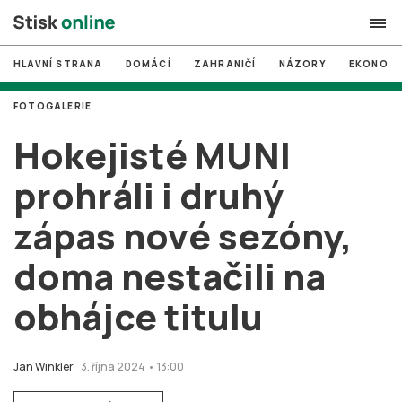
HLAVNÍ STRANA
DOMÁCÍ
ZAHRANIČÍ
NÁZORY
EKONOMI
search
FOTOGALERIE
#
MUNI
Hokejisté MUNI
#
Brno
prohráli i druhý
#
volby
zápas nové sezóny,
login
PŘIHLÁSIT SE
doma nestačili na
Zapomněli jste heslo?
Založit nový účet
obhájce titulu
Jan Winkler
3. října 2024 • 13:00