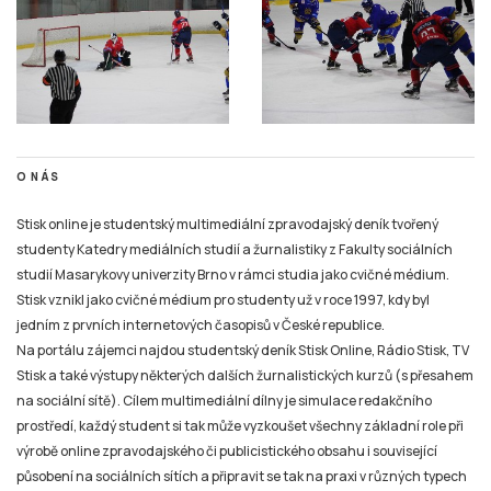
O NÁS
Stisk online je studentský multimediální zpravodajský deník tvořený
studenty Katedry mediálních studií a žurnalistiky z Fakulty sociálních
studií Masarykovy univerzity Brno v rámci studia jako cvičné médium.
Stisk vznikl jako cvičné médium pro studenty už v roce 1997, kdy byl
jedním z prvních internetových časopisů v České republice.
Na portálu zájemci najdou studentský deník Stisk Online, Rádio Stisk, TV
Stisk a také výstupy některých dalších žurnalistických kurzů (s přesahem
na sociální sítě). Cílem multimediální dílny je simulace redakčního
prostředí, každý student si tak může vyzkoušet všechny základní role při
výrobě online zpravodajského či publicistického obsahu i související
působení na sociálních sítích a připravit se tak na praxi v různých typech