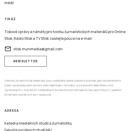
médií.
TIRÁŽ
Tiskové zprávy a náměty pro tvorbu žurnalistických materiálů pro Online
Stisk, Rádio Stisk a TV Stisk zasílejte pouze na e-mail:
email
stisk.munimedia@gmail.com
NEWSLETTER
Všechny žurnalistické materiály jsou zveřejněny podle stejných pravidel jako na kterémkoliv
jiném zpravodajském serveru nebo například v novinách, rozhlasovém nebo televizním
zpravodajství. Mazání už zveřejněných žurnalistických příspěvků (ani jejich částí) v jakékoli
formě není možné nyní ani v budoucnu.
ADRESA
Katedra mediálních studií a žurnalistiky,
Fakulta sociálních studií MU,