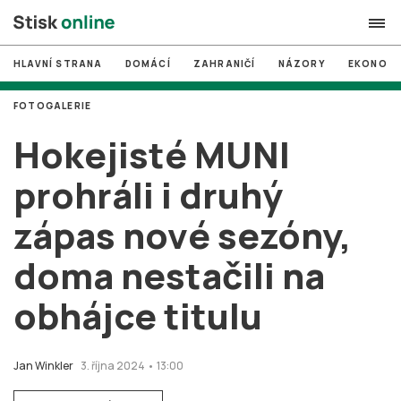
HLAVNÍ STRANA
DOMÁCÍ
ZAHRANIČÍ
NÁZORY
EKONOMI
search
FOTOGALERIE
#
MUNI
Hokejisté MUNI
#
Brno
prohráli i druhý
#
volby
zápas nové sezóny,
login
PŘIHLÁSIT SE
doma nestačili na
Zapomněli jste heslo?
Založit nový účet
obhájce titulu
Jan Winkler
3. října 2024 • 13:00