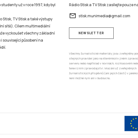
studenty už v roce 1997, kdy byl
Rádio Stisk a TV Stisk zasílejte pouze n
email
stisk.munimedia@gmail.com
 Stisk, TV Stisk a také výstupy
ní sítě). Cílem multimediální
může vyzkoušet všechny základní
NEWSLETTER
 i související působení na
dií.
Všechny žurnalistické materiály jsou zveřejněny po
stejných pravidel jako na kterémkoliv jiném zprav
serveru nebo například v novinách, rozhlasovém neb
televizním zpravodajství. Mazání už zveřejněných
žurnalistických příspěvků (ani jejich částí) v jakéko
není možné nyní ani v budoucnu.