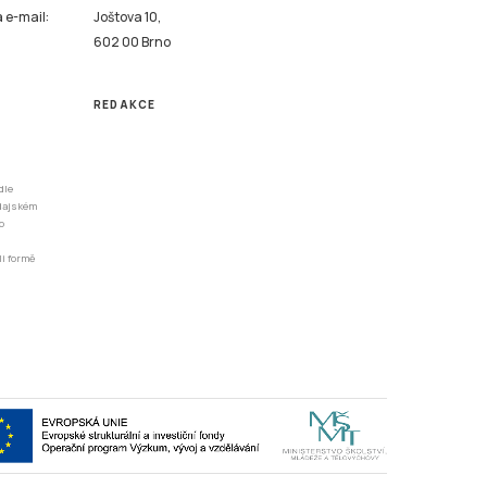
a e-mail:
Joštova 10,
602 00 Brno
REDAKCE
dle
odajském
o
li formě