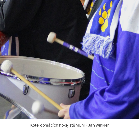
Kotel domácích hokejistů MUNI
-
Jan Winkler