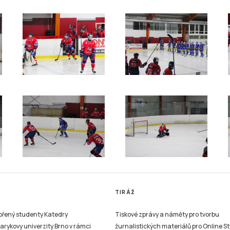
TIRÁŽ
vořený studenty Katedry
Tiskové zprávy a náměty pro tvorbu
sarykovy univerzity Brno v rámci
žurnalistických materiálů pro Online St