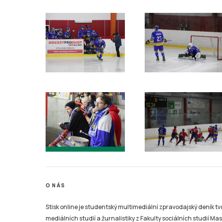
O NÁS
Stisk online je studentský multimediální zpravodajský deník t
mediálních studií a žurnalistiky z Fakulty sociálních studií Ma