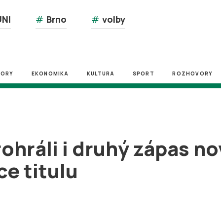
NI
#
Brno
#
volby
ZORY
EKONOMIKA
KULTURA
SPORT
ROZHOVORY
ohráli i druhý zápas n
ce titulu