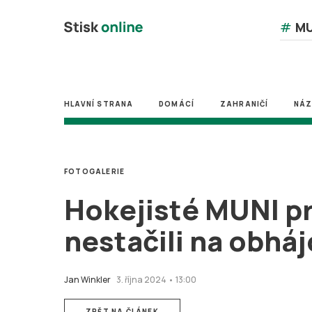
#
MU
HLAVNÍ STRANA
DOMÁCÍ
ZAHRANIČÍ
NÁ
FOTOGALERIE
Hokejisté MUNI pr
nestačili na obháj
Jan Winkler
3. října 2024 • 13:00
ZPĚT NA ČLÁNEK