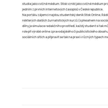
studia jako cvičné médium. Stisk vznikl jako cvičné médium pro 
jedním z prvních internetových časopisů v České republice.
Na portálu zájemci najdou studentský deník Stisk Online, Rádio
některých dalších žurnalistických kurzů (s přesahem na sociál
dílny je simulace redakčního prostředí, každý student si tak 
role při výrobě online zpravodajského či publicistického obsahu
sociálních sítích a připravit se tak na praxi v různých typech mé