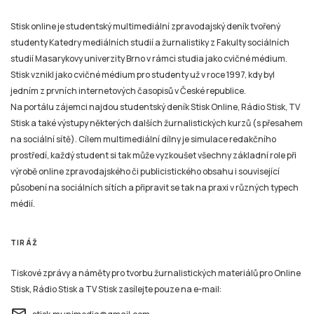
Stisk online je studentský multimediální zpravodajský deník tvořený
studenty Katedry mediálních studií a žurnalistiky z Fakulty sociálních
studií Masarykovy univerzity Brno v rámci studia jako cvičné médium.
Stisk vznikl jako cvičné médium pro studenty už v roce 1997, kdy byl
jedním z prvních internetových časopisů v České republice.
Na portálu zájemci najdou studentský deník Stisk Online, Rádio Stisk, TV
Stisk a také výstupy některých dalších žurnalistických kurzů (s přesahem
na sociální sítě). Cílem multimediální dílny je simulace redakčního
prostředí, každý student si tak může vyzkoušet všechny základní role při
výrobě online zpravodajského či publicistického obsahu i související
působení na sociálních sítích a připravit se tak na praxi v různých typech
médií.
TIRÁŽ
Tiskové zprávy a náměty pro tvorbu žurnalistických materiálů pro Online
Stisk, Rádio Stisk a TV Stisk zasílejte pouze na e-mail:
email