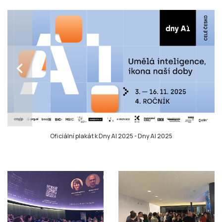
chevron_left
Oficiální plakát k Dny AI 2025
-
Dny AI 2025