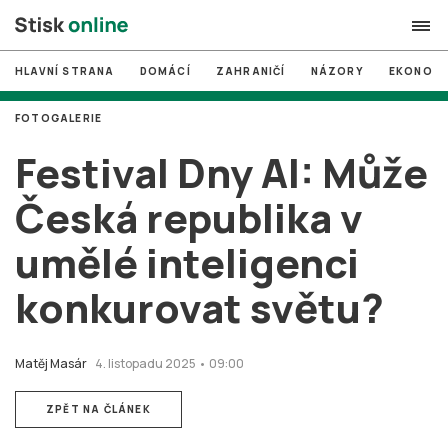
HLAVNÍ STRANA
DOMÁCÍ
ZAHRANIČÍ
NÁZORY
EKONOMI
search
FOTOGALERIE
#
MUNI
Festival Dny AI: Může
#
Brno
Česká republika v
#
volby
umělé inteligenci
login
PŘIHLÁSIT SE
konkurovat světu?
Zapomněli jste heslo?
Založit nový účet
Matěj Masár
4. listopadu 2025 • 09:00
ZPĚT NA ČLÁNEK