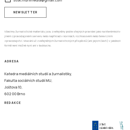
stisk.munimedia@gmail.com
NEWSLETTER
Všechny žurnalistické materiály jsou zveřejněny podle stejných pravidel jako na kterémkoliv
jiném zpravodajském serveru nebo například v novinách, rozhlasovém nebo televizním
zpravodajství. Mazání už zveřejněných žurnalistických příspěvků (ani jejich částí) v jakékoli
formě není možné nyní ani v budoucnu.
ADRESA
Katedra mediálních studií a žurnalistiky,
Fakulta sociálních studií MU,
Joštova 10,
602 00 Brno
REDAKCE