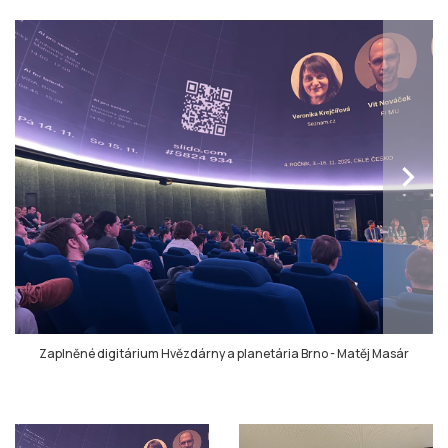
chevron_right
Zaplněné digitárium Hvězdárny a planetária Brno
-
Matěj Masár