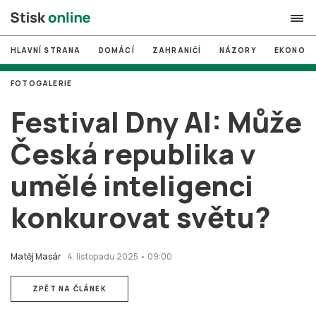
HLAVNÍ STRANA
DOMÁCÍ
ZAHRANIČÍ
NÁZORY
EKONOMI
search
FOTOGALERIE
#
MUNI
Festival Dny AI: Může
#
Brno
Česká republika v
#
volby
umělé inteligenci
login
PŘIHLÁSIT SE
konkurovat světu?
Zapomněli jste heslo?
Založit nový účet
Matěj Masár
4. listopadu 2025 • 09:00
ZPĚT NA ČLÁNEK