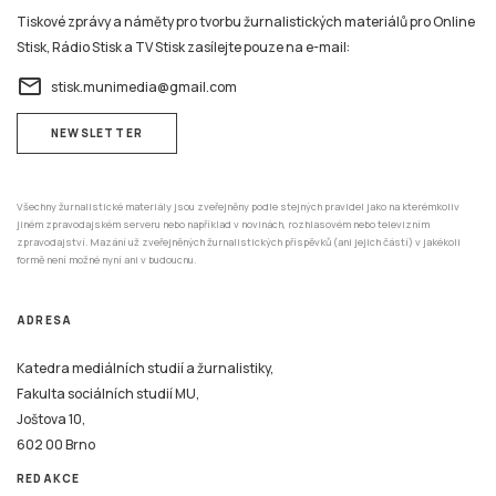
Tiskové zprávy a náměty pro tvorbu žurnalistických materiálů pro Online
Stisk, Rádio Stisk a TV Stisk zasílejte pouze na e-mail:
email
stisk.munimedia@gmail.com
NEWSLETTER
Všechny žurnalistické materiály jsou zveřejněny podle stejných pravidel jako na kterémkoliv
jiném zpravodajském serveru nebo například v novinách, rozhlasovém nebo televizním
zpravodajství. Mazání už zveřejněných žurnalistických příspěvků (ani jejich částí) v jakékoli
formě není možné nyní ani v budoucnu.
ADRESA
Katedra mediálních studií a žurnalistiky,
Fakulta sociálních studií MU,
Joštova 10,
602 00 Brno
REDAKCE