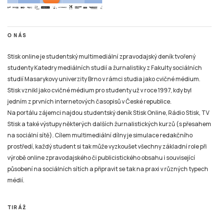
O NÁS
Stisk online je studentský multimediální zpravodajský deník tvořený
studenty Katedry mediálních studií a žurnalistiky z Fakulty sociálních
studií Masarykovy univerzity Brno v rámci studia jako cvičné médium.
Stisk vznikl jako cvičné médium pro studenty už v roce 1997, kdy byl
jedním z prvních internetových časopisů v České republice.
Na portálu zájemci najdou studentský deník Stisk Online, Rádio Stisk, TV
Stisk a také výstupy některých dalších žurnalistických kurzů (s přesahem
na sociální sítě). Cílem multimediální dílny je simulace redakčního
prostředí, každý student si tak může vyzkoušet všechny základní role při
výrobě online zpravodajského či publicistického obsahu i související
působení na sociálních sítích a připravit se tak na praxi v různých typech
médií.
TIRÁŽ