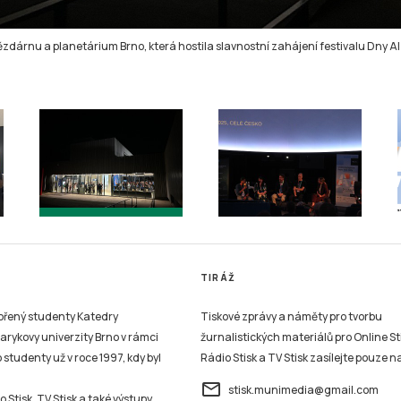
zdárnu a planetárium Brno, která hostila slavnostní zahájení festivalu Dny AI
TIRÁŽ
vořený studenty Katedry
Tiskové zprávy a náměty pro tvorbu
sarykovy univerzity Brno v rámci
žurnalistických materiálů pro Online St
studenty už v roce 1997, kdy byl
Rádio Stisk a TV Stisk zasílejte pouze n
email
stisk.munimedia@gmail.com
 Stisk, TV Stisk a také výstupy