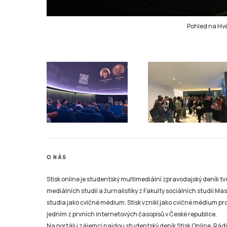
Pohled na Hvě
O NÁS
Stisk online je studentský multimediální zpravodajský deník t
mediálních studií a žurnalistiky z Fakulty sociálních studií Ma
studia jako cvičné médium. Stisk vznikl jako cvičné médium pro 
jedním z prvních internetových časopisů v České republice.
Na portálu zájemci najdou studentský deník Stisk Online, Rádio