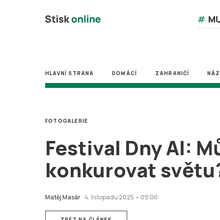
#
MU
HLAVNÍ STRANA
DOMÁCÍ
ZAHRANIČÍ
NÁ
FOTOGALERIE
Festival Dny AI: M
konkurovat světu
Matěj Masár
4. listopadu 2025 • 09:00
ZPĚT NA ČLÁNEK