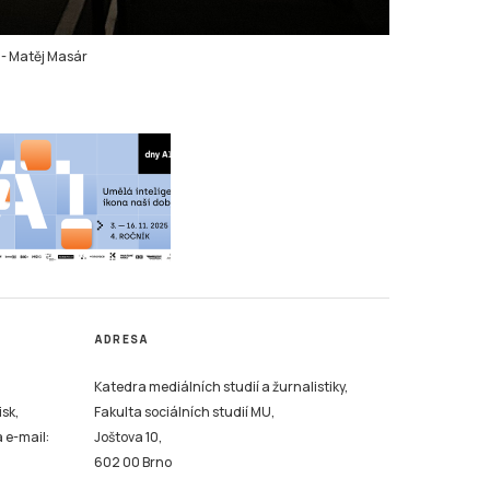
-
Matěj Masár
ADRESA
Katedra mediálních studií a žurnalistiky,
isk,
Fakulta sociálních studií MU,
a e-mail:
Joštova 10,
602 00 Brno