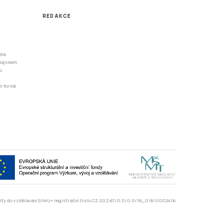
REDAKCE
dle
odajském
o
li formě
rzity do vzdělávání SIMU+ registrační číslo CZ.02.2.67/0.0/0.0/16_016/0002416.