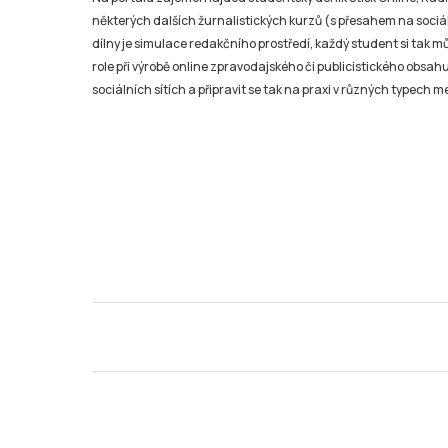
některých dalších žurnalistických kurzů (s přesahem na sociál
dílny je simulace redakčního prostředí, každý student si tak 
role při výrobě online zpravodajského či publicistického obsahu
sociálních sítích a připravit se tak na praxi v různých typech mé