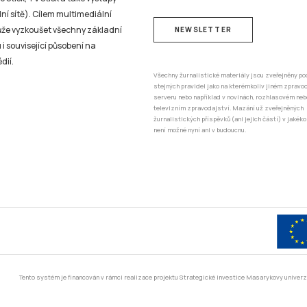
ní sítě). Cílem multimediální
může vyzkoušet všechny základní
NEWSLETTER
 i související působení na
dií.
Všechny žurnalistické materiály jsou zveřejněny po
stejných pravidel jako na kterémkoliv jiném zprav
serveru nebo například v novinách, rozhlasovém neb
televizním zpravodajství. Mazání už zveřejněných
žurnalistických příspěvků (ani jejich částí) v jakéko
není možné nyní ani v budoucnu.
Tento systém je financován v rámci realizace projektu Strategické investice Masarykovy unive