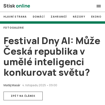
HLAVNÍ STRANA
DOMÁCÍ
ZAHRANIČÍ
NÁZORY
EKONOMI
search
FOTOGALERIE
#
MUNI
Festival Dny AI: Může
#
Brno
Česká republika v
#
volby
umělé inteligenci
login
PŘIHLÁSIT SE
konkurovat světu?
Zapomněli jste heslo?
Založit nový účet
Matěj Masár
4. listopadu 2025 • 09:00
ZPĚT NA ČLÁNEK