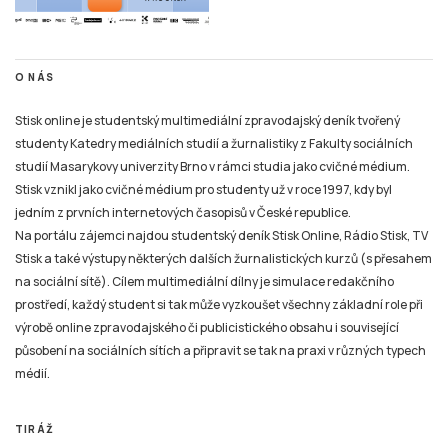
O NÁS
Stisk online je studentský multimediální zpravodajský deník tvořený
studenty Katedry mediálních studií a žurnalistiky z Fakulty sociálních
studií Masarykovy univerzity Brno v rámci studia jako cvičné médium.
Stisk vznikl jako cvičné médium pro studenty už v roce 1997, kdy byl
jedním z prvních internetových časopisů v České republice.
Na portálu zájemci najdou studentský deník Stisk Online, Rádio Stisk, TV
Stisk a také výstupy některých dalších žurnalistických kurzů (s přesahem
na sociální sítě). Cílem multimediální dílny je simulace redakčního
prostředí, každý student si tak může vyzkoušet všechny základní role při
výrobě online zpravodajského či publicistického obsahu i související
působení na sociálních sítích a připravit se tak na praxi v různých typech
médií.
TIRÁŽ