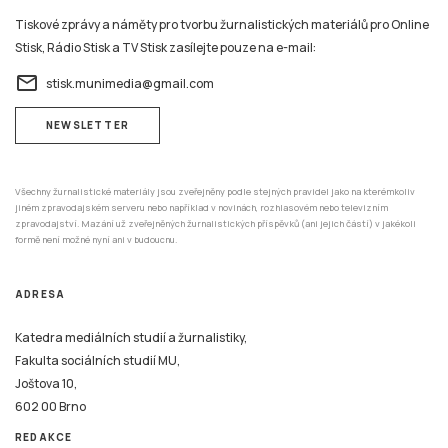
Tiskové zprávy a náměty pro tvorbu žurnalistických materiálů pro Online
Stisk, Rádio Stisk a TV Stisk zasílejte pouze na e-mail:
email
stisk.munimedia@gmail.com
NEWSLETTER
Všechny žurnalistické materiály jsou zveřejněny podle stejných pravidel jako na kterémkoliv
jiném zpravodajském serveru nebo například v novinách, rozhlasovém nebo televizním
zpravodajství. Mazání už zveřejněných žurnalistických příspěvků (ani jejich částí) v jakékoli
formě není možné nyní ani v budoucnu.
ADRESA
Katedra mediálních studií a žurnalistiky,
Fakulta sociálních studií MU,
Joštova 10,
602 00 Brno
REDAKCE