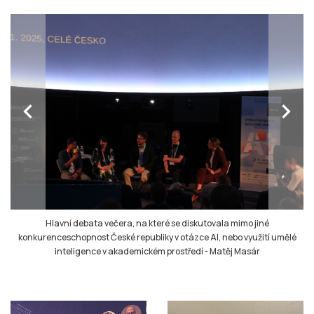
chevron_left
chevron_right
Hlavní debata večera, na které se diskutovala mimo jiné
konkurenceschopnost České republiky v otázce AI, nebo využití umělé
inteligence v akademickém prostředí
-
Matěj Masár