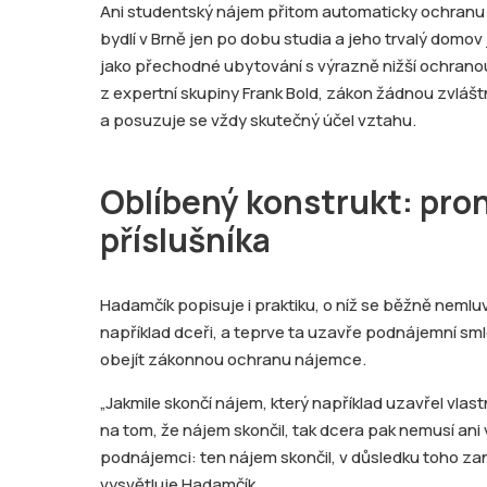
Ani studentský nájem přitom automaticky ochranu
bydlí v Brně jen po dobu studia a jeho trvalý domov
jako přechodné ubytování s výrazně nižší ochranou
z expertní skupiny Frank Bold, zákon žádnou zvláš
a posuzuje se vždy skutečný účel vztahu.
Oblíbený konstrukt: pro
příslušníka
Hadamčík popisuje i praktiku, o níž se běžně nemluví
například dceři, a teprve ta uzavře podnájemní sml
obejít zákonnou ochranu nájemce.
„Jakmile skončí nájem, který například uzavřel vlas
na tom, že nájem skončil, tak dcera pak nemusí ani
podnájemci: ten nájem skončil, v důsledku toho zan
vysvětluje Hadamčík.