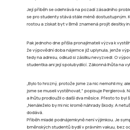
Její příběh se odehrává na pozadí zásadního probl
se pro studenty stává stále méně dostustupným. Ko
rostou a získat byt v Brně znamená projít desítky 
Pak jednoho dne přišla pronajímateli výzva k vystěho
že výpovědní doba nájemce již uplynula, jenže výp
tedy na adresu, odkud si zásilku nevyzvedl. O výpov
studentka ani její spolubydlící. Zákonná lhůta na vy
„Bylo to hrozný, protože jsme za nic nemohli my, al
jsme se museli vystěhovat," popisuje Perglerová. N
a lhůtu prodloužil o další dva měsíce. Přesto to byl
„Nenáleželo by mi nic kromě náhrady škody. A netuší
dodává.
Příběh mladé podnájemkyně není výjimkou. Je sym
brněnských studentů bydlí v právním vakuu, bez o