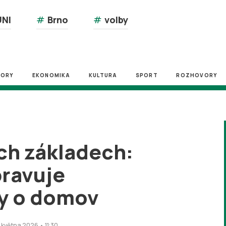
NI
#
Brno
#
volby
ZORY
EKONOMIKA
KULTURA
SPORT
ROZHOVORY
ých základech:
pravuje
y o domov
 května 2026 • 11:30