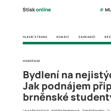
#
MU
HLAVNÍ STRANA
DOMÁCÍ
ZAHRANIČÍ
NÁ
HOMEPAGE
Bydlení na nejist
Jak podnájem při
brněnské student
Laura Pavlovičová,
Natálie Smetanová,
Tomáš Novotný
26.