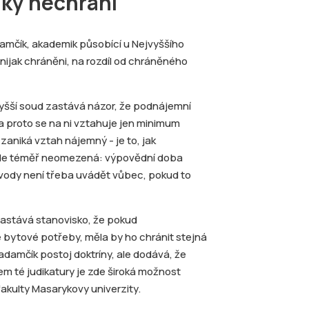
ky nechrání
adamčík, akademik působící u Nejvyššího
ijak chráněni, na rozdíl od chráněného
vyšší soud zastává názor, že podnájemní
a proto se na ni vztahuje jen minimum
zaniká vztah nájemný - je to, jak
je zde téměř neomezená: výpovědní doba
ůvody není třeba uvádět vůbec, pokud to
Zastává stanovisko, že pokud
 bytové potřeby, měla by ho chránit stejná
adamčík postoj doktríny, ale dodává, že
m té judikatury je zde široká možnost
akulty Masarykovy univerzity.