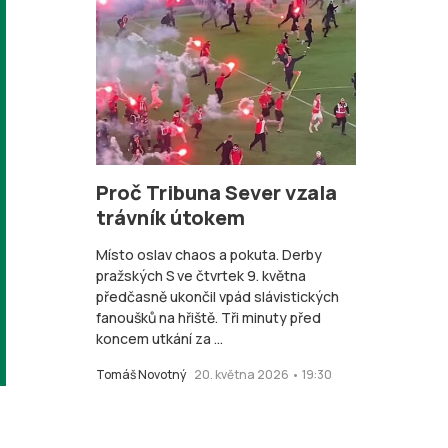
Proč Tribuna Sever vzala
trávník útokem
Místo oslav chaos a pokuta. Derby
pražských S ve čtvrtek 9. května
předčasně ukončil vpád slávistických
fanoušků na hřiště. Tři minuty před
koncem utkání za ...
Tomáš Novotný
20. května 2026 • 19:30