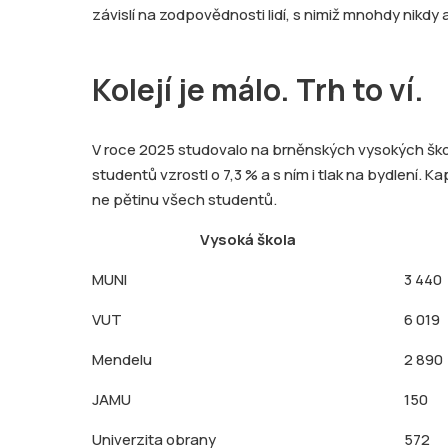
závislí na zodpovědnosti lidí, s nimiž mnohdy nikdy a
Kolejí je málo. Trh to ví.
V roce 2025 studovalo na brněnských vysokých škol
studentů vzrostl o 7,3 % a s ním i tlak na bydlení. 
ne pětinu všech studentů.
Vysoká škola
MUNI
3 440
VUT
6 019
Mendelu
2 890
JAMU
150
Univerzita obrany
572