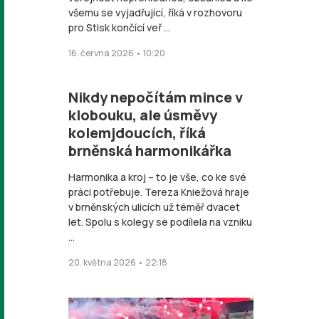
všemu se vyjadřující, říká v rozhovoru
pro Stisk končící veř ...
16. června 2026 • 10:20
Nikdy nepočítám mince v
klobouku, ale úsměvy
kolemjdoucích, říká
brněnská harmonikářka
Harmonika a kroj – to je vše, co ke své
práci potřebuje. Tereza Kniežová hraje
v brněnských ulicích už téměř dvacet
let. Spolu s kolegy se podílela na vzniku
...
20. května 2026 • 22:18