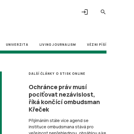
login
search
UNIVERZITA
LIVING JOURNALISM
VĚZNI PÍŠÍ
DALŠÍ ČLÁNKY O STISK ONLINE
Ochránce práv musí
pociťovat nezávislost,
říká končící ombudsman
Křeček
Přijímáním stále více agend se
instituce ombudsmana stává pro
veřejnost nepřehlednou, obsáhlou a ke