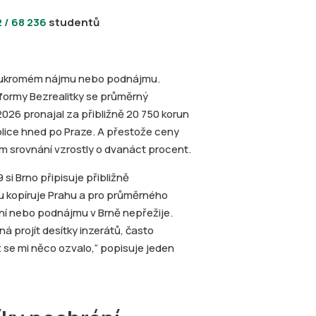
 / 68 236
studentů
 soukromém nájmu nebo podnájmu.
tformy Bezrealitky se průměrný
2026 pronajal za přibližně 20 750 korun
blice hned po Praze. A přestože ceny
ím srovnání vzrostly o dvanáct procent.
si Brno připisuje přibližně
 kopíruje Prahu a pro průměrného
ní nebo podnájmu v Brně nepřežije.
á projít desítky inzerátů, často
 se mi něco ozvalo,“ popisuje jeden