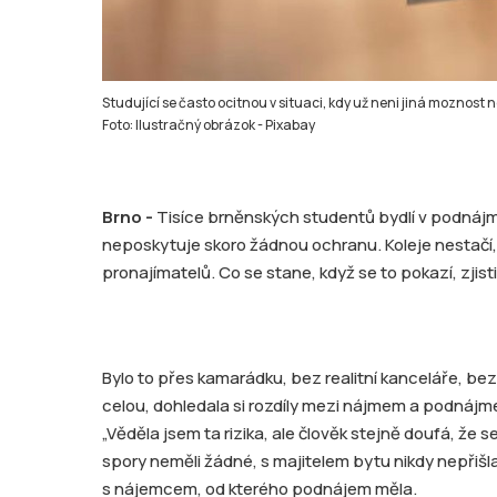
Studující se často ocitnou v situaci, kdy už neni jiná moznost ne
Foto: Ilustračný obrázok - Pixabay
Brno -
Tisíce brněnských studentů bydlí v podnájmu
neposkytuje skoro žádnou ochranu. Koleje nestačí, 
pronajímatelů. Co se stane, když se to pokazí, zjisti
Bylo to přes kamarádku, bez realitní kanceláře, bez 
celou, dohledala si rozdíly mezi nájmem a podnájm
„Věděla jsem ta rizika, ale člověk stejně doufá, že se
spory neměli žádné, s majitelem bytu nikdy nepřiš
s nájemcem, od kterého podnájem měla.