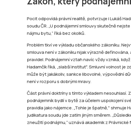
Zákon, který podnájemní
Pocit odpovídá právní realitě, potvrzuje i Lukáš H
soudu ČR. „U podnájemní smlouvy skutečně nejste n
nájmu bytu,“ říká bez okolků.
Problém tkví ve výkladu občanského zákoníku. Nej
smlouva není v zákoníku nijak výrazně definována, 
pravidel. Podnájemní vztah navíc vždy vzniká, když 
Hadamčík říká, „slabší institut". Smluvní volnost 
může být jakákoliv, sankce libovolné, výpovědní d
není v rozporu s dobrými mravy.
Část právní doktríny s tímto výkladem nesouhlasí. 
podnájemník bydlí v bytě za účelem uspokojení své
pravidla jako nájemce. „Tohle je špatně," shrnuje H
judikatura soudu jde zatím jiným směrem. „Důsledke
zneužití podnájmu,“ uznává akademik z Právnické f