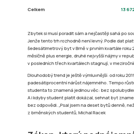
Celkem
13 672
Zbytek si musí poradit sám a nejčastěji sahá po
Jenže tento trh rozhodně není levný. Podle dat pla
šedesátimetrový byt v Brně v prvním kvartále roku 
měsíčně plus energie, druhé nejvyšší nájmy v repu
v posledních třech kvartálech stagnují, v meziročn
Dlouhodobý trend je ještě výmluvnější: od roku 2019 
padesátiprocentní nárůst nájemného. Tempo růstu
studenta to znamená jedinou věc: bez spolubydle
A i kdyby student platit dokázal, sehnat byt znamen
bez odpovědi. „Psal jsem na deset bytů denně, než
z brněnských studentů, Michal Racek