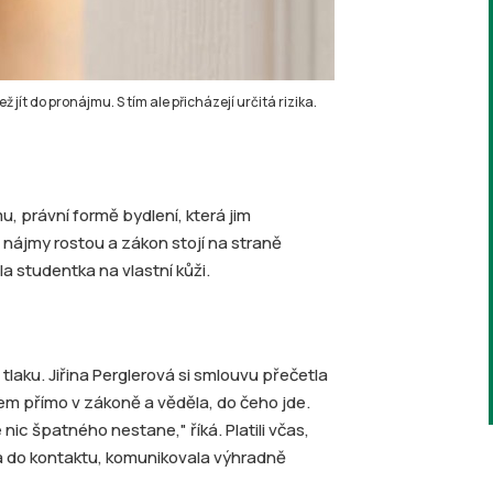
ž jít do pronájmu. S tím ale přicházejí určitá rizika.
, právní formě bydlení, která jim
nájmy rostou a zákon stojí na straně
la studentka na vlastní kůži.
tlaku. Jiřina Perglerová si smlouvu přečetla
em přímo v zákoně a věděla, do čeho jde.
 nic špatného nestane," říká. Platili včas,
la do kontaktu, komunikovala výhradně