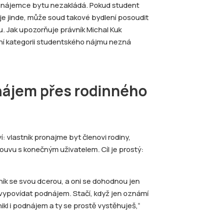
 nájemce bytu nezakládá. Pokud student
 je jinde, může soud takové bydlení posoudit
. Jak upozorňuje právník Michal Kuk
tní kategorii studentského nájmu nezná
nájem přes rodinného
: vlastník pronajme byt členovi rodiny,
ouvu s konečným uživatelem. Cíl je prostý:
tník se svou dcerou, a oni se dohodnou jen
 vypovídat podnájem. Stačí, když jen oznámí
ikl i podnájem a ty se prostě vystěhuješ,“