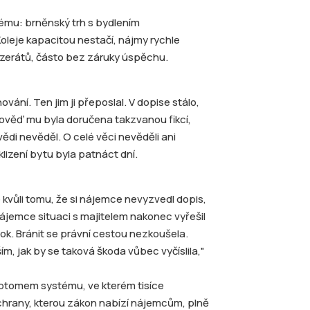
ému: brněnský trh s bydlením
leje kapacitou nestačí, nájmy rychle
inzerátů, částo bez záruky úspěchu.
vání. Ten jim ji přeposlal. V dopise stálo,
ověď mu byla doručena takzvanou fikcí,
ědi nevěděl. O celé věci nevěděli ani
klizení bytu byla patnáct dní.
e kvůli tomu, že si nájemce nevyzvedl dopis,
ájemce situaci s majitelem nakonec vyřešil
 šok. Bránit se právní cestou nezkoušela.
m, jak by se taková škoda vůbec vyčíslila,"
ptomem systému, ve kterém tisíce
chrany, kterou zákon nabízí nájemcům, plně