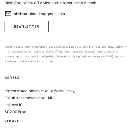
Stisk, Rádio Stisk a TV Stisk zasílejte pouze na e-mail:
email
stisk.munimedia@gmail.com
NEWSLETTER
Všechny žurnalistické materiály jsou zveřejněny podle stejných pravidel jako na kterémkoliv
jiném zpravodajském serveru nebo například v novinách, rozhlasovém nebo televizním
zpravodajství. Mazání už zveřejněných žurnalistických příspěvků (ani jejich částí) v jakékoli
formě není možné nyní ani v budoucnu.
ADRESA
Katedra mediálních studií a žurnalistiky,
Fakulta sociálních studií MU,
Joštova 10,
602 00 Brno
REDAKCE