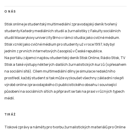
O NÁS
Stisk online je studentský multimediální zpravodajský deník tvořený
studenty Katedry mediálních studií a žurnalistiky z Fakulty sociálních
studií Masarykovy univerzity Brno v rámci studia jako cvičné médium.
Stisk vznikl jako cvičné médium pro studenty už v roce 1997, kdy byl
jedním z prvních internetových časopisů v České republice.
Na portálu zájemci najdou studentský deník Stisk Online, Rádio Stisk, TV
Stisk a také výstupy některých dalších žurnalistických kurzů (s přesahem
na sociální sítě). Cílem multimediální dílny je simulace redakčního
prostředí, každý student si tak může vyzkoušet všechny základní role při
výrobě online zpravodajského či publicistického obsahu i související
působení na sociálních sítích a připravit se tak na praxi v různých typech
médií.
TIRÁŽ
Tiskové zprávy a náměty pro tvorbu žurnalistických materiálů pro Online