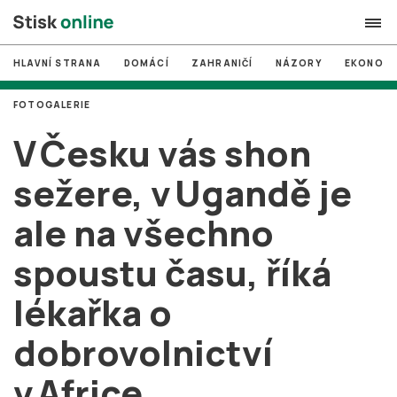
HLAVNÍ STRANA
DOMÁCÍ
ZAHRANIČÍ
NÁZORY
EKONOMI
search
FOTOGALERIE
#
MUNI
V Česku vás shon
#
Brno
sežere, v Ugandě je
#
volby
ale na všechno
login
PŘIHLÁSIT SE
spoustu času, říká
Zapomněli jste heslo?
Založit nový účet
lékařka o
dobrovolnictví
v Africe