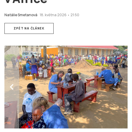
Natálie Smetanová
18. května 2026 • 21:50
ZPĚT NA ČLÁNEK
chevron_left