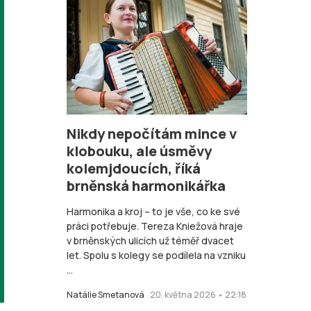
Nikdy nepočítám mince v
klobouku, ale úsměvy
kolemjdoucích, říká
brněnská harmonikářka
Harmonika a kroj – to je vše, co ke své
práci potřebuje. Tereza Kniežová hraje
v brněnských ulicích už téměř dvacet
let. Spolu s kolegy se podílela na vzniku
...
Natálie Smetanová
20. května 2026 • 22:18