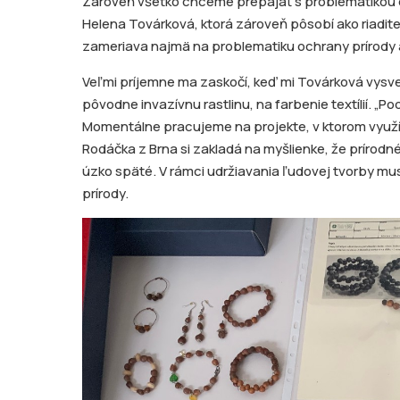
Zároveň všetko chceme prepájať s problematikou ek
Helena Továrková, ktorá zároveň pôsobí ako riadite
zameriava najmä na problematiku ochrany prírody 
Veľmi príjemne ma zaskočí, keď mi Továrková vysvet
pôvodne invazívnu rastlinu, na farbenie textílií. „
Momentálne pracujeme na projekte, v ktorom využ
Rodáčka z Brna si zakladá na myšlienke, že prírodné 
úzko späté. V rámci udržiavania ľudovej tvorby mus
prírody.