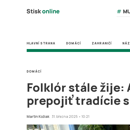
#
MU
HLAVNÍ STRANA
DOMÁCÍ
ZAHRANIČÍ
NÁ
DOMÁCÍ
Folklór stále žije:
prepojiť tradície 
Martin Kožiak
31. března 2025 • 10:21