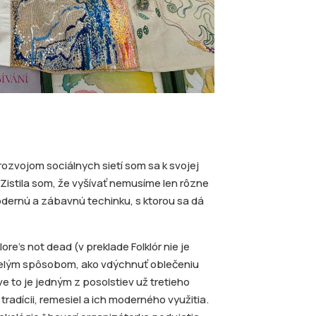
rozvojom sociálnych sietí som sa k svojej
Zistila som, že vyšívať nemusíme len rôzne
dernú a zábavnú techinku, s ktorou sa dá
lore’s not dead (v preklade Folklór nie je
kvelým spôsobom, ako vdýchnuť oblečeniu
ve to je jedným z posolstiev už tretieho
radícii, remesiel a ich moderného využitia.