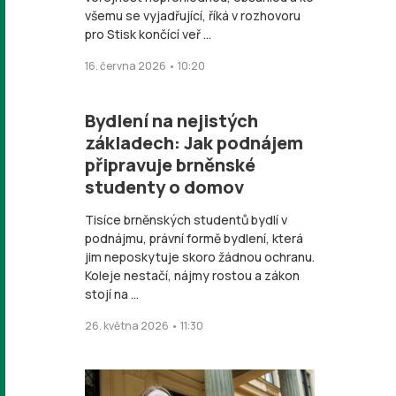
všemu se vyjadřující, říká v rozhovoru
pro Stisk končící veř ...
16. června 2026 • 10:20
Bydlení na nejistých
základech: Jak podnájem
připravuje brněnské
studenty o domov
Tisíce brněnských studentů bydlí v
podnájmu, právní formě bydlení, která
jim neposkytuje skoro žádnou ochranu.
Koleje nestačí, nájmy rostou a zákon
stojí na ...
26. května 2026 • 11:30