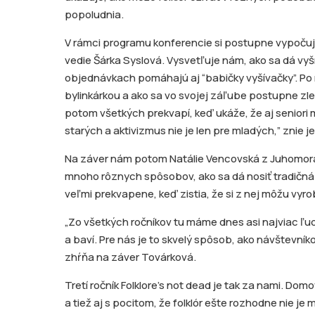
popoludnia.
V rámci programu konferencie si postupne vypočuj
vedie Šárka Syslová. Vysvetľuje nám, ako sa dá vyšív
objednávkach pomáhajú aj “babičky vyšívačky”. Po n
bylinkárkou a ako sa vo svojej záľube postupne zle
potom všetkých prekvapí, keď ukáže, že aj seniori mô
starých a aktivizmus nie je len pre mladých,” znie je
Na záver nám potom Natálie Vencovská z Juhomor
mnoho rôznych spôsobov, ako sa dá nosiť tradičná 
veľmi prekvapene, keď zistia, že si z nej môžu vyro
„Zo všetkých ročníkov tu máme dnes asi najviac ľudí
a baví. Pre nás je to skvelý spôsob, ako návštevníkom
zhŕňa na záver Továrková.
Tretí ročník Folklore’s not dead je tak za nami. D
a tiež aj s pocitom, že folklór ešte rozhodne nie je