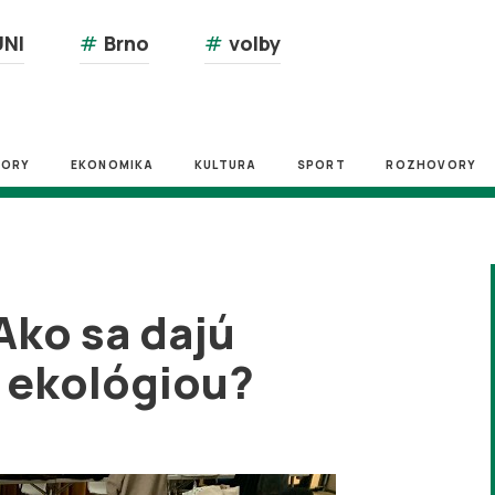
NI
#
Brno
#
volby
ZORY
EKONOMIKA
KULTURA
SPORT
ROZHOVORY
 Ako sa dajú
s ekológiou?