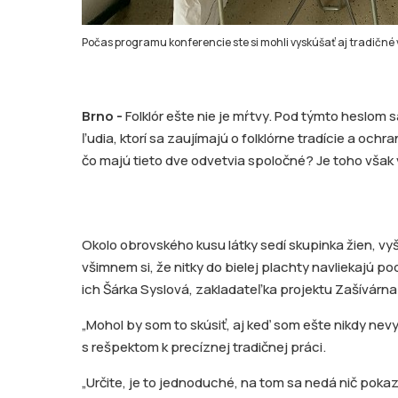
Počas programu konferencie ste si mohli vyskúšať aj tradičné 
Brno -
Folklór ešte nie je mŕtvy. Pod týmto heslom 
ľudia, ktorí sa zaujímajú o folklórne tradície a och
čo majú tieto dve odvetvia spoločné? Je toho však 
Okolo obrovského kusu látky sedí skupinka žien, vyš
všimnem si, že nitky do bielej plachty navliekajú p
ich Šárka Syslová, zakladateľka projektu Zašívárna
„Mohol by som to skúsiť, aj keď som ešte nikdy nev
s rešpektom k precíznej tradičnej práci.
„Určite, je to jednoduché, na tom sa nedá nič pokaz