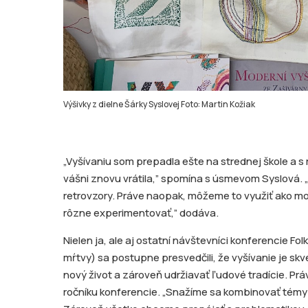
Výšivky z dielne Šárky Syslovej Foto: Martin Kožiak
„Vyšívaniu som prepadla ešte na strednej škole a s 
vášni znovu vrátila,” spomína s úsmevom Syslová. „
retrovzory. Práve naopak, môžeme to využiť ako mo
rôzne experimentovať,” dodáva.
Nielen ja, ale aj ostatní návštevníci konferencie Folk
mŕtvy) sa postupne presvedčili, že vyšívanie je s
nový život a zároveň udržiavať ľudové tradície. Prá
ročníku konferencie. „Snažíme sa kombinovať témy t