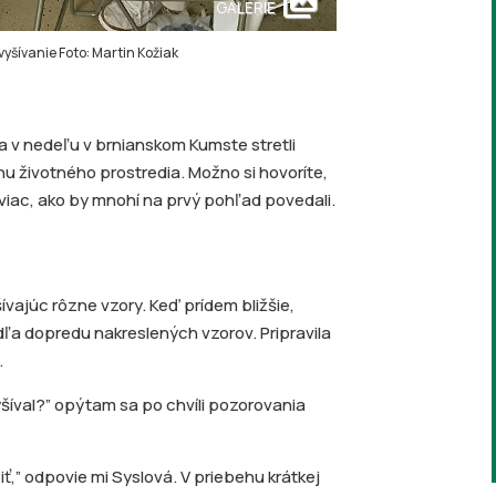
collections
GALERIE
vyšívanie Foto: Martin Kožiak
sa v nedeľu v brnianskom Kumste stretli
ranu životného prostredia. Možno si hovoríte,
viac, ako by mnohí na prvý pohľad povedali.
ívajúc rôzne vzory. Keď prídem bližšie,
odľa dopredu nakreslených vzorov. Pripravila
.
yšíval?” opýtam sa po chvíli pozorovania
iť,” odpovie mi Syslová. V priebehu krátkej