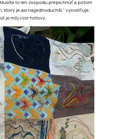
o. „Musíte to len zospodu prepichnúť a potom
h, ktorý je asi najjednoduchší,” vysvetľuje.
t je môj vzor hotový.