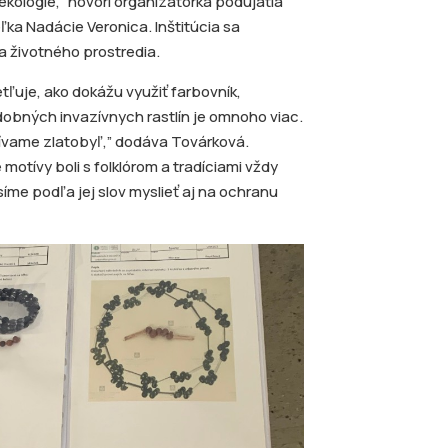
ológie,” hovorí organizátorka podujatia
ľka Nadácie Veronica. Inštitúcia sa
a životného prostredia.
ľuje, ako dokážu využiť farbovník,
Podobných invazívnych rastlín je omnoho viac.
ívame zlatobyľ,” dodáva Továrková.
motívy boli s folklórom a tradíciami vždy
íme podľa jej slov myslieť aj na ochranu