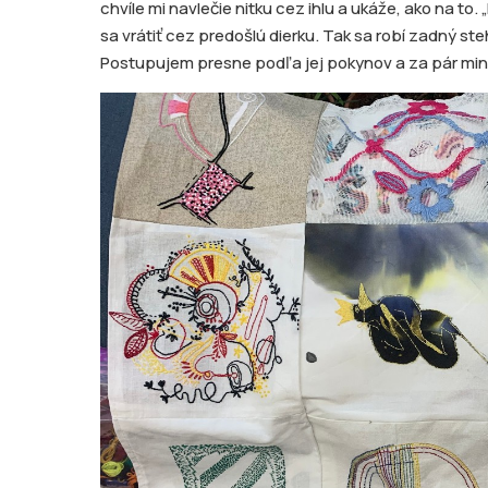
chvíle mi navlečie nitku cez ihlu a ukáže, ako na t
sa vrátiť cez predošlú dierku. Tak sa robí zadný ste
Postupujem presne podľa jej pokynov a za pár minú