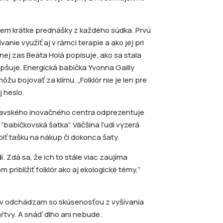
em krátke prednášky z každého súdka. Prvú
anie využiť aj v rámci terapie a ako jej pri
ej zas Beáta Holá popisuje, ako sa stala
pšuje. Energická babička Yvonna Gailly
žu bojovať za klímu. „Folklór nie je len pre
j heslo.
avského inovačného centra odprezentuje
“babičkovská šatka”. Väčšina ľudí vyzerá
biť tašku na nákup či dokonca šaty.
. Zdá sa, že ich to stále viac zaujíma
 priblížiť folklór ako aj ekologické témy,”
omov odchádzam so skúsenosťou z vyšívania
 mŕtvy. A snáď dlho ani nebude.