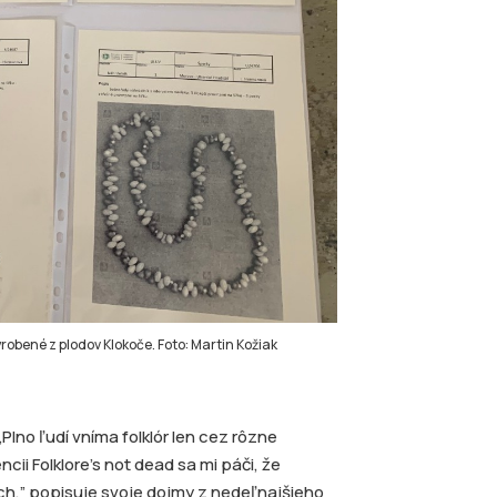
robené z plodov Klokoče. Foto: Martin Kožiak
Plno ľudí vníma folklór len cez rôzne
cii Folklore’s not dead sa mi páči, že
ch,” popisuje svoje dojmy z nedeľnajšieho