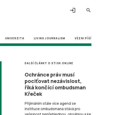
login
search
UNIVERZITA
LIVING JOURNALISM
VĚZNI PÍŠÍ
DALŠÍ ČLÁNKY O STISK ONLINE
Ochránce práv musí
pociťovat nezávislost,
říká končící ombudsman
Křeček
Přijímáním stále více agend se
instituce ombudsmana stává pro
veřejnost nepřehlednou, obsáhlou a ke