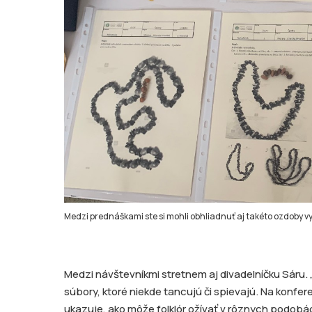
Medzi prednáškami ste si mohli obhliadnuť aj takéto ozdoby vy
Medzi návštevníkmi stretnem aj divadelníčku Sáru. „
súbory, ktoré niekde tancujú či spievajú. Na konferen
ukazuje, ako môže folklór ožívať v rôznych podobá