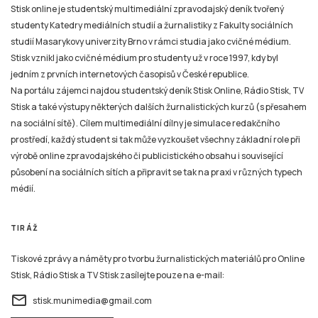
Stisk online je studentský multimediální zpravodajský deník tvořený
studenty Katedry mediálních studií a žurnalistiky z Fakulty sociálních
studií Masarykovy univerzity Brno v rámci studia jako cvičné médium.
Stisk vznikl jako cvičné médium pro studenty už v roce 1997, kdy byl
jedním z prvních internetových časopisů v České republice.
Na portálu zájemci najdou studentský deník Stisk Online, Rádio Stisk, TV
Stisk a také výstupy některých dalších žurnalistických kurzů (s přesahem
na sociální sítě). Cílem multimediální dílny je simulace redakčního
prostředí, každý student si tak může vyzkoušet všechny základní role při
výrobě online zpravodajského či publicistického obsahu i související
působení na sociálních sítích a připravit se tak na praxi v různých typech
médií.
TIRÁŽ
Tiskové zprávy a náměty pro tvorbu žurnalistických materiálů pro Online
Stisk, Rádio Stisk a TV Stisk zasílejte pouze na e-mail:
email
stisk.munimedia@gmail.com