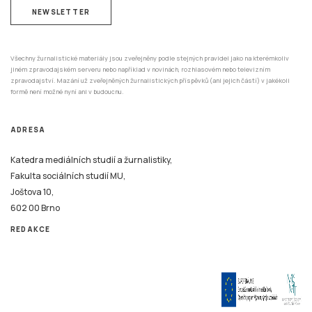
NEWSLETTER
Všechny žurnalistické materiály jsou zveřejněny podle stejných pravidel jako na kterémkoliv
jiném zpravodajském serveru nebo například v novinách, rozhlasovém nebo televizním
zpravodajství. Mazání už zveřejněných žurnalistických příspěvků (ani jejich částí) v jakékoli
formě není možné nyní ani v budoucnu.
ADRESA
Katedra mediálních studií a žurnalistiky,
Fakulta sociálních studií MU,
Joštova 10,
602 00 Brno
REDAKCE