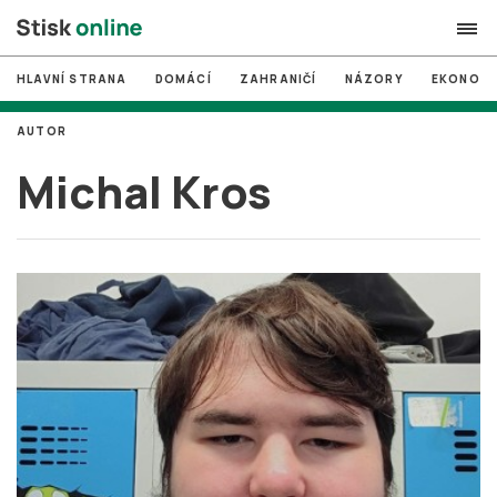
HLAVNÍ STRANA
DOMÁCÍ
ZAHRANIČÍ
NÁZORY
EKONOMI
search
AUTOR
#
MUNI
Michal Kros
#
Brno
#
volby
login
PŘIHLÁSIT SE
Zapomněli jste heslo?
Založit nový účet