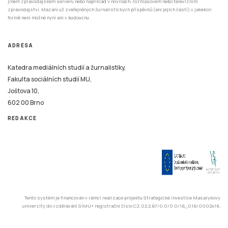
jiném zpravodajském serveru nebo například v novinách, rozhlasovém nebo televizním
zpravodajství. Mazání už zveřejněných žurnalistických příspěvků (ani jejich částí) v jakékoli
formě není možné nyní ani v budoucnu.
ADRESA
Katedra mediálních studií a žurnalistiky,
Fakulta sociálních studií MU,
Joštova 10,
602 00 Brno
REDAKCE
Tento systém je financován v rámci realizace projektu Strategické investice Masarykovy
univerzity do vzdělávání SIMU+ registrační číslo CZ.02.2.67/0.0/0.0/16_016/0002416.