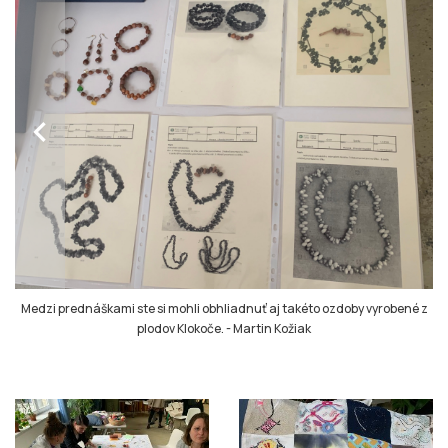
chevron_left
Medzi prednáškami ste si mohli obhliadnuť aj takéto ozdoby vyrobené z
plodov Klokoče.
-
Martin Kožiak