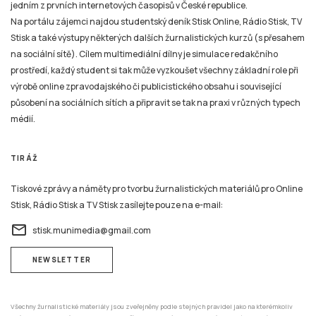
jedním z prvních internetových časopisů v České republice.
Na portálu zájemci najdou studentský deník Stisk Online, Rádio Stisk, TV
Stisk a také výstupy některých dalších žurnalistických kurzů (s přesahem
na sociální sítě). Cílem multimediální dílny je simulace redakčního
prostředí, každý student si tak může vyzkoušet všechny základní role při
výrobě online zpravodajského či publicistického obsahu i související
působení na sociálních sítích a připravit se tak na praxi v různých typech
médií.
TIRÁŽ
Tiskové zprávy a náměty pro tvorbu žurnalistických materiálů pro Online
Stisk, Rádio Stisk a TV Stisk zasílejte pouze na e-mail:
email
stisk.munimedia@gmail.com
NEWSLETTER
Všechny žurnalistické materiály jsou zveřejněny podle stejných pravidel jako na kterémkoliv