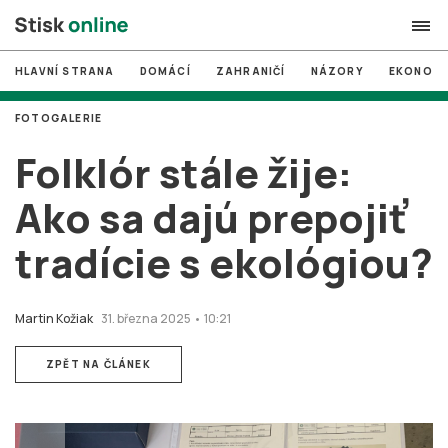
HLAVNÍ STRANA
DOMÁCÍ
ZAHRANIČÍ
NÁZORY
EKONOMI
search
FOTOGALERIE
#
MUNI
Folklór stále žije:
#
Brno
Ako sa dajú prepojiť
#
volby
tradície s ekológiou?
login
PŘIHLÁSIT SE
Zapomněli jste heslo?
Martin Kožiak
31. března 2025 • 10:21
Založit nový účet
ZPĚT NA ČLÁNEK