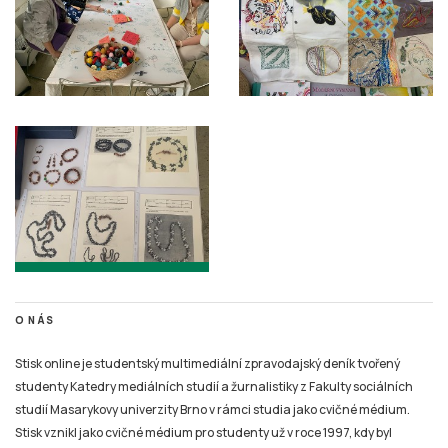
O NÁS
Stisk online je studentský multimediální zpravodajský deník tvořený
studenty Katedry mediálních studií a žurnalistiky z Fakulty sociálních
studií Masarykovy univerzity Brno v rámci studia jako cvičné médium.
Stisk vznikl jako cvičné médium pro studenty už v roce 1997, kdy byl