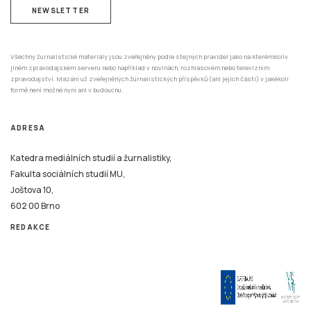
NEWSLETTER
Všechny žurnalistické materiály jsou zveřejněny podle stejných pravidel jako na kterémkoliv
jiném zpravodajském serveru nebo například v novinách, rozhlasovém nebo televizním
zpravodajství. Mazání už zveřejněných žurnalistických příspěvků (ani jejich částí) v jakékoli
formě není možné nyní ani v budoucnu.
ADRESA
Katedra mediálních studií a žurnalistiky,
Fakulta sociálních studií MU,
Joštova 10,
602 00 Brno
REDAKCE