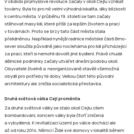
V období průmyslové revoluce začaly v okolí Cejlu vznikat
továrny. Byla to pro ně velmi výhodná lokalita, díky blízkosti
k centru města. V průběhu 19. století se tam začaly
stěhovat masy lidí, které přišli za lepším životem a prací
v továrnách. Proto se brzy tato část města stala
přelidněnou. Například nynější radnice městské části Brno-
sever sloužila původně jako noclehárna pro lidi přicházející
za prací, kteří si nemohli dovolit jiné bydlení. Právě chudé
dělnické podmínky začaly utvářet dnešní podobu okolí.
Obyvatelé živelně a neorganizovaně stavěli všemožná
obydlí pro potřeby té doby. Velkou část této původní
architektury ale zničila socialistická přestavba.
Druhá světová válka Cejl proměnila
Za druhé světové války se stalo okolí Cejlu cílem
bombardování, koncem války byla čtvrť zničená
a vybydlená. K revitalizaci území po válce dochází ale
až od roku 2014. Němci i Židé své domovy v lokalitě během