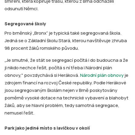
smíření, která kopíruje trasu, kterou z Brna odcházeli
odsunutí Němci.
Segregované školy
Pro brněnský „Bronx“ je typická také segregovaná škola.
Jedná se o Základní školu Stará, kterou navštěvuje zhruba
98 procent žáků romského původu.
„Je smutné, že stát se segregací počítá i do budoucna a že
ji nikdo nechce řešit, počítá s ní třeba i Národní plán
obnovy," povzdychává si Heráková.
Národní plán obnovy
je
zdrojem financí na rozvoj České republiky. Podle Herákové
jsou segregovaným školám nejen v Brně poskytovány
poměrně vysoké dotace na technické vybavení a blahobyt
žáků, aby se hlavní problém, tedy samotná segregace,
nemusel řešit.
Park jako jediné místo s lavičkou v okolí