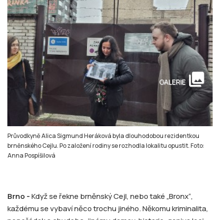
collections
GALERIE
Průvodkyně Alica Sigmund Heráková byla dlouhodobou rezidentkou
brněnského Cejlu. Po založení rodiny se rozhodla lokalitu opustit. Foto:
Anna Pospíšilová
Brno -
Když se řekne brněnský Cejl, nebo také „Bronx“,
každému se vybaví něco trochu jiného. Někomu kriminalita,