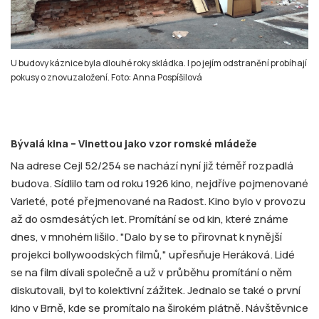
U budovy káznice byla dlouhé roky skládka. I po jejím odstranění probíhají
pokusy o znovuzaložení. Foto: Anna Pospíšilová
Bývalá kina – Vinettou jako vzor romské mládeže
Na adrese Cejl 52/254 se nachází nyní již téměř rozpadlá
budova. Sídlilo tam od roku 1926 kino, nejdříve pojmenované
Varieté, poté přejmenované na Radost. Kino bylo v provozu
až do osmdesátých let. Promítání se od kin, které známe
dnes, v mnohém lišilo. "Dalo by se to přirovnat k nynější
projekci bollywoodských filmů," upřesňuje Heráková. Lidé
se na film dívali společně a už v průběhu promítání o něm
diskutovali, byl to kolektivní zážitek. Jednalo se také o první
kino v Brně, kde se promítalo na širokém plátně. Návštěvnice