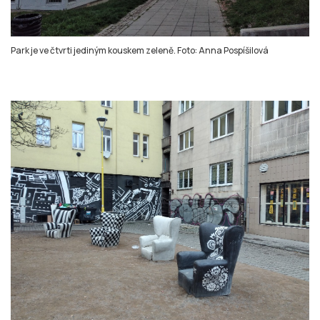
Park je ve čtvrti jediným kouskem zeleně. Foto: Anna Pospíšilová