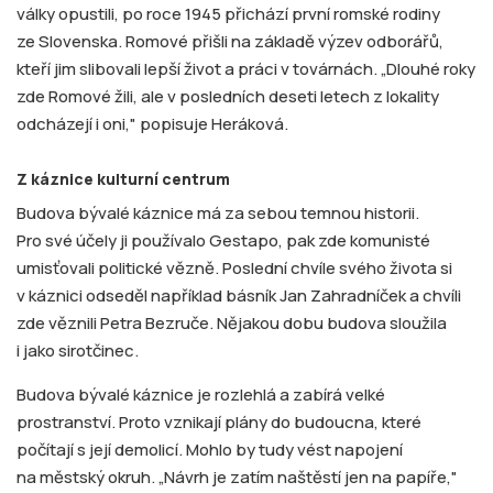
války opustili, po roce 1945 přichází první romské rodiny
ze Slovenska. Romové přišli na základě výzev odborářů,
kteří jim slibovali lepší život a práci v továrnách. „Dlouhé roky
zde Romové žili, ale v posledních deseti letech z lokality
odcházejí i oni," popisuje Heráková.
Z káznice kulturní centrum
Budova bývalé káznice má za sebou temnou historii.
Pro své účely ji používalo Gestapo, pak zde komunisté
umisťovali politické vězně. Poslední chvíle svého života si
v káznici odseděl například básník Jan Zahradníček a chvíli
zde věznili Petra Bezruče. Nějakou dobu budova sloužila
i jako sirotčinec.
Budova bývalé káznice je rozlehlá a zabírá velké
prostranství. Proto vznikají plány do budoucna, které
počítají s její demolicí. Mohlo by tudy vést napojení
na městský okruh. „Návrh je zatím naštěstí jen na papíře,"