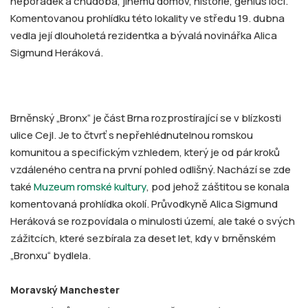
nepořádek a chudoba, jinému domov, historie, genius loci.
Komentovanou prohlídku této lokality ve středu 19. dubna
vedla její dlouholetá rezidentka a bývalá novinářka Alica
Sigmund Heráková.
Brněnský „Bronx“ je část Brna rozprostírající se v blízkosti
ulice Cejl. Je to čtvrť s nepřehlédnutelnou romskou
komunitou a specifickým vzhledem, který je od pár kroků
vzdáleného centra na první pohled odlišný. Nachází se zde
také
Muzeum romské kultury
, pod jehož záštitou se konala
komentovaná prohlídka okolí. Průvodkyně Alica Sigmund
Heráková se rozpovídala o minulosti území, ale také o svých
zážitcích, které sezbírala za deset let, kdy v brněnském
„Bronxu“ bydlela.
Moravský Manchester