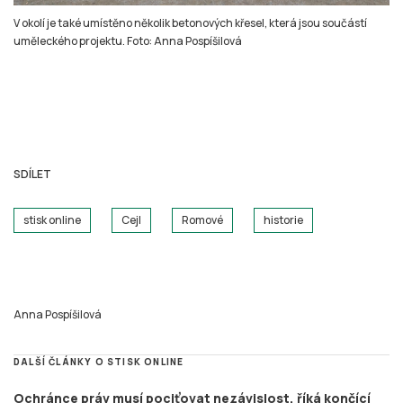
V okolí je také umístěno několik betonových křesel, která jsou součástí
uměleckého projektu. Foto: Anna Pospíšilová
SDÍLET
stisk online
Cejl
Romové
historie
Anna Pospíšilová
DALŠÍ ČLÁNKY O STISK ONLINE
Ochránce práv musí pociťovat nezávislost, říká končící