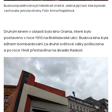
Budova bývalého kina již několik let chátrá. Jediná její část, která působí
zachovale, je kryta stromy. Foto: Anna Pospíšilová
Druhým kinem v oblasti bylo kino Orania, které bylo
postaveno v roce 1910 na Bratislavské ulici. Budova kina byla
během bombardování za druhé světové války poškozena
a po roce 1948 přestavěna na divadlo Radost.