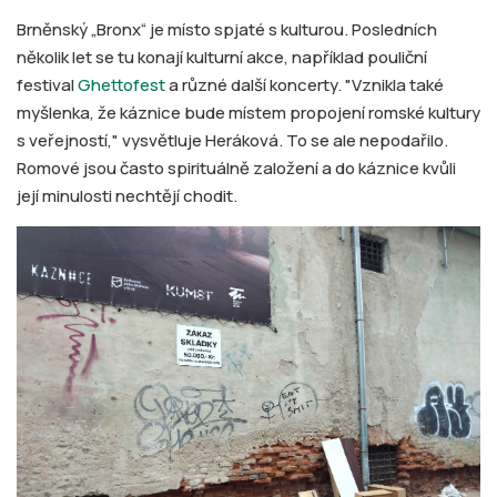
Brněnský „Bronx“ je místo spjaté s kulturou. Posledních
několik let se tu konají kulturní akce, například pouliční
festival
Ghettofest
a různé další koncerty. "Vznikla také
myšlenka, že káznice bude místem propojení romské kultury
s veřejností," vysvětluje Heráková. To se ale nepodařilo.
Romové jsou často spirituálně založení a do káznice kvůli
její minulosti nechtějí chodit.