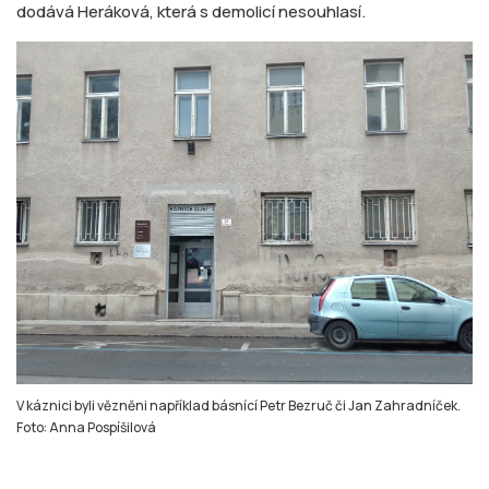
dodává Heráková, která s demolicí nesouhlasí.
V káznici byli vězněni například básnící Petr Bezruč či Jan Zahradníček.
Foto: Anna Pospíšilová