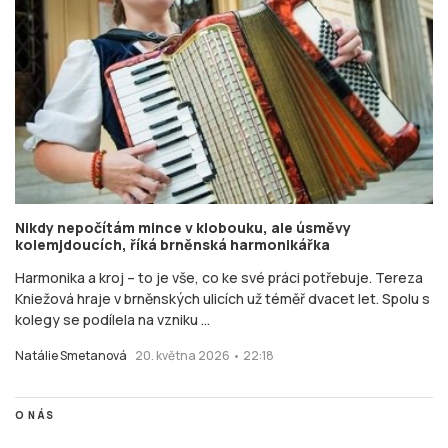
Nikdy nepočítám mince v klobouku, ale úsměvy
kolemjdoucích, říká brněnská harmonikářka
Harmonika a kroj – to je vše, co ke své práci potřebuje. Tereza
Kniežová hraje v brněnských ulicích už téměř dvacet let. Spolu s
kolegy se podílela na vzniku ...
Natálie Smetanová
20. května 2026 • 22:18
O NÁS