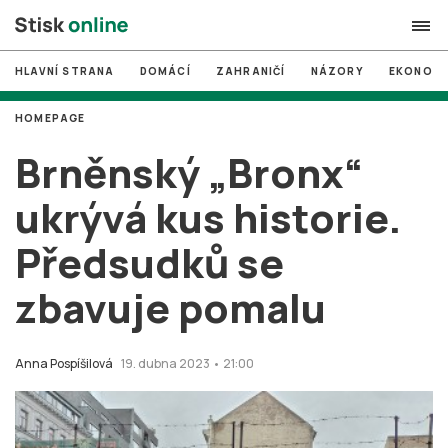
HLAVNÍ STRANA
DOMÁCÍ
ZAHRANIČÍ
NÁZORY
EKONOMI
search
HOMEPAGE
#
MUNI
Brněnský „Bronx“
#
Brno
ukrývá kus historie.
#
volby
Předsudků se
login
PŘIHLÁSIT SE
zbavuje pomalu
Zapomněli jste heslo?
Založit nový účet
Anna Pospíšilová
19. dubna 2023 • 21:00