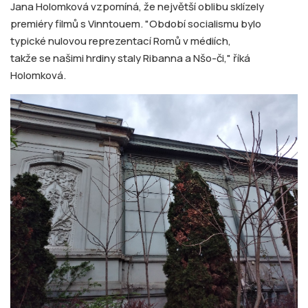
Jana Holomková vzpomíná, že největší oblibu sklízely
premiéry filmů s Vinntouem. "Období socialismu bylo
typické nulovou reprezentací Romů v médiích,
takže se našimi hrdiny staly Ribanna a Nšo-či," říká
Holomková.