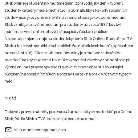
Stisk online je studentský multimediální zpravodajský deník tvořený
studenty Katedry mediálních studií a žurnalistiky z Fakulty sociálních
studií Masarykovy univerzity Brno v rámci studia jako cvičné médium.
Stisk vznikl jako cvičné médium pro studenty už v roce 1997, kdy byl
jedním z prvních internetových časopisů v České republice.
Na portálu zájemci najdou studentský deník Stisk Online, Rádio Stisk, TV
Stisk a také výstupy některých dalších žurnalistických kurzů (s přesahem
na sociální sítě). Cílem multimediální dílny je simulace redakčního
prostředí, každý student si tak může vyzkoušet všechny základní role při
výrobě online zpravodajského či publicistického obsahu i související
působení na sociálních sítích a připravit se tak na praxi v různých typech
médií.
TIRÁŽ
Tiskové zprávy a náměty pro tvorbu žurnalistických materiálů pro Online
Stisk, Rádio Stisk a TV Stisk zasílejte pouze na e-mail:
email
stisk.munimedia@gmail.com