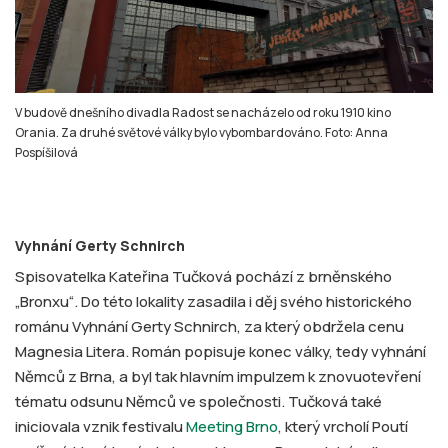
V budově dnešního divadla Radost se nacházelo od roku 1910 kino
Orania. Za druhé světové války bylo vybombardováno. Foto: Anna
Pospíšilová
Vyhnání Gerty Schnirch
Spisovatelka Kateřina Tučková pochází z brněnského
„Bronxu“. Do této lokality zasadila i děj svého historického
románu Vyhnání Gerty Schnirch, za který obdržela cenu
Magnesia Litera. Román popisuje konec války, tedy vyhnání
Němců z Brna, a byl tak hlavním impulzem k znovuotevření
tématu odsunu Němců ve společnosti. Tučková také
iniciovala vznik festivalu
Meeting Brno
, který vrcholí Poutí