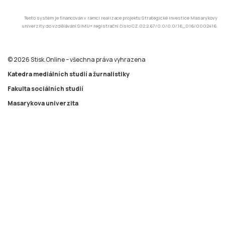
Tento systém je financován v rámci realizace projektu Strategické investice Masarykovy
univerzity do vzdělávání SIMU+ registrační číslo CZ.02.2.67/0.0/0.0/16_016/0002416.
© 2026 Stisk.Online – všechna práva vyhrazena
Katedra mediálních studií a žurnalistiky
Fakulta sociálních studií
Masarykova univerzita