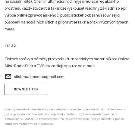
na sociální sítě). Cílem multimediální dílny je simulace redakčního
prostředí, každý student si tak může vyzkoušet všechny základní role při
výrobě online zpravodajského či publicistického obsahu i související
působení na sociálních sítích a připravit se tak na praxi v různých typech
médií.
TIRÁŽ
Tiskové zprávy a náměty pro tvorbu žurnalistických materiálů pro Online
Stisk, Rádio Stisk a TV Stisk zasílejte pouze na e-mail:
email
stisk.munimedia@gmail.com
NEWSLETTER
Všechny žurnalistické materiály jsou zveřejněny podle stejných pravidel jako na kterémkoliv
jiném zpravodajském serveru nebo například v novinách, rozhlasovém nebo televizním
zpravodajství. Mazání už zveřejněných žurnalistických příspěvků (ani jejich částí) v jakékoli
formě není možné nyní ani v budoucnu.