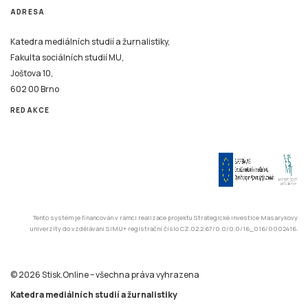
ADRESA
Katedra mediálních studií a žurnalistiky,
Fakulta sociálních studií MU,
Joštova 10,
602 00 Brno
REDAKCE
Tento systém je financován v rámci realizace projektu Strategické investice Masarykovy
univerzity do vzdělávání SIMU+ registrační číslo CZ.02.2.67/0.0/0.0/16_016/0002416.
© 2026 Stisk.Online – všechna práva vyhrazena
Katedra mediálních studií a žurnalistiky