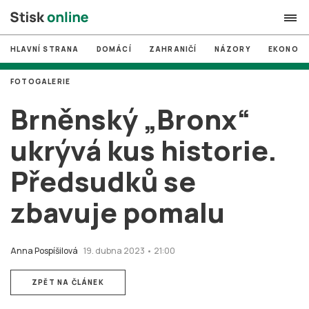
HLAVNÍ STRANA
DOMÁCÍ
ZAHRANIČÍ
NÁZORY
EKONOMI
search
FOTOGALERIE
#
MUNI
Brněnský „Bronx“
#
Brno
ukrývá kus historie.
#
volby
Předsudků se
login
PŘIHLÁSIT SE
zbavuje pomalu
Zapomněli jste heslo?
Založit nový účet
Anna Pospíšilová
19. dubna 2023 • 21:00
ZPĚT NA ČLÁNEK