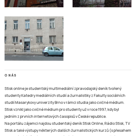
O NÁS
Stisk online je studentský multimediální zpravodajský deník tvořený
studenty Katedry mediálních studií a žurnalistiky z Fakulty sociálních
studií Masarykovy univerzity Brno v rámci studia jako cvičné médium.
Stisk vznikl jako cvičné médium pro studenty už v roce 1997, kdy byl
jedním z prvních internetových časopisů v České republice.
Na portálu zájemci najdou studentský deník Stisk Online, Rádio Stisk, TV
Stisk a také výstupy některých dalších žurnalistických kurzů (s přesahem