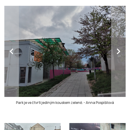
chevron_left
chevron_right
Park je ve čtvrti jediným kouskem zeleně.
-
Anna Pospíšilová