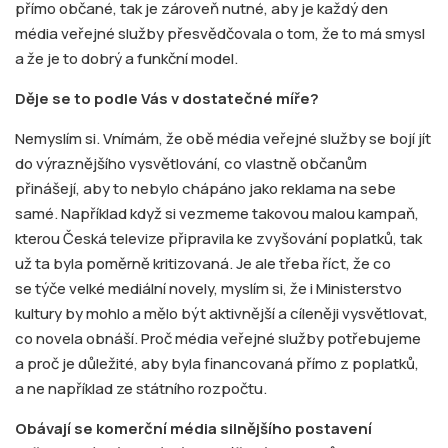
přímo občané, tak je zároveň nutné, aby je každý den
média veřejné služby přesvědčovala o tom, že to má smysl
a že je to dobrý a funkční model.
Děje se to podle Vás v dostatečné míře?
Nemyslím si. Vnímám, že obě média veřejné služby se bojí jít
do výraznějšího vysvětlování, co vlastně občanům
přinášejí, aby to nebylo chápáno jako reklama na sebe
samé. Například když si vezmeme takovou malou kampaň,
kterou Česká televize připravila ke zvyšování poplatků, tak
už ta byla poměrně kritizovaná. Je ale třeba říct, že co
se týče velké mediální novely, myslím si, že i Ministerstvo
kultury by mohlo a mělo být aktivnější a cíleněji vysvětlovat,
co novela obnáší. Proč média veřejné služby potřebujeme
a proč je důležité, aby byla financovaná přímo z poplatků,
a ne například ze státního rozpočtu.
Obávají se komerční média silnějšího postavení