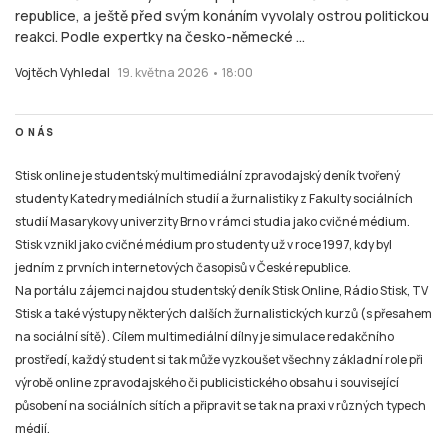
republice, a ještě před svým konáním vyvolaly ostrou politickou
reakci. Podle expertky na česko-německé ...
Vojtěch Vyhledal
19. května 2026 • 18:00
O NÁS
Stisk online je studentský multimediální zpravodajský deník tvořený
studenty Katedry mediálních studií a žurnalistiky z Fakulty sociálních
studií Masarykovy univerzity Brno v rámci studia jako cvičné médium.
Stisk vznikl jako cvičné médium pro studenty už v roce 1997, kdy byl
jedním z prvních internetových časopisů v České republice.
Na portálu zájemci najdou studentský deník Stisk Online, Rádio Stisk, TV
Stisk a také výstupy některých dalších žurnalistických kurzů (s přesahem
na sociální sítě). Cílem multimediální dílny je simulace redakčního
prostředí, každý student si tak může vyzkoušet všechny základní role při
výrobě online zpravodajského či publicistického obsahu i související
působení na sociálních sítích a připravit se tak na praxi v různých typech
médií.