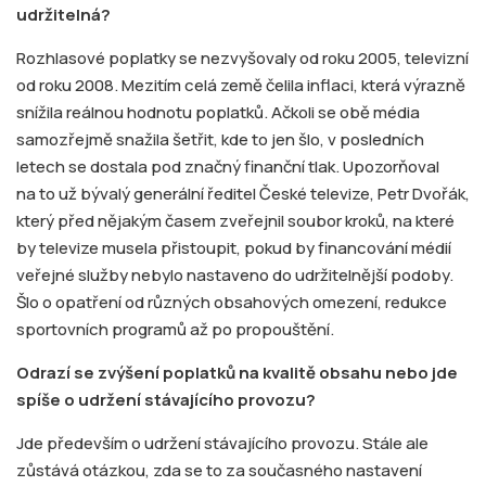
udržitelná?
Rozhlasové poplatky se nezvyšovaly od roku 2005, televizní
od roku 2008. Mezitím celá země čelila inflaci, která výrazně
snížila reálnou hodnotu poplatků. Ačkoli se obě média
samozřejmě snažila šetřit, kde to jen šlo, v posledních
letech se dostala pod značný finanční tlak. Upozorňoval
na to už bývalý generální ředitel České televize, Petr Dvořák,
který před nějakým časem zveřejnil soubor kroků, na které
by televize musela přistoupit, pokud by financování médií
veřejné služby nebylo nastaveno do udržitelnější podoby.
Šlo o opatření od různých obsahových omezení, redukce
sportovních programů až po propouštění.
Odrazí se zvýšení poplatků na kvalitě obsahu nebo jde
spíše o udržení stávajícího provozu?
Jde především o udržení stávajícího provozu. Stále ale
zůstává otázkou, zda se to za současného nastavení