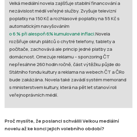
Velká mediální novela zajišťuje stabilní financování a
nezávislost médií veřejné služby. Zvyšuje televizní
poplatky na 150 Kč a rozhlasové poplatky na 55 Kč s
automatickým navyšováním
o 6 % při alespoň 6% kumulované inflaci.
Novela
rozšiřuje okruh plátců o chytré telefony, tablety a
počítače, zachovává ale princip jedné platby za
domácnost. Omezuje reklamu – sponzoring ČT
nepřesáhne 260 hodin ročně, část výtěžku půjde do
Státního fondu kultury a reklama na webech ČT a ČRo
bude zakázána. Novela také zavádí systém memorand
s ministerstvem kultury, která na pět let stanoví roli
veřejnoprávních médií.
Proč myslíte, že poslanci schválili Velkou mediální
novelu až ke konci jejich volebního období?