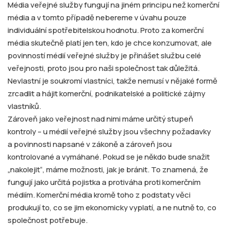
Média veřejné služby fungují na jiném principu než komerční
média a v tomto případě nebereme v úvahu pouze
individuální spotřebitelskou hodnotu. Proto za komerční
média skutečně platí jen ten, kdo je chce konzumovat, ale
povinností médií veřejné služby je přinášet službu celé
veřejnosti, proto jsou pro naši společnost tak důležitá.
Nevlastní je soukromí vlastníci, takže nemusí v nějaké formě
zrcadlit a hájit komerční, podnikatelské a politické zájmy
vlastníků.
Zároveň jako veřejnost nad nimi máme určitý stupeň
kontroly – u médií veřejné služby jsou všechny požadavky
a povinnosti napsané v zákoně a zároveň jsou
kontrolované a vymáhané. Pokud se je někdo bude snažit
„nakolejit“, máme možnosti, jak je bránit. To znamená, že
fungují jako určitá pojistka a protiváha proti komerčním
médiím. Komerční média kromě toho z podstaty věci
produkují to, co se jim ekonomicky vyplatí, a ne nutně to, co
společnost potřebuje.