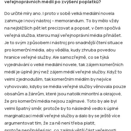
veřejnoprávních médií po zvýšení poplatků?
Do určité míry ano. I proto v sobě velká mediální novela
zahrnuje i nový nástroj – memorandum. To by mělo vždy
na nejbližších pět let precizovat a popsat, v čem spočívá
veřejná služba, kterou mají veřejnoprávní média přinášet.
Je to svým způsobem i nástroj pro snadnější čtení situace
pro komerční média, aby věděla, kudy zhruba povedou
hranice veřejné služby. Ale samozřejmě, co se týká
vyjednávání o velké mediální novele, tak zájem komerčních
médií je úplně jiný než zájem médií veřejné služby. Když to
velmi zjednoduším, tak komerčním médiím by nejvíce
vyhovovalo, kdyby se média veřejné služby věnovala pouze
obsahům a žánrům, které jsou natolik minoritní a okrajové,
že pro komerční média nejsou zajímavé. Toto by ale byl
velmi špatný směr, protože by to následně vedlo k úplné
marginalizaci médií veřejné služby a dalo by se ještě více
argumentovat tím, že za ně není třeba platit,
protože nepřinášejí nic, co zajímá větší část veřejnosti.