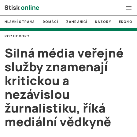
HLAVNÍ STRANA
DOMÁCÍ
ZAHRANIČÍ
NÁZORY
EKONOMI
search
ROZHOVORY
#
MUNI
Silná média veřejné
#
Brno
služby znamenají
#
volby
kritickou a
login
PŘIHLÁSIT SE
nezávislou
Zapomněli jste heslo?
Založit nový účet
žurnalistiku, říká
mediální vědkyně