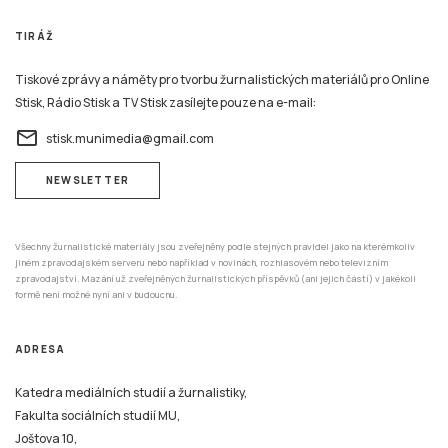
TIRÁŽ
Tiskové zprávy a náměty pro tvorbu žurnalistických materiálů pro Online
Stisk, Rádio Stisk a TV Stisk zasílejte pouze na e-mail:
email
stisk.munimedia@gmail.com
NEWSLETTER
Všechny žurnalistické materiály jsou zveřejněny podle stejných pravidel jako na kterémkoliv
jiném zpravodajském serveru nebo například v novinách, rozhlasovém nebo televizním
zpravodajství. Mazání už zveřejněných žurnalistických příspěvků (ani jejich částí) v jakékoli
formě není možné nyní ani v budoucnu.
ADRESA
Katedra mediálních studií a žurnalistiky,
Fakulta sociálních studií MU,
Joštova 10,