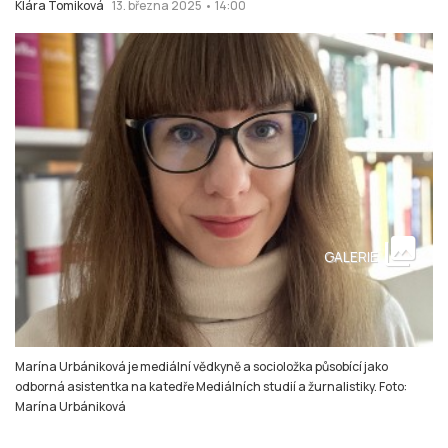
Klára Tomiková
13. března 2025 • 14:00
collections
GALERIE
Marína Urbániková je mediální vědkyně a socioložka působící jako
odborná asistentka na katedře Mediálních studií a žurnalistiky. Foto:
Marína Urbániková