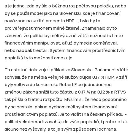
a je jedno, zda by šlo o běžnou rozpočtovou položku, nebo
by se použil model jako na Slovensku, kde je financování
navázáno na určité procento HDP –, bylo by to
pro veřejnost mnohem méně čitelné. Znamenalo by to
zároveň, že politici by měli výrazně větší možnosti s tímto
financováním manipulovat, ať už by média odměňovali,
nebo naopak trestali. Systém financování prostřednictvím
poplatků tyto možnosti omezuje.
To ostatně dokazuje i příklad ze Slovenska. Parlament v létě
schválil, že na média veřejné služby půjde 0,17 % HDP. V září
byly volby a do konce roku Robert Fico jednoduchou
změnou zákona snížil tuto částku z 0,17 % na 0,12 % a RTVS
tak přišla o třetinu rozpočtu. Myslím si, že něco podobného
by se nestalo, pokud bychom měli systém financování
prostřednictvím poplatků. Je to vidět i na českém příkladu –
politici velmi neradi zasahují do výše poplatků, i proto se tak
dlouho nezvyšovaly, a to je svým způsobem i ochrana.