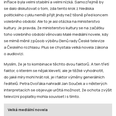
inflace byla velmi stabilní a velmi nízká. Samozřejmě by
se dalo diskutovat o tom, zda tento krok z hlediska
politického cyklu neměl přijít jindy než těsně před koncem
volebního období. Ale to je asi otázka na ministerstvo
kultury. Je pravda, že ministerstvo kultury se na začátku
toho volebního období věnovalo Malé mediální novele, kdy
se mírně měnil způsob výběru členů rady České televize
a Českého rozhlasu. Plus se chystala velká novela zákona
o audiovizi.
Myslím, že je to kombinace těchto dvou faktorů. A ten třetí
faktor, o kterém se nějak klevetí, ale je těžké vyhodnotit,
do jaké míry mohl hrát roli, je i faktor výměny generálních
ředitelů. Petra Dvořáka nahradil Jan Souček a v některých
interpretacích se objevuje určitá možnost, že ochota zvýšit
televizní poplatky mohla souviset i s tímto.
Velká mediální novela