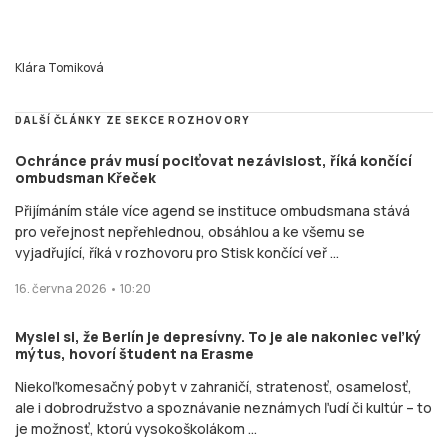
Klára Tomiková
DALŠÍ ČLÁNKY ZE SEKCE ROZHOVORY
Ochránce práv musí pociťovat nezávislost, říká končící
ombudsman Křeček
Přijímáním stále více agend se instituce ombudsmana stává
pro veřejnost nepřehlednou, obsáhlou a ke všemu se
vyjadřující, říká v rozhovoru pro Stisk končící veř ...
16. června 2026 • 10:20
Myslel si, že Berlín je depresívny. To je ale nakoniec veľký
mýtus, hovorí študent na Erasme
Niekoľkomesačný pobyt v zahraničí, stratenosť, osamelosť,
ale i dobrodružstvo a spoznávanie neznámych ľudí či kultúr – to
je možnosť, ktorú vysokoškolákom ...