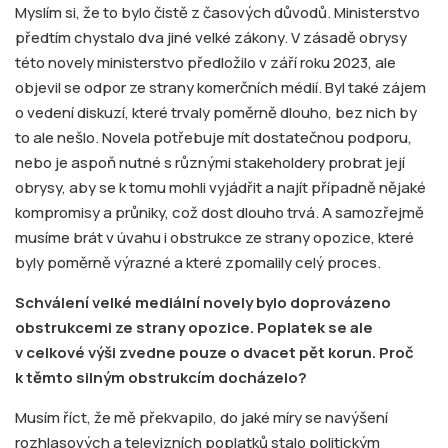
Myslím si, že to bylo čistě z časových důvodů. Ministerstvo
předtím chystalo dva jiné velké zákony. V zásadě obrysy
této novely ministerstvo předložilo v září roku 2023, ale
objevil se odpor ze strany komerčních médií. Byl také zájem
o vedení diskuzí, které trvaly poměrně dlouho, bez nich by
to ale nešlo. Novela potřebuje mít dostatečnou podporu,
nebo je aspoň nutné s různými stakeholdery probrat její
obrysy, aby se k tomu mohli vyjádřit a najít případně nějaké
kompromisy a průniky, což dost dlouho trvá. A samozřejmě
musíme brát v úvahu i obstrukce ze strany opozice, které
byly poměrně výrazné a které zpomalily celý proces.
Schválení velké mediální novely bylo doprovázeno
obstrukcemi ze strany opozice. Poplatek se ale
v celkové výši zvedne pouze o dvacet pět korun. Proč
k těmto silným obstrukcím docházelo?
Musím říct, že mě překvapilo, do jaké míry se navýšení
rozhlasových a televizních poplatků stalo politickým