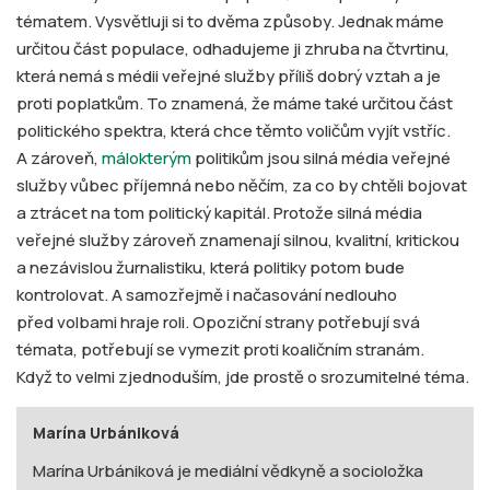
tématem. Vysvětluji si to dvěma způsoby. Jednak máme
určitou část populace, odhadujeme ji zhruba na čtvrtinu,
která nemá s médii veřejné služby příliš dobrý vztah a je
proti poplatkům. To znamená, že máme také určitou část
politického spektra, která chce těmto voličům vyjít vstříc.
A zároveň,
málokterým
politikům jsou silná média veřejné
služby vůbec příjemná nebo něčím, za co by chtěli bojovat
a ztrácet na tom politický kapitál. Protože silná média
veřejné služby zároveň znamenají silnou, kvalitní, kritickou
a nezávislou žurnalistiku, která politiky potom bude
kontrolovat. A samozřejmě i načasování nedlouho
před volbami hraje roli. Opoziční strany potřebují svá
témata, potřebují se vymezit proti koaličním stranám.
Když to velmi zjednoduším, jde prostě o srozumitelné téma.
Marína Urbániková
Marína Urbániková je mediální vědkyně a socioložka