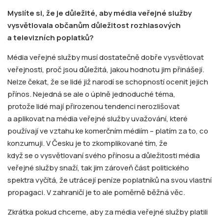
Myslíte si, že je důležité, aby média veřejné služby
vysvětlovala občanům důležitost rozhlasových
a televizních poplatků?
Média veřejné služby musí dostatečně dobře vysvětlovat
veřejnosti, proč jsou důležitá, jakou hodnotu jim přinášejí.
Nelze čekat, že se lidé již narodí se schopností ocenit jejich
přínos. Nejedná se ale o úplně jednoduché téma,
protože lidé mají přirozenou tendenci nerozlišovat
a aplikovat na média veřejné služby uvažování, které
používají ve vztahu ke komerčním médiím – platím za to, co
konzumuji. V Česku je to zkomplikované tím, že
když se o vysvětlovaní svého přínosu a důležitosti média
veřejné služby snaží, tak jim zároveň část politického
spektra vyčítá, že utrácejí peníze poplatníků na svou vlastní
propagaci. V zahraničí je to ale poměrně běžná věc.
Zkrátka pokud chceme, aby za média veřejné služby platili