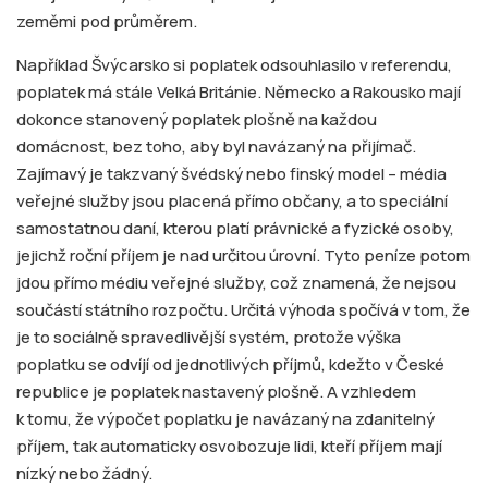
zeměmi pod průměrem.
Například Švýcarsko si poplatek odsouhlasilo v referendu,
poplatek má stále Velká Británie. Německo a Rakousko mají
dokonce stanovený poplatek plošně na každou
domácnost, bez toho, aby byl navázaný na přijímač.
Zajímavý je takzvaný švédský nebo finský model – média
veřejné služby jsou placená přímo občany, a to speciální
samostatnou daní, kterou platí právnické a fyzické osoby,
jejichž roční příjem je nad určitou úrovní. Tyto peníze potom
jdou přímo médiu veřejné služby, což znamená, že nejsou
součástí státního rozpočtu. Určitá výhoda spočívá v tom, že
je to sociálně spravedlivější systém, protože výška
poplatku se odvíjí od jednotlivých příjmů, kdežto v České
republice je poplatek nastavený plošně. A vzhledem
k tomu, že výpočet poplatku je navázaný na zdanitelný
příjem, tak automaticky osvobozuje lidi, kteří příjem mají
nízký nebo žádný.