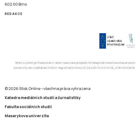
602 00 Brno
REDAKCE
Tento systém je financován v rámci realizace projektu Strategické investice Masarykovy
univerzity do vzdělávání SIMU+ registrační číslo CZ.02.2.67/0.0/0.0/16_016/0002416.
© 2026 Stisk.Online – všechna práva vyhrazena
Katedra mediálních studií a žurnalistiky
Fakulta sociálních studií
Masarykova univerzita