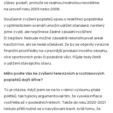
vůbec podaří, protože se reálnou hodnotou nevrátíme
na úroveň roku 2005 nebo 2008.
Současné zvýšení poplatků spolu s redefinicí poplatníka
v optimistickém scénáři umožní udržet standard, na který
jsme zvyklí, ale nepřinese žádné zásadní rozšíření
či zlepšení. Nebude možné zásadně rekonstruovat areál
Kavčích hor, ani se nedá očekávat, že by se objevily výrazné
finanční prostředky na výraznější produkci nového obsahu,
více sportovních práv či podobné věci. Půjde tedy čistě
o udržení stávajícího stavu.
Mělo podle Vás ke zvýšení televizních a rozhlasových
poplatků dojít dříve?
To je otázka. Když jsem se na to v rámci výzkumu ptala
politiků, tak typicky argumentovali tím, že vysoká inflace
vystřelila až v posledních letech. Takže do roku 2020-2021
nebylo příliš nutné se o navyšovaní bavit, kvůli tomu, že