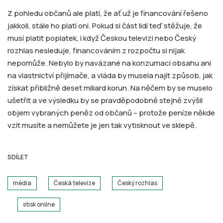
Z pohledu občanů ale platí, že ať už je financování řešeno
jakkoli, stále ho platí oni. Pokud si část lidí teď stěžuje, že
musí platit poplatek, i když Českou televizi nebo Český
rozhlas nesleduje, financováním z rozpočtu si nijak
nepomůže. Nebylo by navázané na konzumaci obsahu ani
na vlastnictví přijímače, a vláda by musela najít způsob, jak
získat přibližně deset miliard korun. Na něčem by se muselo
ušetřit a ve výsledku by se pravděpodobně stejně zvýšil
objem vybraných peněz od občanů – protože peníze někde
vzít musíte a nemůžete je jen tak vytisknout ve sklepě.
SDÍLET
média
Česká televize
Český rozhlas
stisk online