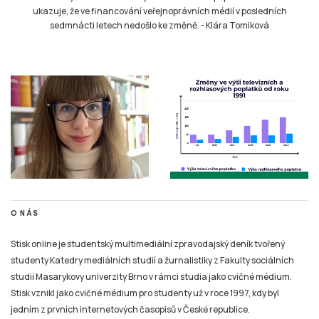
ukazuje, že ve financování veřejnoprávních médií v posledních
sedmnácti letech nedošlo ke změně.
-
Klára Tomiková
O NÁS
Stisk online je studentský multimediální zpravodajský deník tvořený
studenty Katedry mediálních studií a žurnalistiky z Fakulty sociálních
studií Masarykovy univerzity Brno v rámci studia jako cvičné médium.
Stisk vznikl jako cvičné médium pro studenty už v roce 1997, kdy byl
jedním z prvních internetových časopisů v České republice.