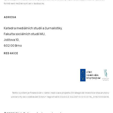
formě není možné nyní ani v budoucnu.
ADRESA
Katedra mediálních studií a žurnalistiky,
Fakulta sociálních studií MU,
Joštova 10,
602 00 Brno
REDAKCE
Tento systém je financován v rámci realizace projektu Strategické investice Masarykovy
univerzity do vzdělávání SIMU+ registrační číslo CZ.02.2.67/0.0/0.0/16_016/0002416.