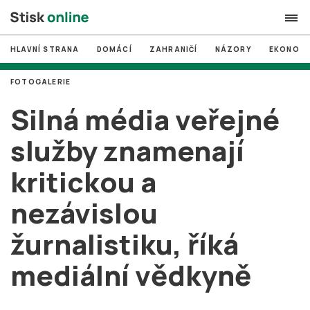
HLAVNÍ STRANA
DOMÁCÍ
ZAHRANIČÍ
NÁZORY
EKONOMI
search
FOTOGALERIE
#
MUNI
Silná média veřejné
#
Brno
služby znamenají
#
volby
kritickou a
login
PŘIHLÁSIT SE
nezávislou
Zapomněli jste heslo?
Založit nový účet
žurnalistiku, říká
mediální vědkyně