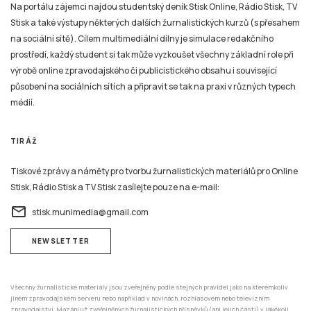
Na portálu zájemci najdou studentský deník Stisk Online, Rádio Stisk, TV
Stisk a také výstupy některých dalších žurnalistických kurzů (s přesahem
na sociální sítě). Cílem multimediální dílny je simulace redakčního
prostředí, každý student si tak může vyzkoušet všechny základní role při
výrobě online zpravodajského či publicistického obsahu i související
působení na sociálních sítích a připravit se tak na praxi v různých typech
médií.
TIRÁŽ
Tiskové zprávy a náměty pro tvorbu žurnalistických materiálů pro Online
Stisk, Rádio Stisk a TV Stisk zasílejte pouze na e-mail:
email
stisk.munimedia@gmail.com
NEWSLETTER
Všechny žurnalistické materiály jsou zveřejněny podle stejných pravidel jako na kterémkoliv
jiném zpravodajském serveru nebo například v novinách, rozhlasovém nebo televizním
zpravodajství. Mazání už zveřejněných žurnalistických příspěvků (ani jejich částí) v jakékoli