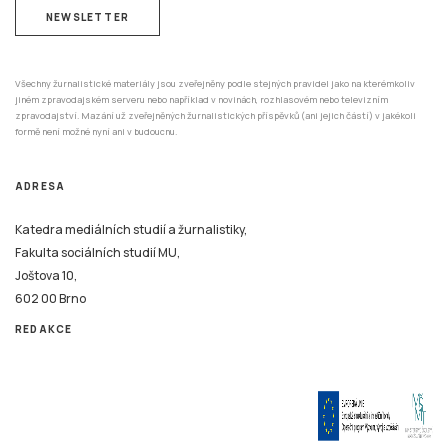
NEWSLETTER
Všechny žurnalistické materiály jsou zveřejněny podle stejných pravidel jako na kterémkoliv
jiném zpravodajském serveru nebo například v novinách, rozhlasovém nebo televizním
zpravodajství. Mazání už zveřejněných žurnalistických příspěvků (ani jejich částí) v jakékoli
formě není možné nyní ani v budoucnu.
ADRESA
Katedra mediálních studií a žurnalistiky,
Fakulta sociálních studií MU,
Joštova 10,
602 00 Brno
REDAKCE