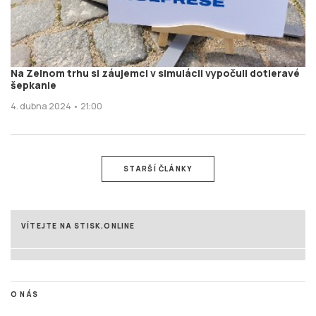
Na Zelnom trhu si záujemci v simulácii vypočuli dotieravé
šepkanie
4. dubna 2024 • 21:00
STARŠÍ ČLÁNKY
VÍTEJTE NA STISK.ONLINE
O NÁS