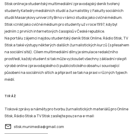
Stisk online je studentský multimediální zpravodajský deník tvořený
studenty Katedry mediálních studií a žurnalistiky z Fakulty sociálních
studií Masarykovy univerzity Brno v rámci studia jako cvičné médium.
Stisk vznikl jako cvičné médium pro studenty už v roce 1997, kdy byl
jedním z prvních internetových časopisů v České republice.
Na portálu zájemci najdou studentský deník Stisk Online, Rádio Stisk, TV
Stisk a také výstupy některých dalších žurnalistických kurzů (s přesahem
na sociální sítě). Cílem multimediální dílny je simulace redakčního
prostředí, každý student si tak může vyzkoušet všechny základní role při
výrobě online zpravodajského či publicistického obsahu i související
působení na sociálních sítích a připravit se tak na praxi v různých typech
médií.
TIRÁŽ
Tiskové zprávy a náměty pro tvorbu žurnalistických materiálů pro Online
Stisk, Rádio Stisk a TV Stisk zasílejte pouze na e-mail:
email
stisk.munimedia@gmail.com