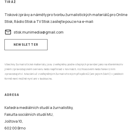
TIRÁŽ
Tiskové zprávy a náměty pro tvorbu žurnalistických materiálů pro Online
Stisk, Rádio Stisk a TV Stisk zasílejte pouze na e-mail:
email
stisk.munimedia@gmail.com
NEWSLETTER
Všechny žurnalistické materiály jsou zveřejněny podle stejných pravidel jako na kterémkoliv
jiném zpravodajském serveru nebo například v novinách, rozhlasovém nebo televizním
zpravodajství. Mazání už zveřejněných žurnalistických příspěvků (ani jejich částí) v jakékoli
formě není možné nyní ani v budoucnu.
ADRESA
Katedra mediálních studií a žurnalistiky,
Fakulta sociálních studií MU,
Joštova 10,
602 00 Brno