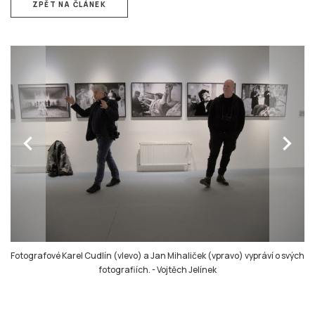
ZPĚT NA ČLÁNEK
chevron_left
chevron_right
Fotografové Karel Cudlín (vlevo) a Jan Mihaliček (vpravo) vypráví o svých
fotografiích.
-
Vojtěch Jelínek