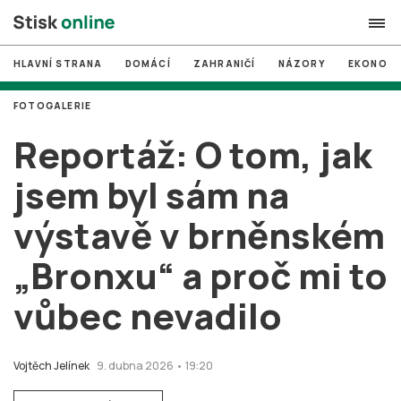
HLAVNÍ STRANA
DOMÁCÍ
ZAHRANIČÍ
NÁZORY
EKONOMI
search
FOTOGALERIE
#
MUNI
Reportáž: O tom, jak
#
Brno
jsem byl sám na
#
volby
výstavě v brněnském
login
PŘIHLÁSIT SE
„Bronxu“ a proč mi to
Zapomněli jste heslo?
Založit nový účet
vůbec nevadilo
Vojtěch Jelínek
9. dubna 2026 • 19:20