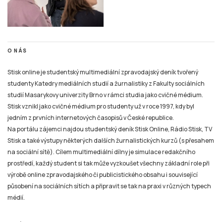
O NÁS
Stisk online je studentský multimediální zpravodajský deník tvořený
studenty Katedry mediálních studií a žurnalistiky z Fakulty sociálních
studií Masarykovy univerzity Brno v rámci studia jako cvičné médium.
Stisk vznikl jako cvičné médium pro studenty už v roce 1997, kdy byl
jedním z prvních internetových časopisů v České republice.
Na portálu zájemci najdou studentský deník Stisk Online, Rádio Stisk, TV
Stisk a také výstupy některých dalších žurnalistických kurzů (s přesahem
na sociální sítě). Cílem multimediální dílny je simulace redakčního
prostředí, každý student si tak může vyzkoušet všechny základní role při
výrobě online zpravodajského či publicistického obsahu i související
působení na sociálních sítích a připravit se tak na praxi v různých typech
médií.