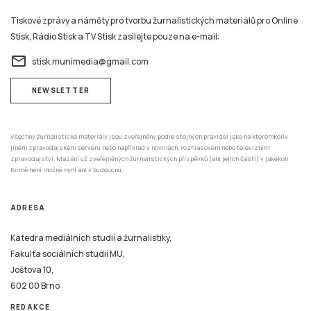
Tiskové zprávy a náměty pro tvorbu žurnalistických materiálů pro Online
Stisk, Rádio Stisk a TV Stisk zasílejte pouze na e-mail:
email
stisk.munimedia@gmail.com
NEWSLETTER
Všechny žurnalistické materiály jsou zveřejněny podle stejných pravidel jako na kterémkoliv
jiném zpravodajském serveru nebo například v novinách, rozhlasovém nebo televizním
zpravodajství. Mazání už zveřejněných žurnalistických příspěvků (ani jejich částí) v jakékoli
formě není možné nyní ani v budoucnu.
ADRESA
Katedra mediálních studií a žurnalistiky,
Fakulta sociálních studií MU,
Joštova 10,
602 00 Brno
REDAKCE