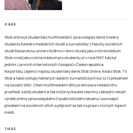
O NÁS
Stisk online je studentský multimediální zpravodajský deník tvořený
studenty Katedry mediálních studií a žurnalistiky z Fakulty sociálních
studií Masarykovy univerzity Brno v rámci studia jako cvičné médium.
Stisk vznikl jako cvičné médium pro studenty už v roce 1997, kdy byl
jedním z prvních internetových časopisů v České republice.
Na portálu zájemci najdou studentský deník Stisk Online, Rádio Stisk, TV
Stisk a také výstupy některých dalších žurnalistických kurzů (s přesahem
na sociální sítě). Cílem multimediální dílny je simulace redakčního
prostředí, každý student si tak může vyzkoušet všechny základní role při
výrobě online zpravodajského či publicistického obsahu i související
působení na sociálních sítích a připravit se tak na praxi v různých typech
médií.
TIRÁŽ