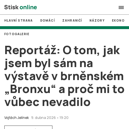
HLAVNÍ STRANA
DOMÁCÍ
ZAHRANIČÍ
NÁZORY
EKONOMI
search
FOTOGALERIE
#
MUNI
Reportáž: O tom, jak
#
Brno
jsem byl sám na
#
volby
výstavě v brněnském
login
PŘIHLÁSIT SE
„Bronxu“ a proč mi to
Zapomněli jste heslo?
Založit nový účet
vůbec nevadilo
Vojtěch Jelínek
9. dubna 2026 • 19:20