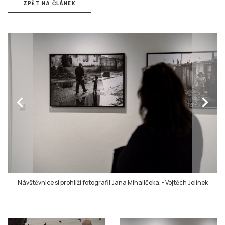
ZPĚT NA ČLÁNEK
chevron_left
chevron_right
Návštěvnice si prohlíží fotografii Jana Mihaličeka.
-
Vojtěch Jelínek