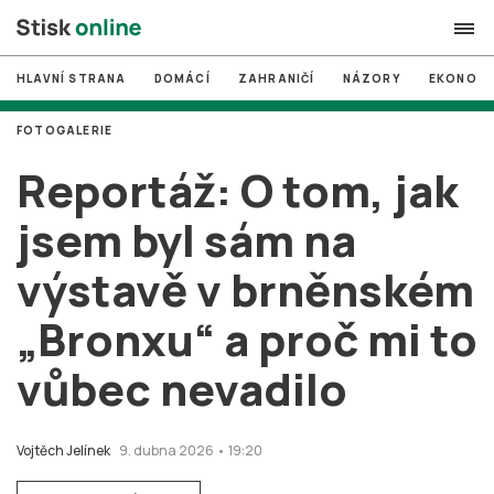
HLAVNÍ STRANA
DOMÁCÍ
ZAHRANIČÍ
NÁZORY
EKONOMI
search
FOTOGALERIE
#
MUNI
Reportáž: O tom, jak
#
Brno
jsem byl sám na
#
volby
výstavě v brněnském
login
PŘIHLÁSIT SE
„Bronxu“ a proč mi to
Zapomněli jste heslo?
Založit nový účet
vůbec nevadilo
Vojtěch Jelínek
9. dubna 2026 • 19:20