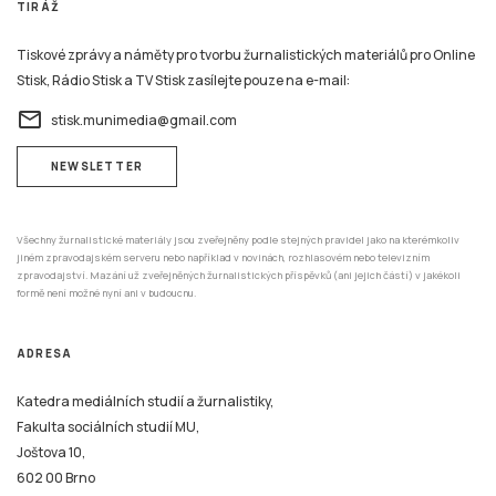
TIRÁŽ
Tiskové zprávy a náměty pro tvorbu žurnalistických materiálů pro Online
Stisk, Rádio Stisk a TV Stisk zasílejte pouze na e-mail:
email
stisk.munimedia@gmail.com
NEWSLETTER
Všechny žurnalistické materiály jsou zveřejněny podle stejných pravidel jako na kterémkoliv
jiném zpravodajském serveru nebo například v novinách, rozhlasovém nebo televizním
zpravodajství. Mazání už zveřejněných žurnalistických příspěvků (ani jejich částí) v jakékoli
formě není možné nyní ani v budoucnu.
ADRESA
Katedra mediálních studií a žurnalistiky,
Fakulta sociálních studií MU,
Joštova 10,
602 00 Brno