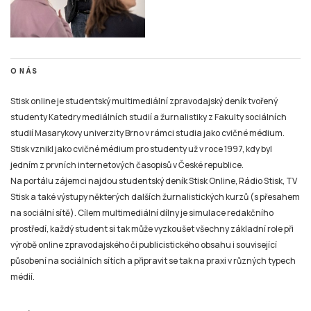
O NÁS
Stisk online je studentský multimediální zpravodajský deník tvořený
studenty Katedry mediálních studií a žurnalistiky z Fakulty sociálních
studií Masarykovy univerzity Brno v rámci studia jako cvičné médium.
Stisk vznikl jako cvičné médium pro studenty už v roce 1997, kdy byl
jedním z prvních internetových časopisů v České republice.
Na portálu zájemci najdou studentský deník Stisk Online, Rádio Stisk, TV
Stisk a také výstupy některých dalších žurnalistických kurzů (s přesahem
na sociální sítě). Cílem multimediální dílny je simulace redakčního
prostředí, každý student si tak může vyzkoušet všechny základní role při
výrobě online zpravodajského či publicistického obsahu i související
působení na sociálních sítích a připravit se tak na praxi v různých typech
médií.