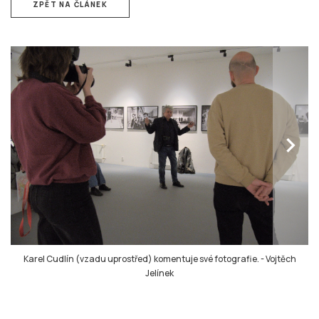
ZPĚT NA ČLÁNEK
chevron_right
Karel Cudlín (vzadu uprostřed) komentuje své fotografie.
-
Vojtěch
Jelínek