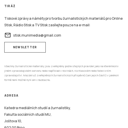
TIRÁŽ
Tiskové zprávy a náměty pro tvorbu žurnalistických materiálů pro Online
Stisk, Rádio Stisk a TV Stisk zasílejte pouze na e-mail:
email
stisk.munimedia@gmail.com
NEWSLETTER
Všechny žurnalistické materiály jsou zveřejněny podle stejných pravidel jako na kterémkoliv
jiném zpravodajském serveru nebo například v novinách, rozhlasovém nebo televizním
zpravodajství. Mazání už zveřejněných žurnalistických příspěvků (ani jejich částí) v jakékoli
formě není možné nyní ani v budoucnu.
ADRESA
Katedra mediálních studií a žurnalistiky,
Fakulta sociálních studií MU,
Joštova 10,
602 00 Brno