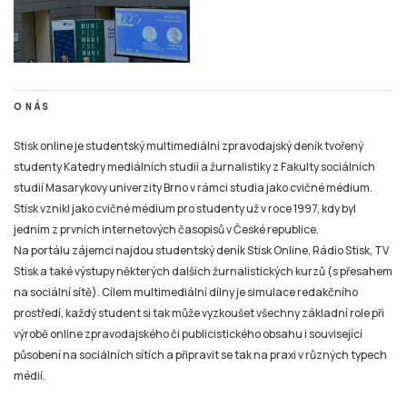
O NÁS
Stisk online je studentský multimediální zpravodajský deník tvořený
studenty Katedry mediálních studií a žurnalistiky z Fakulty sociálních
studií Masarykovy univerzity Brno v rámci studia jako cvičné médium.
Stisk vznikl jako cvičné médium pro studenty už v roce 1997, kdy byl
jedním z prvních internetových časopisů v České republice.
Na portálu zájemci najdou studentský deník Stisk Online, Rádio Stisk, TV
Stisk a také výstupy některých dalších žurnalistických kurzů (s přesahem
na sociální sítě). Cílem multimediální dílny je simulace redakčního
prostředí, každý student si tak může vyzkoušet všechny základní role při
výrobě online zpravodajského či publicistického obsahu i související
působení na sociálních sítích a připravit se tak na praxi v různých typech
médií.