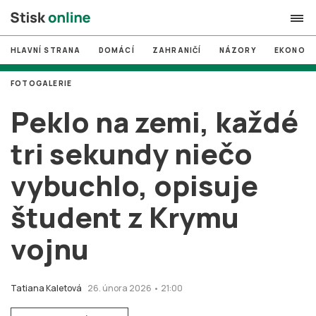
HLAVNÍ STRANA
DOMÁCÍ
ZAHRANIČÍ
NÁZORY
EKONOMI
search
FOTOGALERIE
#
MUNI
Peklo na zemi, každé
#
Brno
tri sekundy niečo
#
volby
vybuchlo, opisuje
login
PŘIHLÁSIT SE
študent z Krymu
Zapomněli jste heslo?
Založit nový účet
vojnu
Tatiana Kaletová
26. února 2026 • 21:00