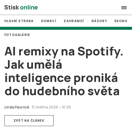
HLAVNÍ STRANA
DOMÁCÍ
ZAHRANIČÍ
NÁZORY
EKONOMI
search
FOTOGALERIE
#
MUNI
AI remixy na Spotify.
#
Brno
Jak umělá
#
volby
inteligence proniká
login
PŘIHLÁSIT SE
do hudebního světa
Zapomněli jste heslo?
Založit nový účet
Linda Paurová
31. května 2026 • 10:28
ZPĚT NA ČLÁNEK