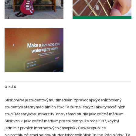
O NÁS
Stisk online je studentský multimediální zpravodajský deník tvořený
studenty Katedry mediálních studií a žurnalistiky z Fakulty sociálních
studií Masarykovy univerzity Brno v rámci studia jako cvičné médium.
Stisk vznikl jako cvičné médium pro studenty už v roce 1997, kdy byl
jedním z prvních internetových časopisů v České republice.
Na portálu zájemci najdou studentský deník Stisk Online, Rádio Stisk, TV