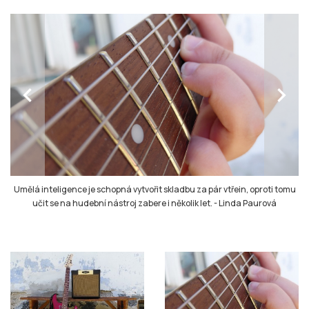
chevron_left
chevron_right
Umělá inteligence je schopná vytvořit skladbu za pár vtřein, oproti tomu
učit se na hudební nástroj zabere i několik let.
-
Linda Paurová