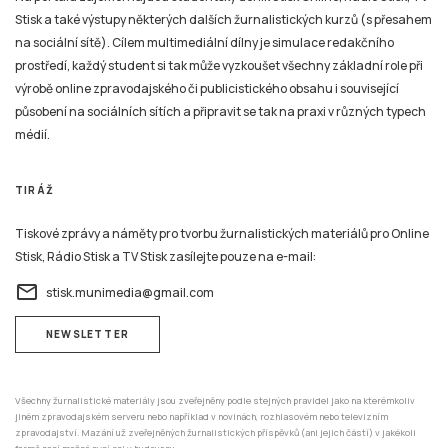
Stisk a také výstupy některých dalších žurnalistických kurzů (s přesahem
na sociální sítě). Cílem multimediální dílny je simulace redakčního
prostředí, každý student si tak může vyzkoušet všechny základní role při
výrobě online zpravodajského či publicistického obsahu i související
působení na sociálních sítích a připravit se tak na praxi v různých typech
médií.
TIRÁŽ
Tiskové zprávy a náměty pro tvorbu žurnalistických materiálů pro Online
Stisk, Rádio Stisk a TV Stisk zasílejte pouze na e-mail:
email
stisk.munimedia@gmail.com
NEWSLETTER
Všechny žurnalistické materiály jsou zveřejněny podle stejných pravidel jako na kterémkoliv
jiném zpravodajském serveru nebo například v novinách, rozhlasovém nebo televizním
zpravodajství. Mazání už zveřejněných žurnalistických příspěvků (ani jejich částí) v jakékoli