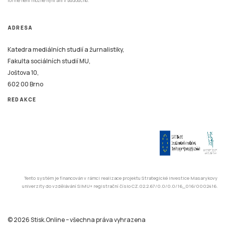
formě není možné nyní ani v budoucnu.
ADRESA
Katedra mediálních studií a žurnalistiky,
Fakulta sociálních studií MU,
Joštova 10,
602 00 Brno
REDAKCE
Tento systém je financován v rámci realizace projektu Strategické investice Masarykovy
univerzity do vzdělávání SIMU+ registrační číslo CZ.02.2.67/0.0/0.0/16_016/0002416.
© 2026 Stisk.Online – všechna práva vyhrazena