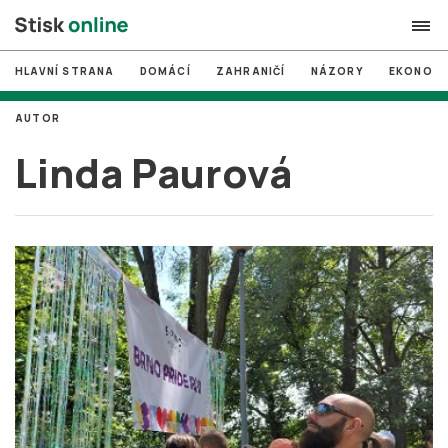
HLAVNÍ STRANA
DOMÁCÍ
ZAHRANIČÍ
NÁZORY
EKONOMI
search
AUTOR
#
MUNI
Linda Paurová
#
Brno
#
volby
login
PŘIHLÁSIT SE
Zapomněli jste heslo?
Založit nový účet