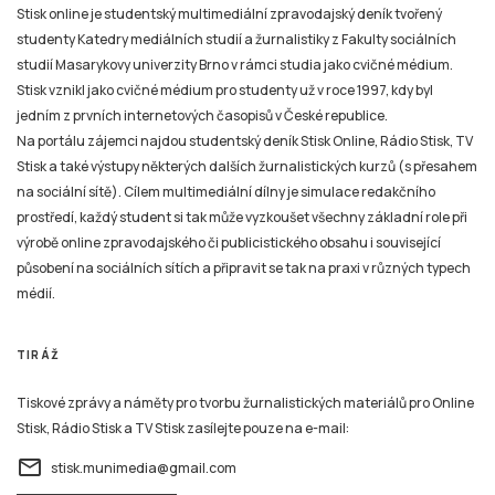
Stisk online je studentský multimediální zpravodajský deník tvořený
studenty Katedry mediálních studií a žurnalistiky z Fakulty sociálních
studií Masarykovy univerzity Brno v rámci studia jako cvičné médium.
Stisk vznikl jako cvičné médium pro studenty už v roce 1997, kdy byl
jedním z prvních internetových časopisů v České republice.
Na portálu zájemci najdou studentský deník Stisk Online, Rádio Stisk, TV
Stisk a také výstupy některých dalších žurnalistických kurzů (s přesahem
na sociální sítě). Cílem multimediální dílny je simulace redakčního
prostředí, každý student si tak může vyzkoušet všechny základní role při
výrobě online zpravodajského či publicistického obsahu i související
působení na sociálních sítích a připravit se tak na praxi v různých typech
médií.
TIRÁŽ
Tiskové zprávy a náměty pro tvorbu žurnalistických materiálů pro Online
Stisk, Rádio Stisk a TV Stisk zasílejte pouze na e-mail:
email
stisk.munimedia@gmail.com