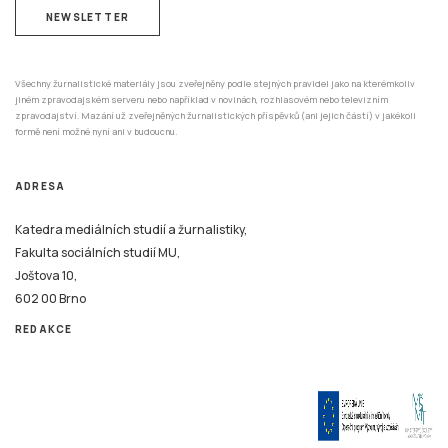
NEWSLETTER
Všechny žurnalistické materiály jsou zveřejněny podle stejných pravidel jako na kterémkoliv
jiném zpravodajském serveru nebo například v novinách, rozhlasovém nebo televizním
zpravodajství. Mazání už zveřejněných žurnalistických příspěvků (ani jejich částí) v jakékoli
formě není možné nyní ani v budoucnu.
ADRESA
Katedra mediálních studií a žurnalistiky,
Fakulta sociálních studií MU,
Joštova 10,
602 00 Brno
REDAKCE