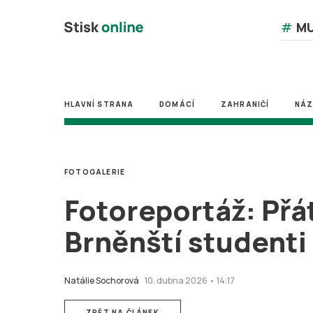
#
MU
HLAVNÍ STRANA
DOMÁCÍ
ZAHRANIČÍ
NÁ
FOTOGALERIE
Fotoreportáž: Přát
Brněnští studenti
Natálie Sochorová
10. dubna 2026 • 14:17
ZPĚT NA ČLÁNEK