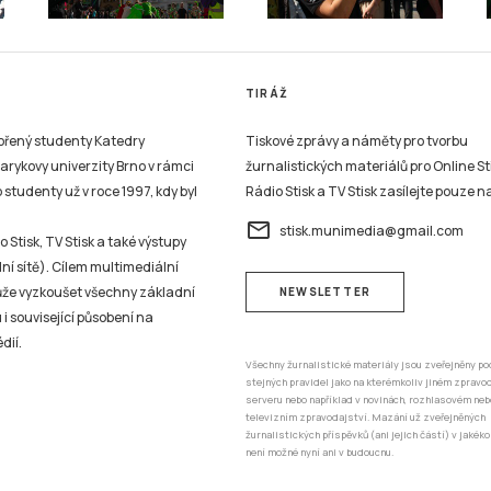
TIRÁŽ
vořený studenty Katedry
Tiskové zprávy a náměty pro tvorbu
sarykovy univerzity Brno v rámci
žurnalistických materiálů pro Online St
studenty už v roce 1997, kdy byl
Rádio Stisk a TV Stisk zasílejte pouze n
email
stisk.munimedia@gmail.com
 Stisk, TV Stisk a také výstupy
ní sítě). Cílem multimediální
může vyzkoušet všechny základní
NEWSLETTER
 i související působení na
dií.
Všechny žurnalistické materiály jsou zveřejněny po
stejných pravidel jako na kterémkoliv jiném zprav
serveru nebo například v novinách, rozhlasovém neb
televizním zpravodajství. Mazání už zveřejněných
žurnalistických příspěvků (ani jejich částí) v jakéko
není možné nyní ani v budoucnu.