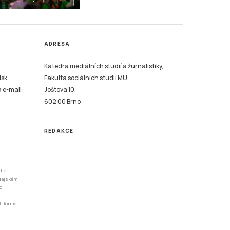
ADRESA
Katedra mediálních studií a žurnalistiky,
isk,
Fakulta sociálních studií MU,
a e-mail:
Joštova 10,
602 00 Brno
REDAKCE
dle
odajském
o
li formě