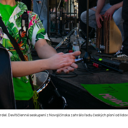
del. Devítičlenné seskupení z Novojičínska zahrálo řadu českých písní od lido