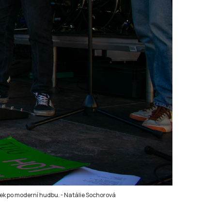
vek po moderní hudbu.
-
Natálie Sochorová