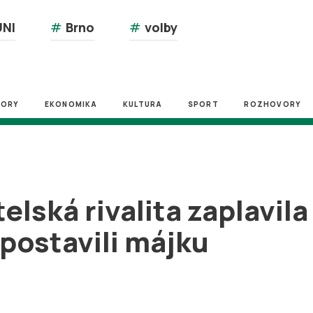
NI
#
Brno
#
volby
ZORY
EKONOMIKA
KULTURA
SPORT
ROZHOVORY
elská rivalita zaplavi
 postavili májku