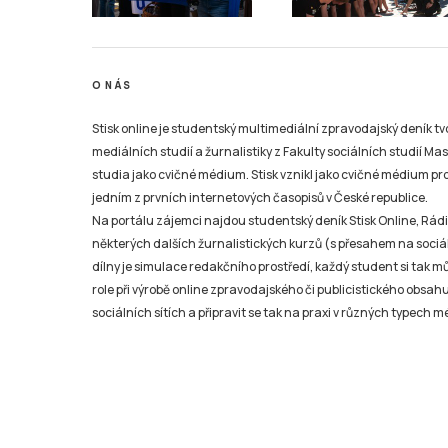
O NÁS
Stisk online je studentský multimediální zpravodajský deník t
mediálních studií a žurnalistiky z Fakulty sociálních studií Ma
studia jako cvičné médium. Stisk vznikl jako cvičné médium pro 
jedním z prvních internetových časopisů v České republice.
Na portálu zájemci najdou studentský deník Stisk Online, Rádio
některých dalších žurnalistických kurzů (s přesahem na sociál
dílny je simulace redakčního prostředí, každý student si tak 
role při výrobě online zpravodajského či publicistického obsahu
sociálních sítích a připravit se tak na praxi v různých typech mé