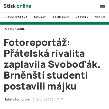
HLAVNÍ STRANA
DOMÁCÍ
ZAHRANIČÍ
NÁZORY
EKONOMI
search
FOTOGALERIE
#
MUNI
Fotoreportáž:
#
Brno
Přátelská rivalita
#
volby
zaplavila Svoboďák.
login
PŘIHLÁSIT SE
Brněnští studenti
Zapomněli jste heslo?
Založit nový účet
postavili májku
Natálie Sochorová
10. dubna 2026 • 14:17