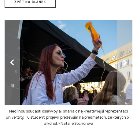
ZPĚT NA ČLÁNEK
chevron_left
chevron_right
Nedílnou součástí oslavy byla i snaha o nejkreativnější reprezentaci
univerzity. Tu studenti projevili především na předmětech, ze kterých pili
alkohol.
-
Natálie Sochorová