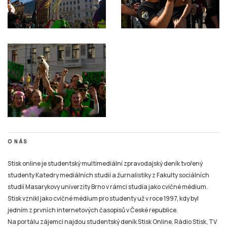
O NÁS
Stisk online je studentský multimediální zpravodajský deník tvořený
studenty Katedry mediálních studií a žurnalistiky z Fakulty sociálních
studií Masarykovy univerzity Brno v rámci studia jako cvičné médium.
Stisk vznikl jako cvičné médium pro studenty už v roce 1997, kdy byl
jedním z prvních internetových časopisů v České republice.
Na portálu zájemci najdou studentský deník Stisk Online, Rádio Stisk, TV