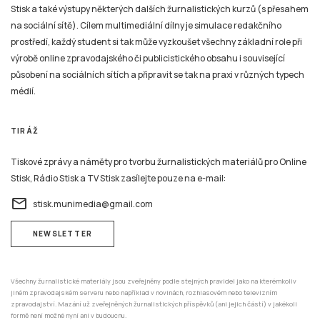
Stisk a také výstupy některých dalších žurnalistických kurzů (s přesahem
na sociální sítě). Cílem multimediální dílny je simulace redakčního
prostředí, každý student si tak může vyzkoušet všechny základní role při
výrobě online zpravodajského či publicistického obsahu i související
působení na sociálních sítích a připravit se tak na praxi v různých typech
médií.
TIRÁŽ
Tiskové zprávy a náměty pro tvorbu žurnalistických materiálů pro Online
Stisk, Rádio Stisk a TV Stisk zasílejte pouze na e-mail:
email
stisk.munimedia@gmail.com
NEWSLETTER
Všechny žurnalistické materiály jsou zveřejněny podle stejných pravidel jako na kterémkoliv
jiném zpravodajském serveru nebo například v novinách, rozhlasovém nebo televizním
zpravodajství. Mazání už zveřejněných žurnalistických příspěvků (ani jejich částí) v jakékoli
formě není možné nyní ani v budoucnu.