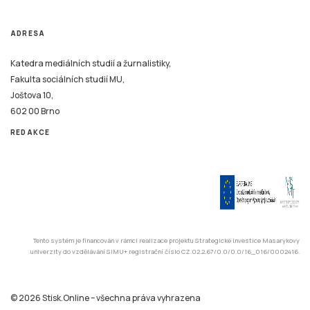
ADRESA
Katedra mediálních studií a žurnalistiky,
Fakulta sociálních studií MU,
Joštova 10,
602 00 Brno
REDAKCE
Tento systém je financován v rámci realizace projektu Strategické investice Masarykovy
univerzity do vzdělávání SIMU+ registrační číslo CZ.02.2.67/0.0/0.0/16_016/0002416.
© 2026 Stisk.Online – všechna práva vyhrazena