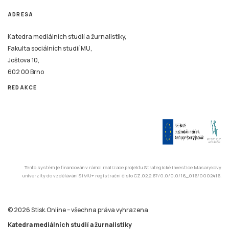
ADRESA
Katedra mediálních studií a žurnalistiky,
Fakulta sociálních studií MU,
Joštova 10,
602 00 Brno
REDAKCE
Tento systém je financován v rámci realizace projektu Strategické investice Masarykovy
univerzity do vzdělávání SIMU+ registrační číslo CZ.02.2.67/0.0/0.0/16_016/0002416.
© 2026 Stisk.Online – všechna práva vyhrazena
Katedra mediálních studií a žurnalistiky