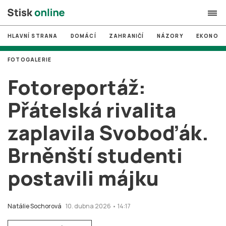
HLAVNÍ STRANA
DOMÁCÍ
ZAHRANIČÍ
NÁZORY
EKONOMI
search
FOTOGALERIE
#
MUNI
Fotoreportáž:
#
Brno
Přátelská rivalita
#
volby
zaplavila Svoboďák.
login
PŘIHLÁSIT SE
Brněnští studenti
Zapomněli jste heslo?
Založit nový účet
postavili májku
Natálie Sochorová
10. dubna 2026 • 14:17