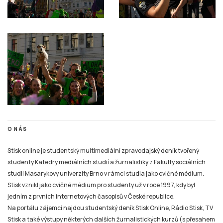
O NÁS
Stisk online je studentský multimediální zpravodajský deník tvořený
studenty Katedry mediálních studií a žurnalistiky z Fakulty sociálních
studií Masarykovy univerzity Brno v rámci studia jako cvičné médium.
Stisk vznikl jako cvičné médium pro studenty už v roce 1997, kdy byl
jedním z prvních internetových časopisů v České republice.
Na portálu zájemci najdou studentský deník Stisk Online, Rádio Stisk, TV
Stisk a také výstupy některých dalších žurnalistických kurzů (s přesahem