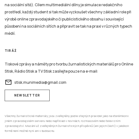
na sociální sítě). Cílem multimediální dílny je simulace redakčního
prostředí, každý student si tak může vyzkoušet všechny základní role při
výrobě online zpravodajského či publicistického obsahu i související
působení na sociálních sítích a připravit se tak na praxi v různých typech
médií.
TIRÁŽ
Tiskové zprávy a náměty pro tvorbu žurnalistických materiálů pro Online
Stisk, Rádio Stisk a TV Stisk zasílejte pouze na e-mail:
email
stisk.munimedia@gmail.com
NEWSLETTER
Všechny žurnalistické materiály jsou zveřejněny podle stejných pravidel jako na kterémkoliv
jiném zpravodajském serveru nebo například v novinách, rozhlasovém nebo televizním
zpravodajství. Mazání už zveřejněných žurnalistických příspěvků (ani jejich částí) v jakékoli
formě není možné nyní ani v budoucnu.