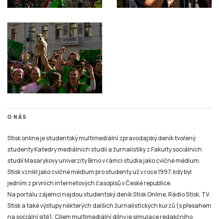
O NÁS
Stisk online je studentský multimediální zpravodajský deník tvořený
studenty Katedry mediálních studií a žurnalistiky z Fakulty sociálních
studií Masarykovy univerzity Brno v rámci studia jako cvičné médium.
Stisk vznikl jako cvičné médium pro studenty už v roce 1997, kdy byl
jedním z prvních internetových časopisů v České republice.
Na portálu zájemci najdou studentský deník Stisk Online, Rádio Stisk, TV
Stisk a také výstupy některých dalších žurnalistických kurzů (s přesahem
na sociální sítě). Cílem multimediální dílny je simulace redakčního