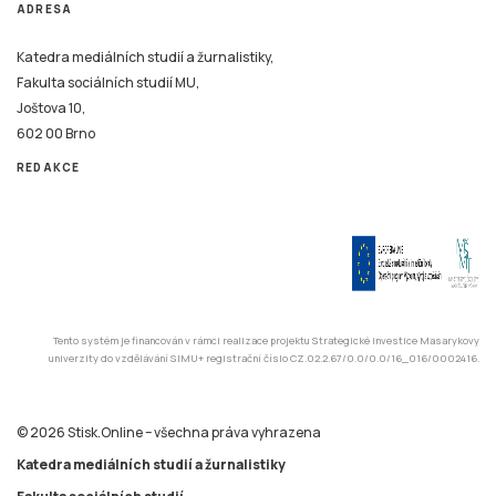
ADRESA
Katedra mediálních studií a žurnalistiky,
Fakulta sociálních studií MU,
Joštova 10,
602 00 Brno
REDAKCE
Tento systém je financován v rámci realizace projektu Strategické investice Masarykovy
univerzity do vzdělávání SIMU+ registrační číslo CZ.02.2.67/0.0/0.0/16_016/0002416.
© 2026 Stisk.Online – všechna práva vyhrazena
Katedra mediálních studií a žurnalistiky