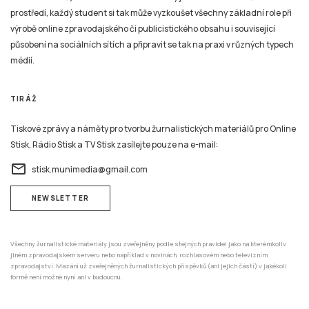
prostředí, každý student si tak může vyzkoušet všechny základní role při
výrobě online zpravodajského či publicistického obsahu i související
působení na sociálních sítích a připravit se tak na praxi v různých typech
médií.
TIRÁŽ
Tiskové zprávy a náměty pro tvorbu žurnalistických materiálů pro Online
Stisk, Rádio Stisk a TV Stisk zasílejte pouze na e-mail:
email
stisk.munimedia@gmail.com
NEWSLETTER
Všechny žurnalistické materiály jsou zveřejněny podle stejných pravidel jako na kterémkoliv
jiném zpravodajském serveru nebo například v novinách, rozhlasovém nebo televizním
zpravodajství. Mazání už zveřejněných žurnalistických příspěvků (ani jejich částí) v jakékoli
formě není možné nyní ani v budoucnu.