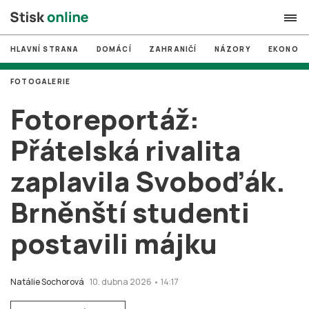
HLAVNÍ STRANA
DOMÁCÍ
ZAHRANIČÍ
NÁZORY
EKONOMI
search
FOTOGALERIE
#
MUNI
Fotoreportáž:
#
Brno
Přátelská rivalita
#
volby
zaplavila Svoboďák.
login
PŘIHLÁSIT SE
Brněnští studenti
Zapomněli jste heslo?
Založit nový účet
postavili májku
Natálie Sochorová
10. dubna 2026 • 14:17