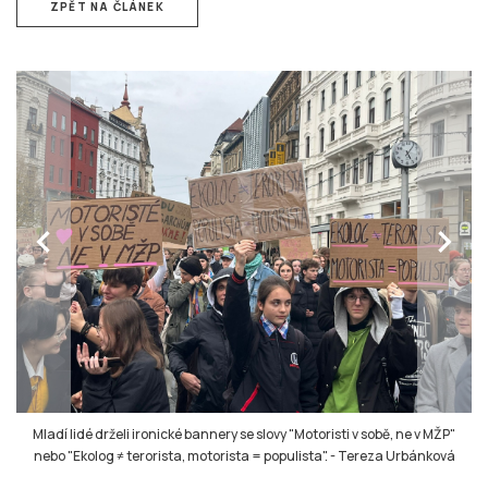
ZPĚT NA ČLÁNEK
chevron_left
chevron_right
Mladí lidé drželi ironické bannery se slovy "Motoristi v sobě, ne v MŽP"
nebo "Ekolog ≠ terorista, motorista = populista".
-
Tereza Urbánková