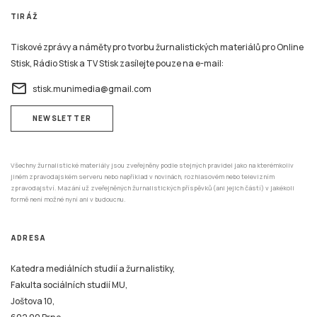
TIRÁŽ
Tiskové zprávy a náměty pro tvorbu žurnalistických materiálů pro Online
Stisk, Rádio Stisk a TV Stisk zasílejte pouze na e-mail:
email
stisk.munimedia@gmail.com
NEWSLETTER
Všechny žurnalistické materiály jsou zveřejněny podle stejných pravidel jako na kterémkoliv
jiném zpravodajském serveru nebo například v novinách, rozhlasovém nebo televizním
zpravodajství. Mazání už zveřejněných žurnalistických příspěvků (ani jejich částí) v jakékoli
formě není možné nyní ani v budoucnu.
ADRESA
Katedra mediálních studií a žurnalistiky,
Fakulta sociálních studií MU,
Joštova 10,