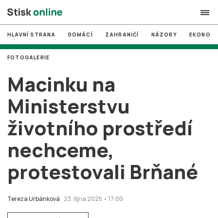
HLAVNÍ STRANA
DOMÁCÍ
ZAHRANIČÍ
NÁZORY
EKONOMI
search
FOTOGALERIE
#
MUNI
Macinku na
#
Brno
Ministerstvu
#
volby
životního prostředí
login
PŘIHLÁSIT SE
nechceme,
Zapomněli jste heslo?
Založit nový účet
protestovali Brňané
Tereza Urbánková
23. října 2025 • 17:00