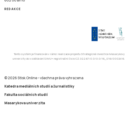
602 00 Brno
REDAKCE
Tento systém je financován v rámci realizace projektu Strategické investice Masarykovy
univerzity do vzdělávání SIMU+ registrační číslo CZ.02.2.67/0.0/0.0/16_016/0002416.
© 2026 Stisk.Online – všechna práva vyhrazena
Katedra mediálních studií a žurnalistiky
Fakulta sociálních studií
Masarykova univerzita