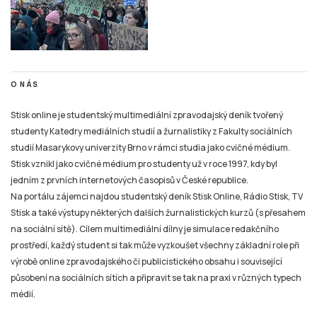
O NÁS
Stisk online je studentský multimediální zpravodajský deník tvořený
studenty Katedry mediálních studií a žurnalistiky z Fakulty sociálních
studií Masarykovy univerzity Brno v rámci studia jako cvičné médium.
Stisk vznikl jako cvičné médium pro studenty už v roce 1997, kdy byl
jedním z prvních internetových časopisů v České republice.
Na portálu zájemci najdou studentský deník Stisk Online, Rádio Stisk, TV
Stisk a také výstupy některých dalších žurnalistických kurzů (s přesahem
na sociální sítě). Cílem multimediální dílny je simulace redakčního
prostředí, každý student si tak může vyzkoušet všechny základní role při
výrobě online zpravodajského či publicistického obsahu i související
působení na sociálních sítích a připravit se tak na praxi v různých typech
médií.