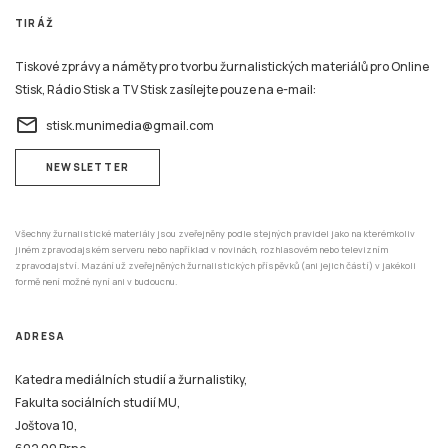
TIRÁŽ
Tiskové zprávy a náměty pro tvorbu žurnalistických materiálů pro Online
Stisk, Rádio Stisk a TV Stisk zasílejte pouze na e-mail:
email
stisk.munimedia@gmail.com
NEWSLETTER
Všechny žurnalistické materiály jsou zveřejněny podle stejných pravidel jako na kterémkoliv
jiném zpravodajském serveru nebo například v novinách, rozhlasovém nebo televizním
zpravodajství. Mazání už zveřejněných žurnalistických příspěvků (ani jejich částí) v jakékoli
formě není možné nyní ani v budoucnu.
ADRESA
Katedra mediálních studií a žurnalistiky,
Fakulta sociálních studií MU,
Joštova 10,