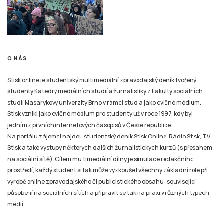
O NÁS
Stisk online je studentský multimediální zpravodajský deník tvořený
studenty Katedry mediálních studií a žurnalistiky z Fakulty sociálních
studií Masarykovy univerzity Brno v rámci studia jako cvičné médium.
Stisk vznikl jako cvičné médium pro studenty už v roce 1997, kdy byl
jedním z prvních internetových časopisů v České republice.
Na portálu zájemci najdou studentský deník Stisk Online, Rádio Stisk, TV
Stisk a také výstupy některých dalších žurnalistických kurzů (s přesahem
na sociální sítě). Cílem multimediální dílny je simulace redakčního
prostředí, každý student si tak může vyzkoušet všechny základní role při
výrobě online zpravodajského či publicistického obsahu i související
působení na sociálních sítích a připravit se tak na praxi v různých typech
médií.