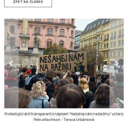
ZPĚT NA ČLÁNEK
chevron_left
chevron_right
Protestující drží transparent s nápisem "Nešahej nám na bažinu" určený
Petru Macinkovi.
-
Tereza Urbánková