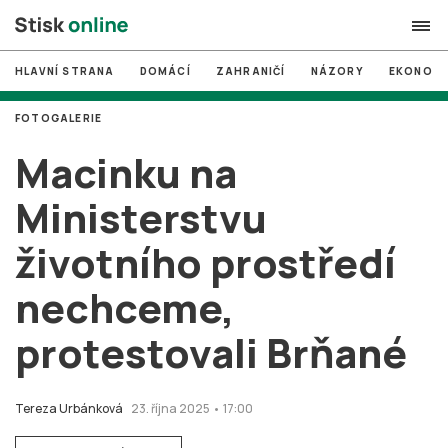
HLAVNÍ STRANA
DOMÁCÍ
ZAHRANIČÍ
NÁZORY
EKONOMI
search
FOTOGALERIE
#
MUNI
Macinku na
#
Brno
Ministerstvu
#
volby
životního prostředí
login
PŘIHLÁSIT SE
nechceme,
Zapomněli jste heslo?
Založit nový účet
protestovali Brňané
Tereza Urbánková
23. října 2025 • 17:00