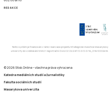
602 00 Brno
REDAKCE
Tento systém je financován v rámci realizace projektu Strategické investice Masarykovy
univerzity do vzdělávání SIMU+ registrační číslo CZ.02.2.67/0.0/0.0/16_016/0002416.
© 2026 Stisk.Online – všechna práva vyhrazena
Katedra mediálních studií a žurnalistiky
Fakulta sociálních studií
Masarykova univerzita