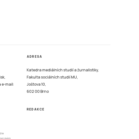
ADRESA
Katedra mediálních studií a žurnalistiky,
isk,
Fakulta sociálních studií MU,
a e-mail:
Joštova 10,
602 00 Brno
REDAKCE
dle
odajském