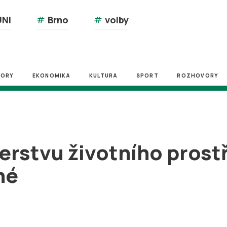
NI
#
Brno
#
volby
ZORY
EKONOMIKA
KULTURA
SPORT
ROZHOVORY
erstvu životního pros
né