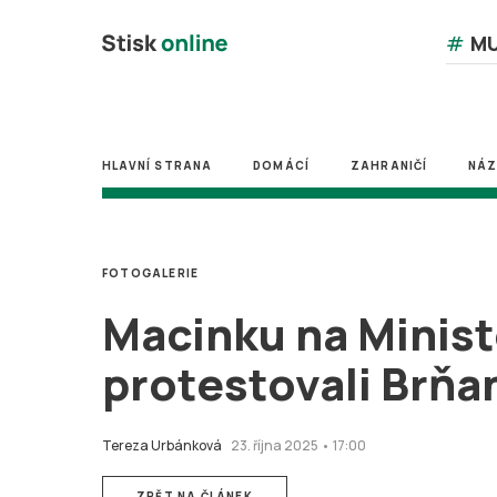
#
MU
HLAVNÍ STRANA
DOMÁCÍ
ZAHRANIČÍ
NÁ
FOTOGALERIE
Macinku na Minist
protestovali Brňa
Tereza Urbánková
23. října 2025 • 17:00
ZPĚT NA ČLÁNEK