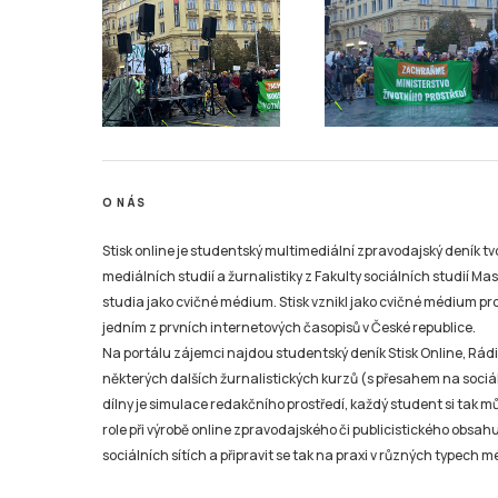
O NÁS
Stisk online je studentský multimediální zpravodajský deník t
mediálních studií a žurnalistiky z Fakulty sociálních studií Ma
studia jako cvičné médium. Stisk vznikl jako cvičné médium pro 
jedním z prvních internetových časopisů v České republice.
Na portálu zájemci najdou studentský deník Stisk Online, Rádio
některých dalších žurnalistických kurzů (s přesahem na sociál
dílny je simulace redakčního prostředí, každý student si tak 
role při výrobě online zpravodajského či publicistického obsahu
sociálních sítích a připravit se tak na praxi v různých typech mé