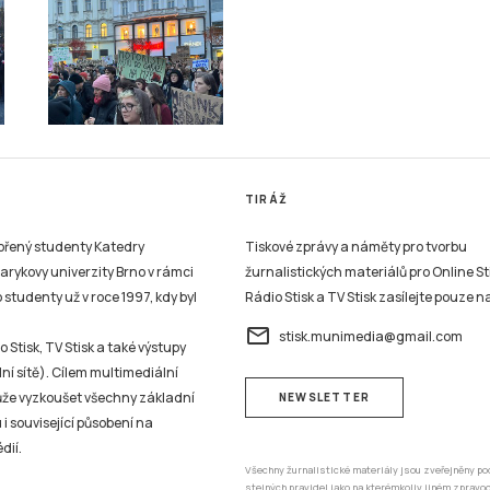
TIRÁŽ
vořený studenty Katedry
Tiskové zprávy a náměty pro tvorbu
sarykovy univerzity Brno v rámci
žurnalistických materiálů pro Online St
studenty už v roce 1997, kdy byl
Rádio Stisk a TV Stisk zasílejte pouze n
email
stisk.munimedia@gmail.com
 Stisk, TV Stisk a také výstupy
ní sítě). Cílem multimediální
může vyzkoušet všechny základní
NEWSLETTER
 i související působení na
dií.
Všechny žurnalistické materiály jsou zveřejněny po
stejných pravidel jako na kterémkoliv jiném zprav