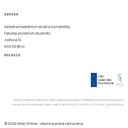
ADRESA
Katedra mediálních studií a žurnalistiky,
Fakulta sociálních studií MU,
Joštova 10,
602 00 Brno
REDAKCE
Tento systém je financován v rámci realizace projektu Strategické investice Masarykovy
univerzity do vzdělávání SIMU+ registrační číslo CZ.02.2.67/0.0/0.0/16_016/0002416.
© 2026 Stisk.Online – všechna práva vyhrazena