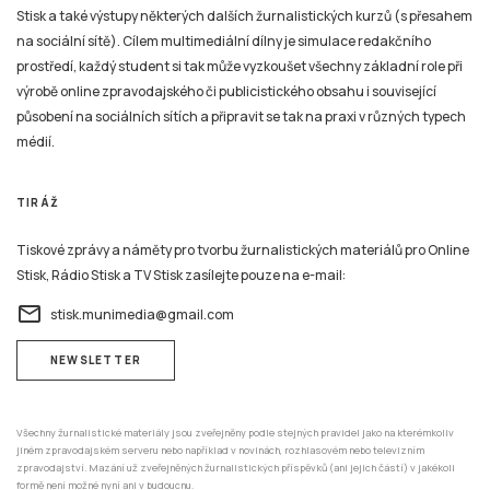
Stisk a také výstupy některých dalších žurnalistických kurzů (s přesahem
na sociální sítě). Cílem multimediální dílny je simulace redakčního
prostředí, každý student si tak může vyzkoušet všechny základní role při
výrobě online zpravodajského či publicistického obsahu i související
působení na sociálních sítích a připravit se tak na praxi v různých typech
médií.
TIRÁŽ
Tiskové zprávy a náměty pro tvorbu žurnalistických materiálů pro Online
Stisk, Rádio Stisk a TV Stisk zasílejte pouze na e-mail:
email
stisk.munimedia@gmail.com
NEWSLETTER
Všechny žurnalistické materiály jsou zveřejněny podle stejných pravidel jako na kterémkoliv
jiném zpravodajském serveru nebo například v novinách, rozhlasovém nebo televizním
zpravodajství. Mazání už zveřejněných žurnalistických příspěvků (ani jejich částí) v jakékoli
formě není možné nyní ani v budoucnu.