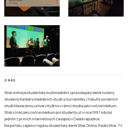
O NÁS
Stisk online je studentský multimediální zpravodajský deník tvořený
studenty Katedry mediálních studií a žurnalistiky z Fakulty sociálních
studií Masarykovy univerzity Brno v rámci studia jako cvičné médium.
Stisk vznikl jako cvičné médium pro studenty už v roce 1997, kdy byl
jedním z prvních internetových časopisů v České republice.
Na portálu zájemci najdou studentský deník Stisk Online, Rádio Stisk, TV