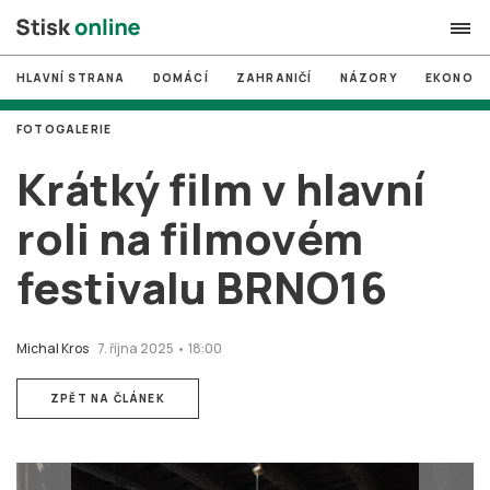
HLAVNÍ STRANA
DOMÁCÍ
ZAHRANIČÍ
NÁZORY
EKONOMI
search
FOTOGALERIE
#
MUNI
Krátký film v hlavní
#
Brno
roli na filmovém
#
volby
festivalu BRNO16
login
PŘIHLÁSIT SE
Zapomněli jste heslo?
Michal Kros
7. října 2025 • 18:00
Založit nový účet
ZPĚT NA ČLÁNEK