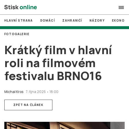
HLAVNÍ STRANA
DOMÁCÍ
ZAHRANIČÍ
NÁZORY
EKONOMI
search
FOTOGALERIE
#
MUNI
Krátký film v hlavní
#
Brno
roli na filmovém
#
volby
festivalu BRNO16
login
PŘIHLÁSIT SE
Zapomněli jste heslo?
Michal Kros
7. října 2025 • 18:00
Založit nový účet
ZPĚT NA ČLÁNEK