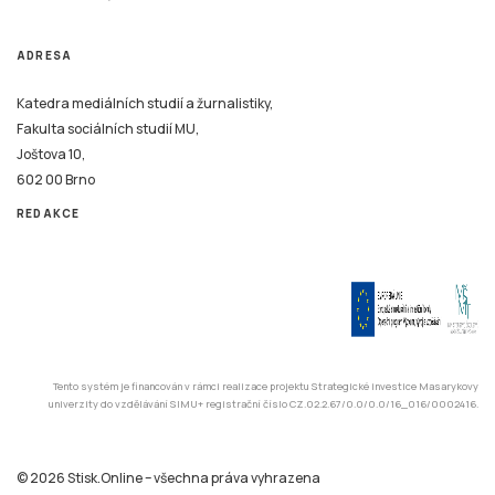
ADRESA
Katedra mediálních studií a žurnalistiky,
Fakulta sociálních studií MU,
Joštova 10,
602 00 Brno
REDAKCE
Tento systém je financován v rámci realizace projektu Strategické investice Masarykovy
univerzity do vzdělávání SIMU+ registrační číslo CZ.02.2.67/0.0/0.0/16_016/0002416.
© 2026 Stisk.Online – všechna práva vyhrazena