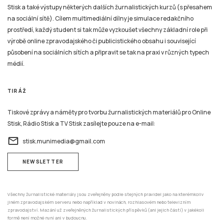
Stisk a také výstupy některých dalších žurnalistických kurzů (s přesahem
na sociální sítě). Cílem multimediální dílny je simulace redakčního
prostředí, každý student si tak může vyzkoušet všechny základní role při
výrobě online zpravodajského či publicistického obsahu i související
působení na sociálních sítích a připravit se tak na praxi v různých typech
médií.
TIRÁŽ
Tiskové zprávy a náměty pro tvorbu žurnalistických materiálů pro Online
Stisk, Rádio Stisk a TV Stisk zasílejte pouze na e-mail:
email
stisk.munimedia@gmail.com
NEWSLETTER
Všechny žurnalistické materiály jsou zveřejněny podle stejných pravidel jako na kterémkoliv
jiném zpravodajském serveru nebo například v novinách, rozhlasovém nebo televizním
zpravodajství. Mazání už zveřejněných žurnalistických příspěvků (ani jejich částí) v jakékoli
formě není možné nyní ani v budoucnu.