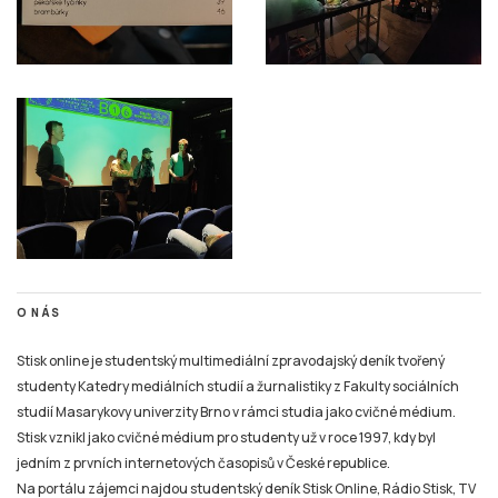
O NÁS
Stisk online je studentský multimediální zpravodajský deník tvořený
studenty Katedry mediálních studií a žurnalistiky z Fakulty sociálních
studií Masarykovy univerzity Brno v rámci studia jako cvičné médium.
Stisk vznikl jako cvičné médium pro studenty už v roce 1997, kdy byl
jedním z prvních internetových časopisů v České republice.
Na portálu zájemci najdou studentský deník Stisk Online, Rádio Stisk, TV