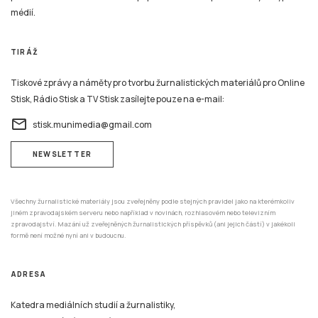
médií.
TIRÁŽ
Tiskové zprávy a náměty pro tvorbu žurnalistických materiálů pro Online
Stisk, Rádio Stisk a TV Stisk zasílejte pouze na e-mail:
email
stisk.munimedia@gmail.com
NEWSLETTER
Všechny žurnalistické materiály jsou zveřejněny podle stejných pravidel jako na kterémkoliv
jiném zpravodajském serveru nebo například v novinách, rozhlasovém nebo televizním
zpravodajství. Mazání už zveřejněných žurnalistických příspěvků (ani jejich částí) v jakékoli
formě není možné nyní ani v budoucnu.
ADRESA
Katedra mediálních studií a žurnalistiky,