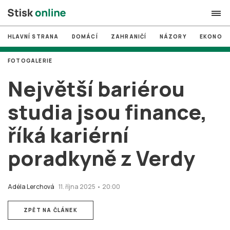
HLAVNÍ STRANA
DOMÁCÍ
ZAHRANIČÍ
NÁZORY
EKONOMI
search
FOTOGALERIE
#
MUNI
Největší bariérou
#
Brno
studia jsou finance,
#
volby
říká kariérní
login
PŘIHLÁSIT SE
poradkyně z Verdy
Zapomněli jste heslo?
Založit nový účet
Adéla Lerchová
11. října 2025 • 20:00
ZPĚT NA ČLÁNEK