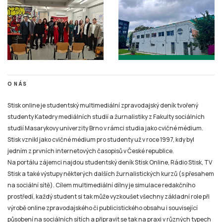
O NÁS
Stisk online je studentský multimediální zpravodajský deník tvořený
studenty Katedry mediálních studií a žurnalistiky z Fakulty sociálních
studií Masarykovy univerzity Brno v rámci studia jako cvičné médium.
Stisk vznikl jako cvičné médium pro studenty už v roce 1997, kdy byl
jedním z prvních internetových časopisů v České republice.
Na portálu zájemci najdou studentský deník Stisk Online, Rádio Stisk, TV
Stisk a také výstupy některých dalších žurnalistických kurzů (s přesahem
na sociální sítě). Cílem multimediální dílny je simulace redakčního
prostředí, každý student si tak může vyzkoušet všechny základní role při
výrobě online zpravodajského či publicistického obsahu i související
působení na sociálních sítích a připravit se tak na praxi v různých typech