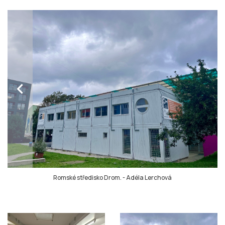
chevron_left
Romské středisko Drom.
-
Adéla Lerchová