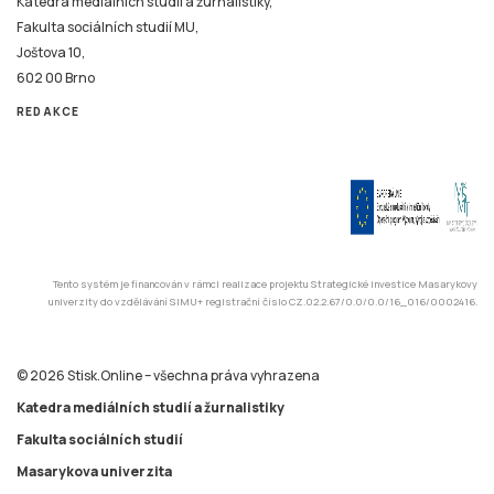
Katedra mediálních studií a žurnalistiky,
Fakulta sociálních studií MU,
Joštova 10,
602 00 Brno
REDAKCE
Tento systém je financován v rámci realizace projektu Strategické investice Masarykovy
univerzity do vzdělávání SIMU+ registrační číslo CZ.02.2.67/0.0/0.0/16_016/0002416.
© 2026 Stisk.Online – všechna práva vyhrazena
Katedra mediálních studií a žurnalistiky
Fakulta sociálních studií
Masarykova univerzita