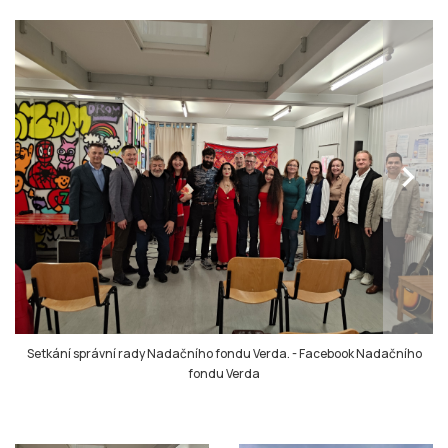
chevron_right
Setkání správní rady Nadačního fondu Verda.
-
Facebook Nadačního
fondu Verda