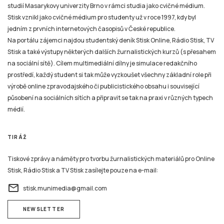
jedním z prvních internetových časopisů v České republice.
Na portálu zájemci najdou studentský deník Stisk Online, Rádio Stisk, TV
Stisk a také výstupy některých dalších žurnalistických kurzů (s přesahem
na sociální sítě). Cílem multimediální dílny je simulace redakčního
prostředí, každý student si tak může vyzkoušet všechny základní role při
výrobě online zpravodajského či publicistického obsahu i související
působení na sociálních sítích a připravit se tak na praxi v různých typech
médií.
TIRÁŽ
Tiskové zprávy a náměty pro tvorbu žurnalistických materiálů pro Online
Stisk, Rádio Stisk a TV Stisk zasílejte pouze na e-mail:
email
stisk.munimedia@gmail.com
NEWSLETTER
Všechny žurnalistické materiály jsou zveřejněny podle stejných pravidel jako na kterémkoliv