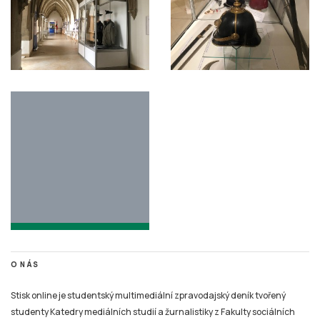
O NÁS
Stisk online je studentský multimediální zpravodajský deník tvořený
studenty Katedry mediálních studií a žurnalistiky z Fakulty sociálních
studií Masarykovy univerzity Brno v rámci studia jako cvičné médium.
Stisk vznikl jako cvičné médium pro studenty už v roce 1997, kdy byl