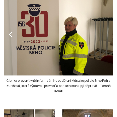
chevron_left
Členka preventivně informačního oddělení Městské policie Brno Petra
Kubišová, která výstavou provádí a podílela se na její přípravě.
-
Tomáš
Kouřil