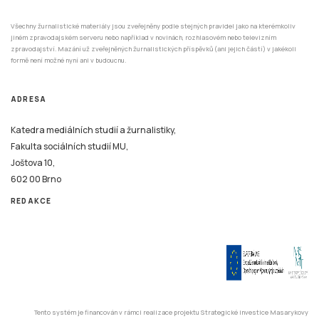
jiném zpravodajském serveru nebo například v novinách, rozhlasovém nebo televizním
zpravodajství. Mazání už zveřejněných žurnalistických příspěvků (ani jejich částí) v jakékoli
formě není možné nyní ani v budoucnu.
ADRESA
Katedra mediálních studií a žurnalistiky,
Fakulta sociálních studií MU,
Joštova 10,
602 00 Brno
REDAKCE
Tento systém je financován v rámci realizace projektu Strategické investice Masarykovy
univerzity do vzdělávání SIMU+ registrační číslo CZ.02.2.67/0.0/0.0/16_016/0002416.