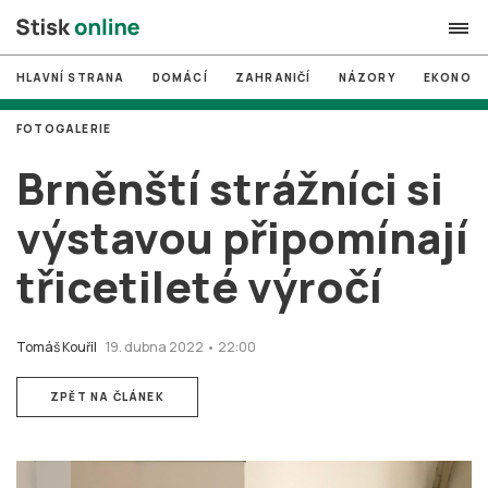
HLAVNÍ STRANA
DOMÁCÍ
ZAHRANIČÍ
NÁZORY
EKONOMI
search
FOTOGALERIE
#
MUNI
Brněnští strážníci si
#
Brno
výstavou připomínají
#
volby
třicetileté výročí
login
PŘIHLÁSIT SE
Zapomněli jste heslo?
Tomáš Kouřil
19. dubna 2022 • 22:00
Založit nový účet
ZPĚT NA ČLÁNEK