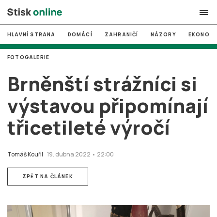
HLAVNÍ STRANA
DOMÁCÍ
ZAHRANIČÍ
NÁZORY
EKONOMI
search
FOTOGALERIE
#
MUNI
Brněnští strážníci si
#
Brno
výstavou připomínají
#
volby
třicetileté výročí
login
PŘIHLÁSIT SE
Zapomněli jste heslo?
Tomáš Kouřil
19. dubna 2022 • 22:00
Založit nový účet
ZPĚT NA ČLÁNEK