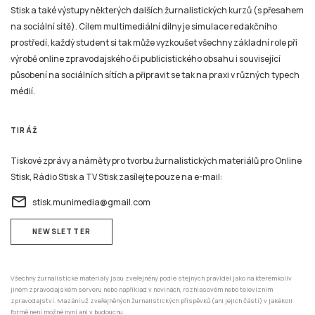
Stisk a také výstupy některých dalších žurnalistických kurzů (s přesahem
na sociální sítě). Cílem multimediální dílny je simulace redakčního
prostředí, každý student si tak může vyzkoušet všechny základní role při
výrobě online zpravodajského či publicistického obsahu i související
působení na sociálních sítích a připravit se tak na praxi v různých typech
médií.
TIRÁŽ
Tiskové zprávy a náměty pro tvorbu žurnalistických materiálů pro Online
Stisk, Rádio Stisk a TV Stisk zasílejte pouze na e-mail:
email
stisk.munimedia@gmail.com
NEWSLETTER
Všechny žurnalistické materiály jsou zveřejněny podle stejných pravidel jako na kterémkoliv
jiném zpravodajském serveru nebo například v novinách, rozhlasovém nebo televizním
zpravodajství. Mazání už zveřejněných žurnalistických příspěvků (ani jejich částí) v jakékoli
formě není možné nyní ani v budoucnu.