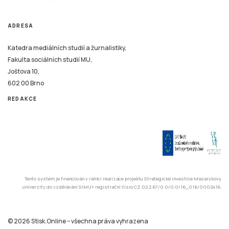
ADRESA
Katedra mediálních studií a žurnalistiky,
Fakulta sociálních studií MU,
Joštova 10,
602 00 Brno
REDAKCE
Tento systém je financován v rámci realizace projektu Strategické investice Masarykovy
univerzity do vzdělávání SIMU+ registrační číslo CZ.02.2.67/0.0/0.0/16_016/0002416.
© 2026 Stisk.Online – všechna práva vyhrazena