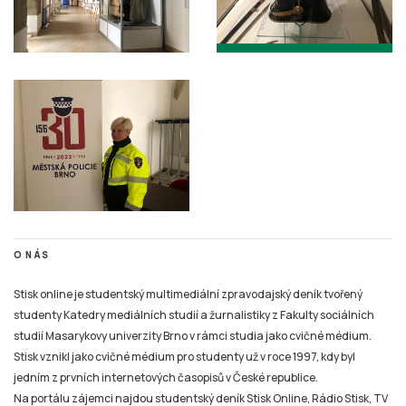
O NÁS
Stisk online je studentský multimediální zpravodajský deník tvořený
studenty Katedry mediálních studií a žurnalistiky z Fakulty sociálních
studií Masarykovy univerzity Brno v rámci studia jako cvičné médium.
Stisk vznikl jako cvičné médium pro studenty už v roce 1997, kdy byl
jedním z prvních internetových časopisů v České republice.
Na portálu zájemci najdou studentský deník Stisk Online, Rádio Stisk, TV