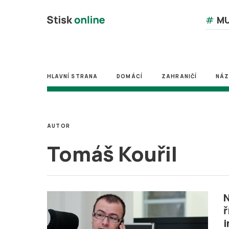
#
MU
HLAVNÍ STRANA
DOMÁCÍ
ZAHRANIČÍ
NÁ
AUTOR
Tomáš Kouřil
N
ř
i