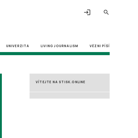
login
search
UNIVERZITA
LIVING JOURNALISM
VĚZNI PÍŠÍ
VÍTEJTE NA STISK.ONLINE