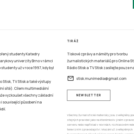
TIRÁŽ
vořený studenty Katedry
Tiskové zprávy a náměty pro tvorbu
sarykovy univerzity Brno v rámci
žurnalistických materiálů pro Online St
studenty už v roce 1997, kdy byl
Rádio Stisk a TV Stisk zasílejte pouze n
email
stisk.munimedia@gmail.com
 Stisk, TV Stisk a také výstupy
ní sítě). Cílem multimediální
může vyzkoušet všechny základní
NEWSLETTER
 i související působení na
dií.
Všechny žurnalistické materiály jsou zveřejněny po
stejných pravidel jako na kterémkoliv jiném zprav
serveru nebo například v novinách, rozhlasovém neb
televizním zpravodajství. Mazání už zveřejněných