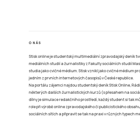
O NÁS
Stisk online je studentský multimediální zpravodajský deník t
mediálních studií a žurnalistiky z Fakulty sociálních studií Ma
studia jako cvičné médium. Stisk vznikl jako cvičné médium pro 
jedním z prvních internetových časopisů v České republice.
Na portálu zájemci najdou studentský deník Stisk Online, Rádio
některých dalších žurnalistických kurzů (s přesahem na sociál
dílny je simulace redakčního prostředí, každý student si tak 
role při výrobě online zpravodajského či publicistického obsahu
sociálních sítích a připravit se tak na praxi v různých typech mé