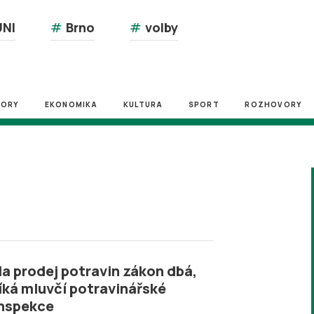
NI
#
Brno
#
volby
ZORY
EKONOMIKA
KULTURA
SPORT
ROZHOVORY
a prodej potravin zákon dbá,
íká mluvčí potravinářské
nspekce