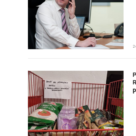
2
P
R
p