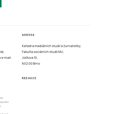
ADRESA
Katedra mediálních studií a žurnalistiky,
isk,
Fakulta sociálních studií MU,
a e-mail:
Joštova 10,
602 00 Brno
REDAKCE
dle
odajském
o