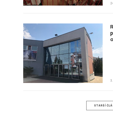
2
R
p
o
3
STARŠÍ ČL