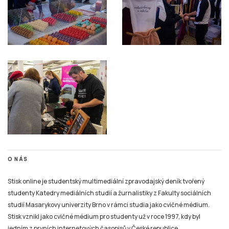
O NÁS
Stisk online je studentský multimediální zpravodajský deník tvořený
studenty Katedry mediálních studií a žurnalistiky z Fakulty sociálních
studií Masarykovy univerzity Brno v rámci studia jako cvičné médium.
Stisk vznikl jako cvičné médium pro studenty už v roce 1997, kdy byl
jedním z prvních internetových časopisů v České republice.