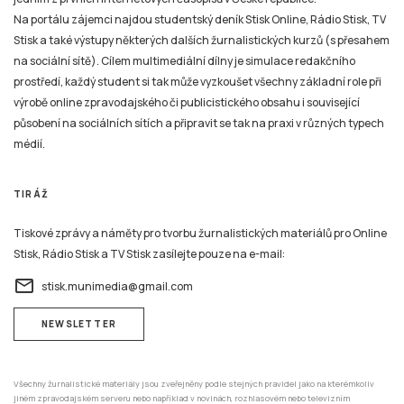
Na portálu zájemci najdou studentský deník Stisk Online, Rádio Stisk, TV
Stisk a také výstupy některých dalších žurnalistických kurzů (s přesahem
na sociální sítě). Cílem multimediální dílny je simulace redakčního
prostředí, každý student si tak může vyzkoušet všechny základní role při
výrobě online zpravodajského či publicistického obsahu i související
působení na sociálních sítích a připravit se tak na praxi v různých typech
médií.
TIRÁŽ
Tiskové zprávy a náměty pro tvorbu žurnalistických materiálů pro Online
Stisk, Rádio Stisk a TV Stisk zasílejte pouze na e-mail:
email
stisk.munimedia@gmail.com
NEWSLETTER
Všechny žurnalistické materiály jsou zveřejněny podle stejných pravidel jako na kterémkoliv
jiném zpravodajském serveru nebo například v novinách, rozhlasovém nebo televizním