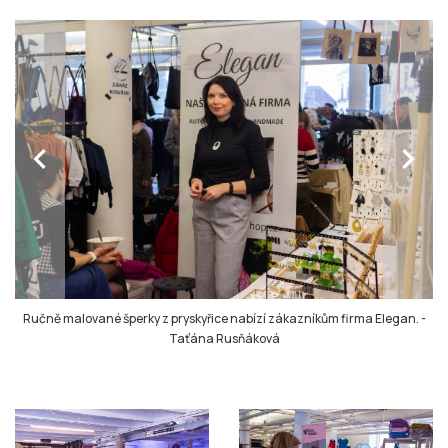
chevron_left
chevron_right
Ručně malované šperky z pryskyřice nabízí zákazníkům firma Elegan.
-
Taťána Rusňáková