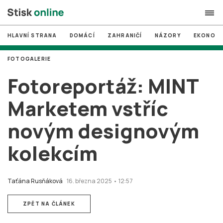
HLAVNÍ STRANA
DOMÁCÍ
ZAHRANIČÍ
NÁZORY
EKONOMI
search
FOTOGALERIE
#
MUNI
Fotoreportáž: MINT
#
Brno
Marketem vstříc
#
volby
novým designovým
login
PŘIHLÁSIT SE
kolekcím
Zapomněli jste heslo?
Založit nový účet
Taťána Rusňáková
16. března 2025 • 12:57
ZPĚT NA ČLÁNEK