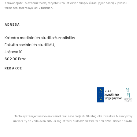
zpravodajství. Mazání už zveřejněných žurnalistických příspěvků (ani jejich částí) v jakékoli
formě není možné nyní ani v budoucnu.
ADRESA
Katedra mediálních studií a žurnalistiky,
Fakulta sociálních studií MU,
Joštova 10,
602 00 Brno
REDAKCE
Tento systém je financován v rámci realizace projektu Strategické investice Masarykovy
univerzity do vzdělávání SIMU+ registrační číslo CZ.02.2.67/0.0/0.0/16_016/0002416.